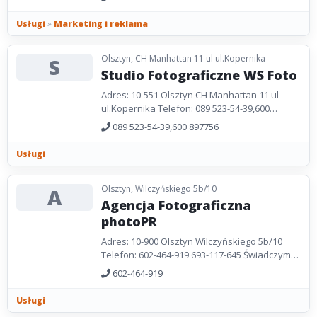
reklamowymi, obróbką...
Usługi
»
Marketing i reklama
Olsztyn, CH Manhattan 11 ul ul.Kopernika
S
Studio Fotograficzne WS Foto
Adres: 10-551 Olsztyn CH Manhattan 11 ul
ul.Kopernika Telefon: 089 523-54-39,600
897756 Studio wykonuje fotografię
089 523-54-39,600 897756
artystyczną,ślubną, portretową...
Usługi
Olsztyn, Wilczyńskiego 5b/10
A
Agencja Fotograficzna
photoPR
Adres: 10-900 Olsztyn Wilczyńskiego 5b/10
Telefon: 602-464-919 693-117-645 Świadczymy
usługi fotograficzne w wielu zakresach: -
602-464-919
fotografia...
Usługi