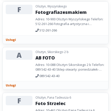
Olsztyn, Wyszyńskiego
F
Fotografiazesmakiem
Adres: 10-900 Olsztyn Wyszyńskiego Telefon:
512-261-266 Fotografia artystyczna i
okolicznościowa. Strona WWW:
512-261-266
www.fotografiazesmakiem.republika.pl...
Usługi
Olsztyn, Sikorskiego 2 b
A
AB FOTO
Adres: 10-088 Olsztyn Sikorskiego 2 b Telefon:
089 542-43-40 Sklep otwarty: poniedziałek-
sobota 9.00-21.00, niedziela 10.00-19.00.
089 542-43-40
Strona WWW:...
Usługi
Olsztyn, Pana Tadeusza 6
F
Foto Strzelec
Adres: 10-461 Olsztyn Pana Tadeusza 6