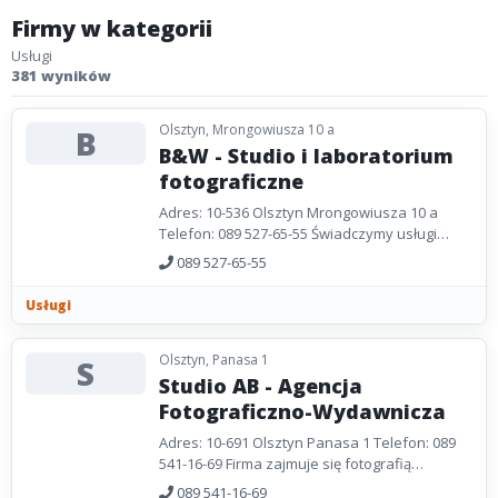
Firmy w kategorii
Usługi
381 wyników
Olsztyn, Mrongowiusza 10 a
B
B&W - Studio i laboratorium
fotograficzne
Adres: 10-536 Olsztyn Mrongowiusza 10 a
Telefon: 089 527-65-55 Świadczymy usługi
głównie w zakresie fotografii ślubnej w
089 527-65-55
pełnym wymiarze....
Usługi
Olsztyn, Panasa 1
S
Studio AB - Agencja
Fotograficzno-Wydawnicza
Adres: 10-691 Olsztyn Panasa 1 Telefon: 089
541-16-69 Firma zajmuje się fotografią
reklamową i użytkową, wydawnictwami
089 541-16-69