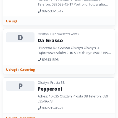
Telefon: 089 533-15-17 Portfolio, fotografia
ślubna, dziecięca Strona WWW:
089 533-15-17
www.fotostrzelec.com
Usługi
Olsztyn, Dąbrowszczaków 2
D
Da Grasso
Pizzeria Da Grasso Olsztyn Olsztyn ul.
Dąbrowszczaków 2 10-539 Olsztyn 896131598
504908655
896131598
Usługi
»
Catering
Olsztyn, Prosta 38
P
Pepperoni
Adres: 10-035 Olsztyn Prosta 38 Telefon: 089
535-96-73
089 535-96-73