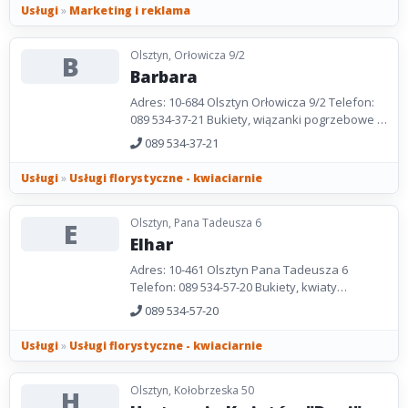
Usługi
»
Marketing i reklama
Olsztyn, Orłowicza 9/2
B
Barbara
Adres: 10-684 Olsztyn Orłowicza 9/2 Telefon:
089 534-37-21 Bukiety, wiązanki pogrzebowe i
okolicznościowe.
089 534-37-21
Usługi
»
Usługi florystyczne - kwiaciarnie
Olsztyn, Pana Tadeusza 6
E
Elhar
Adres: 10-461 Olsztyn Pana Tadeusza 6
Telefon: 089 534-57-20 Bukiety, kwiaty
doniczkowe,wiązanki pogrzebowe i
089 534-57-20
okolicznościowe.
Usługi
»
Usługi florystyczne - kwiaciarnie
Olsztyn, Kołobrzeska 50
H