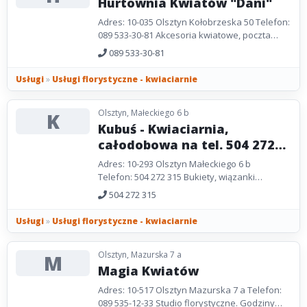
Hurtownia Kwiatów "Dani"
Adres: 10-035 Olsztyn Kołobrzeska 50 Telefon:
089 533-30-81 Akcesoria kwiatowe, poczta
kwiatowa, wieńce, wystroje wnętrz, domu,
089 533-30-81
kościoła,...
Usługi
»
Usługi florystyczne - kwiaciarnie
Olsztyn, Małeckiego 6 b
K
Kubuś - Kwiaciarnia,
całodobowa na tel. 504 272
315
Adres: 10-293 Olsztyn Małeckiego 6 b
Telefon: 504 272 315 Bukiety, wiązanki
pogrzebowe i okolicznościowe.
504 272 315
Usługi
»
Usługi florystyczne - kwiaciarnie
Olsztyn, Mazurska 7 a
M
Magia Kwiatów
Adres: 10-517 Olsztyn Mazurska 7 a Telefon:
089 535-12-33 Studio florystyczne. Godziny