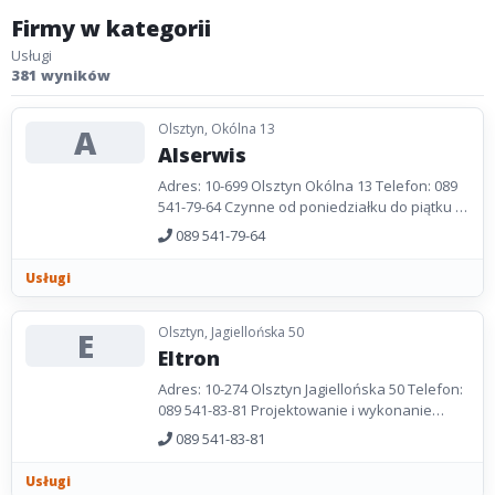
Firmy w kategorii
Usługi
381 wyników
Olsztyn, Okólna 13
A
Alserwis
Adres: 10-699 Olsztyn Okólna 13 Telefon: 089
541-79-64 Czynne od poniedziałku do piątku w
godzinach 8.00-16.00.
089 541-79-64
Usługi
Olsztyn, Jagiellońska 50
E
Eltron
Adres: 10-274 Olsztyn Jagiellońska 50 Telefon:
089 541-83-81 Projektowanie i wykonanie
systemów alarmowych, przeciwpożarowych.
089 541-83-81
Strona...
Usługi