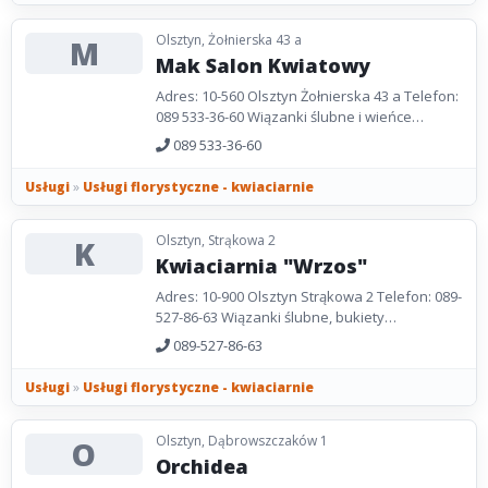
Olsztyn, Żołnierska 43 a
M
Mak Salon Kwiatowy
Adres: 10-560 Olsztyn Żołnierska 43 a Telefon:
089 533-36-60 Wiązanki ślubne i wieńce
pogrzebowe, dekoracje świąteczne, bukiety.
089 533-36-60
Godziny...
Usługi
»
Usługi florystyczne - kwiaciarnie
Olsztyn, Strąkowa 2
K
Kwiaciarnia "Wrzos"
Adres: 10-900 Olsztyn Strąkowa 2 Telefon: 089-
527-86-63 Wiązanki ślubne, bukiety
okolicznościowe, wiązanki i wieńce
089-527-86-63
pogrzebowe, dekoracje...
Usługi
»
Usługi florystyczne - kwiaciarnie
Olsztyn, Dąbrowszczaków 1
O
Orchidea