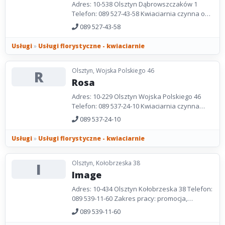
Adres: 10-538 Olsztyn Dąbrowszczaków 1
Telefon: 089 527-43-58 Kwiaciarnia czynna od
poniedziałku do piątku w godzinach 8.00-
089 527-43-58
20.00,...
Usługi
»
Usługi florystyczne - kwiaciarnie
Olsztyn, Wojska Polskiego 46
R
Rosa
Adres: 10-229 Olsztyn Wojska Polskiego 46
Telefon: 089 537-24-10 Kwiaciarnia czynna
pon-pt w godzinach 9.00-19.00, sobota 10.00-
089 537-24-10
16.00, niedziela...
Usługi
»
Usługi florystyczne - kwiaciarnie
Olsztyn, Kołobrzeska 38
I
Image
Adres: 10-434 Olsztyn Kołobrzeska 38 Telefon:
089 539-11-60 Zakres pracy: promocja,
reklama, kreowania wizerunku zewnętrznego
089 539-11-60
firmy, obsługi...