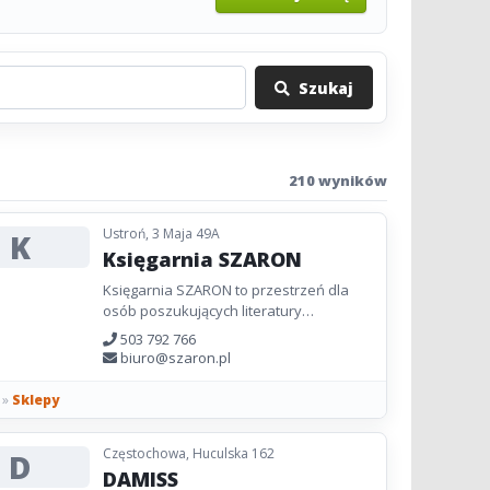
Szukaj
210 wyników
Ustroń, 3 Maja 49A
K
Księgarnia SZARON
Księgarnia SZARON to przestrzeń dla
osób poszukujących literatury
chrześcijańskiej, w tym nowych Biblii,
503 792 766
poradników i rozważań duchowych...
biuro@szaron.pl
»
Sklepy
Częstochowa, Huculska 162
D
DAMISS