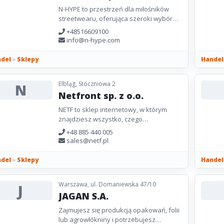
N-HYPE to przestrzeń dla miłośników
streetwearu, oferująca szeroki wybór
sneakersów, odzieży i akcesoriów od
+48516609100
marek takich jak Nike,...
info@n-hype.com
del
»
Sklepy
Handel
Elbląg, Stoczniowa 2
N
Netfront sp. z o.o.
NETF to sklep internetowy, w którym
znajdziesz wszystko, czego
potrzebujesz do stworzenia
+48 885 440 005
niezawodnej infrastruktury IT.
sales@netf.pl
Oferujemy H3C routery,...
del
»
Sklepy
Handel
Warszawa, ul. Domaniewska 47/10
J
JAGAN S.A.
Zajmujesz się produkcją opakowań, folii
lub agrowłókniny i potrzebujesz