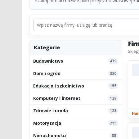
Szukaj firm po nazwie albo przejdź do właściwej kate
Fir
Kategorie
Sklep
Budownictwo
479
Dom i ogród
330
Edukacja i szkolnictwo
155
Komputery i internet
128
Zdrowie i uroda
123
Han
Motoryzacja
215
Nieruchomości
88