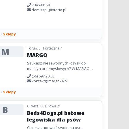
784690158
damisspl@interia.pl
»
Sklepy
Toruń, ul. Forteczna 7
M
MARGO
Szukasz niezawodnych łożysk do
maszyn przemysłowych? W MARGO
zajmujemy się dostarczaniem łożysk
(56) 697 20 03
najwyższej jakości, takich jak
kontakt@margo24.pl
baryłkowe,...
»
Sklepy
Gliwice, ul. Liliowa 21
B
Beds4Dogs.pl beżowe
legowiska dla psów
Chcesz zapewnić swojemu psu