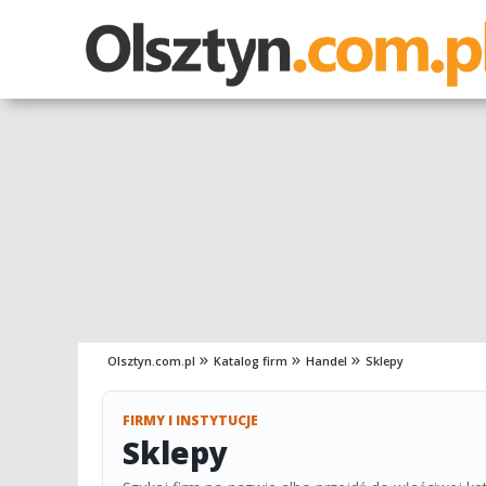
Olsztyn.com.pl
Katalog firm
Handel
Sklepy
FIRMY I INSTYTUCJE
Sklepy