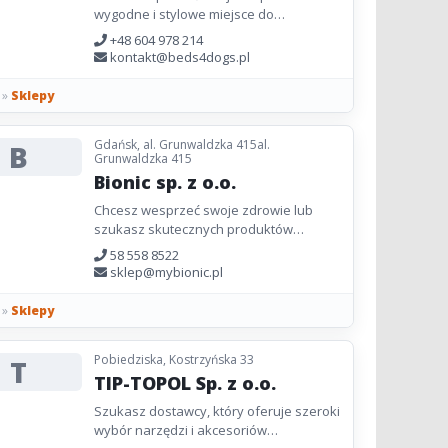
wygodne i stylowe miejsce do
odpoczynku? W Beds4Dogs.pl
+48 604 978 214
oferujemy legowiska w rozmiarach od
kontakt@beds4dogs.pl
XS do XL, dopasowane...
»
Sklepy
Gdańsk, al. Grunwaldzka 415al.
B
Grunwaldzka 415
Bionic sp. z o.o.
Chcesz wesprzeć swoje zdrowie lub
szukasz skutecznych produktów
wspierających treningi? W Bionic
58 558 8522
oferujemy szeroką gamę suplementów
sklep@mybionic.pl
dostosowanych...
»
Sklepy
Pobiedziska, Kostrzyńska 33
T
TIP-TOPOL Sp. z o.o.
Szukasz dostawcy, który oferuje szeroki
wybór narzędzi i akcesoriów