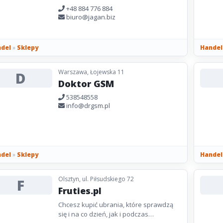
solidnych tulei papierowych? W JAGAN
+48 884 776 884
dostarczamy tuleje do folii,...
biuro@jagan.biz
del
»
Sklepy
Handel
Warszawa, Łojewska 11
D
Doktor GSM
538548558
info@drgsm.pl
del
»
Sklepy
Handel
Olsztyn, ul. Piłsudskiego 72
F
Fruties.pl
Chcesz kupić ubrania, które sprawdzą
się i na co dzień, jak i podczas