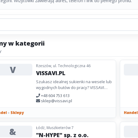
gorii. Wizytówki zawierają adres, telefon i link do pełnego profilu.
my w kategorii
y
Rzeszów, ul. Technologiczna 46
V
VISSAVI.PL
Szukasz idealnej sukienki na wesele lub
wygodnych butów do pracy? VISSAVI
oferuje elegancką odzież damską na
+48 604 753 613
każdą okazję - sukienki,...
sklep@vissavi.pl
del
»
Sklepy
Handel
Łódź, Muszkieterów 7
&
"N-HYPE" sp. z o.o.