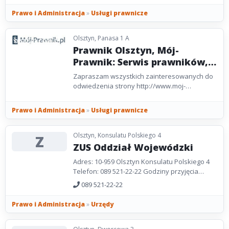
Prawo i Administracja
»
Usługi prawnicze
Olsztyn, Panasa 1 A
Prawnik Olsztyn, Mój-
Prawnik: Serwis prawników,
adwokatów, notariuszy...
Zapraszam wszystkich zainteresowanych do
odwiedzenia strony http://www.moj-
prawnik.pl Mój prawnik- to serwis internetowy
z wyszukiwarką...
Prawo i Administracja
»
Usługi prawnicze
Olsztyn, Konsulatu Polskiego 4
Z
ZUS Oddział Wojewódzki
Adres: 10-959 Olsztyn Konsulatu Polskiego 4
Telefon: 089 521-22-22 Godziny przyjęcia
klientów: poniedziałek 8.00-17.00, wtorek-
089 521-22-22
piątek...
Prawo i Administracja
»
Urzędy