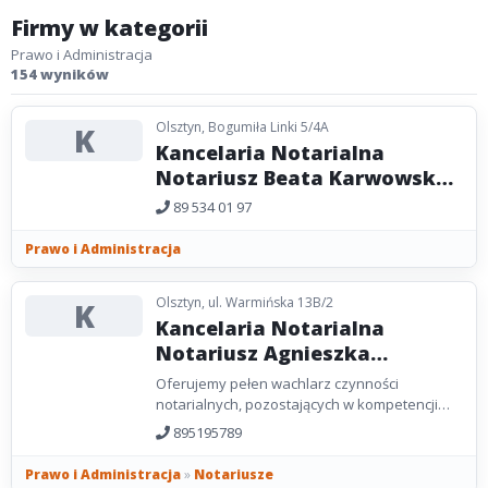
Firmy w kategorii
Prawo i Administracja
154 wyników
Olsztyn, Bogumiła Linki 5/4A
K
Kancelaria Notarialna
Notariusz Beata Karwowska-
Magierska
89 534 01 97
Prawo i Administracja
Olsztyn, ul. Warmińska 13B/2
K
Kancelaria Notarialna
Notariusz Agnieszka
Sabatowska - Wilicka
Oferujemy pełen wachlarz czynności
notarialnych, pozostających w kompetencji
notariusza, zgodnych z Ustawą Prawo o
895195789
notariacie. W szczególności...
Prawo i Administracja
»
Notariusze