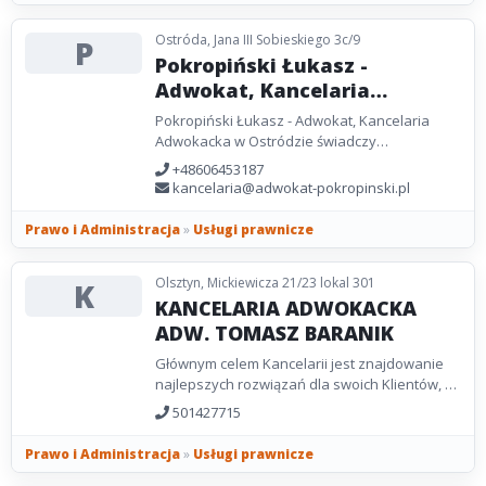
Ostróda, Jana III Sobieskiego 3c/9
P
Pokropiński Łukasz -
Adwokat, Kancelaria
Adwokacka w Ostródzie
Pokropiński Łukasz - Adwokat, Kancelaria
Adwokacka w Ostródzie świadczy
kompleksową pomoc prawną dla osób
+48606453187
fizycznych oraz przedsiębiorców....
kancelaria@adwokat-pokropinski.pl
Prawo i Administracja
»
Usługi prawnicze
Olsztyn, Mickiewicza 21/23 lokal 301
K
KANCELARIA ADWOKACKA
ADW. TOMASZ BARANIK
Głównym celem Kancelarii jest znajdowanie
najlepszych rozwiązań dla swoich Klientów, w
jak najkrótszym czasie, przy zaangażowaniu...
501427715
Prawo i Administracja
»
Usługi prawnicze