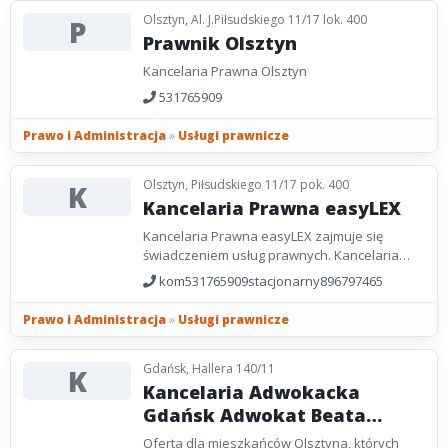
Olsztyn, Al. J.Piłsudskiego 11/17 lok. 400
P
Prawnik Olsztyn
Kancelaria Prawna Olsztyn
531765909
Prawo i Administracja
»
Usługi prawnicze
Olsztyn, Piłsudskiego 11/17 pok. 400
K
Kancelaria Prawna easyLEX
Kancelaria Prawna easyLEX zajmuje się
świadczeniem usług prawnych. Kancelaria
udziela klientom porad prawnych, sporządza
kom531765909stacjonarny896797465
wszelkie pisma procesowe...
Prawo i Administracja
»
Usługi prawnicze
Gdańsk, Hallera 140/11
K
Kancelaria Adwokacka
Gdańsk Adwokat Beata
Nowakowska
Oferta dla mieszkańców Olsztyna, których