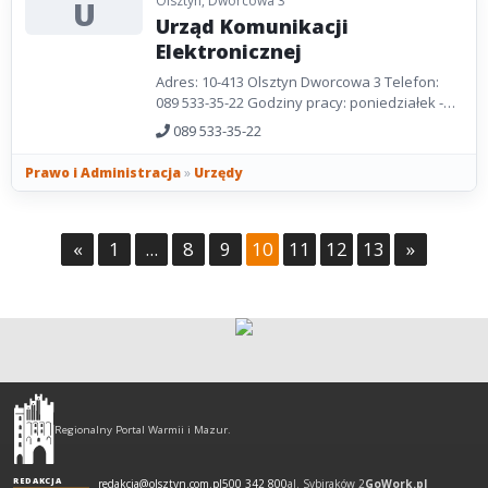
Olsztyn, Dworcowa 3
U
Urząd Komunikacji
Elektronicznej
Adres: 10-413 Olsztyn Dworcowa 3 Telefon:
089 533-35-22 Godziny pracy: poniedziałek -
piątek 7.30-15.30.
089 533-35-22
Prawo i Administracja
»
Urzędy
«
1
...
8
9
10
11
12
13
»
Olsztyn
-
Regionalny Portal Warmii i Mazur.
regionalny
portal
REDAKCJA
redakcja@olsztyn.com.pl
500 342 800
al. Sybiraków 2
GoWork.pl