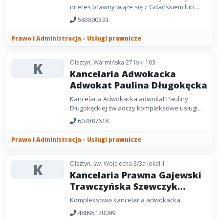
interes prawny wiąże się z Gdańskiem lub
Pomorzem.
583800333
Prawo i Administracja
»
Usługi prawnicze
Olsztyn, Warmińska 27 lok. 103
K
Kancelaria Adwokacka
Adwokat Paulina Długokęcka
Kancelaria Adwokacka adwokat Pauliny
Długokęckiej świadczy kompleksowe usługi
prawne zarówno dla klientów indywidualnych,
607887618
jak...
Prawo i Administracja
»
Usługi prawnicze
Olsztyn, św. Wojciecha 3/3a lokal 1
K
Kancelaria Prawna Gajewski
Trawczyńska Szewczyk
adwokacka spółka cywilna
Kompleksowa kancelaria adwokacka.
48895120099