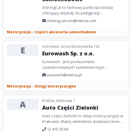
ShiningCar to fachowy punkt sprzedaży
oferujący artykuły do pielęgnacji
samochodów. W naszym wyborze
shining.carson@interia.com
odnajdziesz środki do oczyszczania...
Motoryzacja
»
Części i akcesoria samochodowe
Sobolewo, Szosa Baranowicka 162
E
Eurowash Sp. z o.o.
Eurowash - Jest producentem
zaawansowanych systemów myjni
bezdotykowych, który odgrywa kluczową rolę
eurwash@interia.pl
w branży motoryzacyjnej. Firma ta wyróżnia...
Motoryzacja
»
Usługi motoryzacyjne
Kraków, Malinowa 1
A
Auto Części Zielonki
Auto Części Zielonki to sklep motoryzacyjny w
Krakowie. Mamy wieloletnie doświadczenie w
swojej branży. Nasza sprzedaż
12 415 20 64