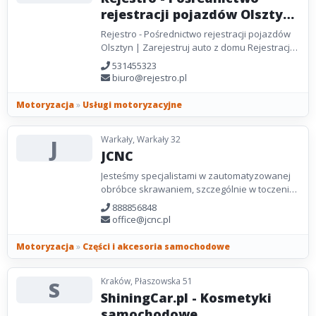
rejestracji pojazdów Olsztyn
| Zarejestruj auto z domu
Rejestro - Pośrednictwo rejestracji pojazdów
Olsztyn | Zarejestruj auto z domu Rejestracja
samochodu Olsztyn | Wydział komunikacji
531455323
Chcesz...
biuro@rejestro.pl
Motoryzacja
»
Usługi motoryzacyjne
Warkały, Warkały 32
J
JCNC
Jesteśmy specjalistami w zautomatyzowanej
obróbce skrawaniem, szczególnie w toczeniu
na precyzyjnych automatach tokarskich CNC.
888856848
Nasza firma...
office@jcnc.pl
Motoryzacja
»
Części i akcesoria samochodowe
Kraków, Płaszowska 51
S
ShiningCar.pl - Kosmetyki
samochodowe