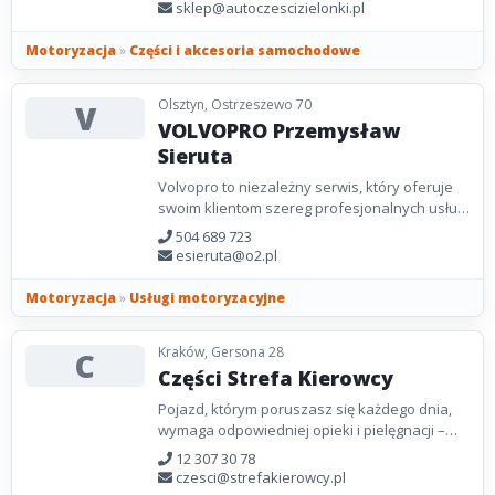
przeprowadzana jest...
sklep@autoczescizielonki.pl
Motoryzacja
»
Części i akcesoria samochodowe
Olsztyn, Ostrzeszewo 70
V
VOLVOPRO Przemysław
Sieruta
Volvopro to niezależny serwis, który oferuje
swoim klientom szereg profesjonalnych usług,
dostępnych tylko w tych placówkach.
504 689 723
VolvoPro...
esieruta@o2.pl
Motoryzacja
»
Usługi motoryzacyjne
Kraków, Gersona 28
C
Części Strefa Kierowcy
Pojazd, którym poruszasz się każdego dnia,
wymaga odpowiedniej opieki i pielęgnacji –
wszystko po to, aby jazda była przyjemna,
12 307 30 78
bezpieczna...
czesci@strefakierowcy.pl