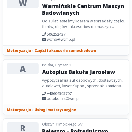
W
Warmińskie Centrum Maszyn
Budowlanych
Od 10 lat jesteśmy liderem w sprzedaży części,
filtrów, olejów i akcesoriów do maszyn
budowlanych na Warmii i Mazurach.
506252437
Oferujemy także...
wcmb@wcmb.pl
Motoryzacja
»
Części i akcesoria samochodowe
Polska, Gryczan 1
A
Autoplus Bakuła Jarosław
wypożyczalnia aut osobowych, dostawczych,
autolawet, lawet Kupno , sprzedaż, zamiana
samochodów
+48604505707
autokomis@wm.pl
Motoryzacja
»
Usługi motoryzacyjne
Olsztyn, Pimpickiego 6/7
R
Rejestro - Pośrednictwo