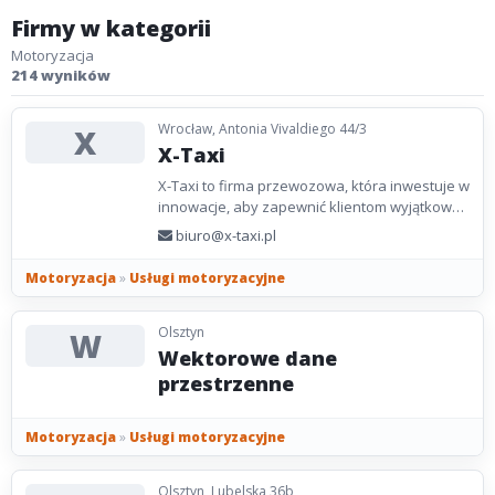
Firmy w kategorii
Motoryzacja
214 wyników
Wrocław, Antonia Vivaldiego 44/3
X
X-Taxi
X-Taxi to firma przewozowa, która inwestuje w
innowacje, aby zapewnić klientom wyjątkowe
usługi. Z zaawansowanym systemem
biuro@x-taxi.pl
rezerwacji i szerokim...
Motoryzacja
»
Usługi motoryzacyjne
Olsztyn
W
Wektorowe dane
przestrzenne
Motoryzacja
»
Usługi motoryzacyjne
Olsztyn, Lubelska 36b