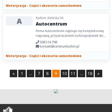
Motoryzacja
»
Części i akcesoria samochodowe
Radom, Kielecka 56
A
Autocentrum
Firma Autocentrum zajmuje się kompleksową
naprawą, przywracaniem turbosprężarek do
nowego stanu. Jesteśmy liderem w regeneracji
508 514 798
turbosprężarek...
kontakt@centrumturbin.pl
Motoryzacja
»
Części i akcesoria samochodowe
«
1
...
7
8
9
10
11
...
18
»
Olsztyn