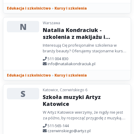
Edukacja i szkolnictwo
»
Kursy i szkolenia
Warszawa
N
Natalia Kondraciuk -
szkolenia z makijażu i
paznokci
Interesują Cię profesjonalne szkolenia w
branży beauty? Oferujemy stacjonarne kursy
prowadzone przez Natalię Kondraciuk –
511 004 830
stylistkę paznokci...
info@nataliakondraciuk.pl
Edukacja i szkolnictwo
»
Kursy i szkolenia
Katowice, Czerwińskiego 6
S
Szkoła muzyki Artyz
Katowice
W Artyz Katowice wierzymy, że nigdy nie jest
za późno, by rozpocząć przygodę z muzyką.
Nasze zajęcia skierowane są wyłącznie do
511-565-144
dorosłych,...
czerwinskiego@artyz.pl