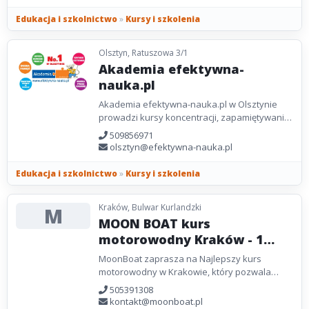
bezpieczeństwo...
Edukacja i szkolnictwo
»
Kursy i szkolenia
Olsztyn, Ratuszowa 3/1
Akademia efektywna-
nauka.pl
Akademia efektywna-nauka.pl w Olsztynie
prowadzi kursy koncentracji, zapamiętywania,
szybkiego czytania ze zrozumieniem dla
509856971
dzieci i młodzieży....
olsztyn@efektywna-nauka.pl
Edukacja i szkolnictwo
»
Kursy i szkolenia
Kraków, Bulwar Kurlandzki
M
MOON BOAT kurs
motorowodny Kraków - 1
dniowy
MoonBoat zaprasza na Najlepszy kurs
motorowodny w Krakowie, który pozwala
zdobyć patent sternika motorowodnego i
505391308
rozwijać pasję do motorowodniactwa....
kontakt@moonboat.pl