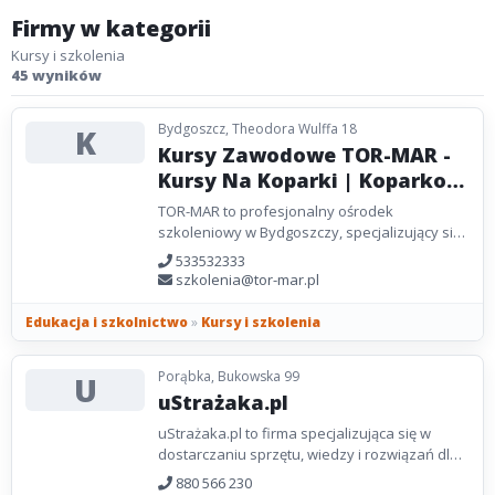
Firmy w kategorii
Kursy i szkolenia
45 wyników
Bydgoszcz, Theodora Wulffa 18
K
Kursy Zawodowe TOR-MAR -
Kursy Na Koparki | Koparko
Ładowarki | Wózki Widłowe |
TOR-MAR to profesjonalny ośrodek
HDS Bydgoszcz
szkoleniowy w Bydgoszczy, specjalizujący się
w organizacji kursów zawodowych, takich jak
533532333
kurs HDS, kurs...
szkolenia@tor-mar.pl
Edukacja i szkolnictwo
»
Kursy i szkolenia
Porąbka, Bukowska 99
U
uStrażaka.pl
uStrażaka.pl to firma specjalizująca się w
dostarczaniu sprzętu, wiedzy i rozwiązań dla
służb oraz instytucji odpowiedzialnych za
880 566 230