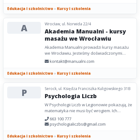
Edukacja i szkolnictwo
»
Kursy i szkolenia
Wrocław, ul. Norwida 22/4
A
Akademia Manualni - kursy
masażu we Wrocławiu
Akademia Manualni prowadzi kursy masażu
we Wrocławiu. Jesteśmy doświadczonymi
fizjoterapeutami oraz terapeutami SPA, którzy
kontakt@manualni.com
z pasją dzielą...
Edukacja i szkolnictwo
»
Kursy i szkolenia
Serock, ul. Księdza Franciszka Kuligowskiego 31B
P
Psychologia Liczb
W Psychologii Liczb w Legionowie pokazują, że
matematyka nie musi być wrogiem. Ich
podejście różni się od szkolnego, stawiając na
663 100 777
zajęcia...
psychologialiczbs@gmail.com
Edukacja i szkolnictwo
»
Kursy i szkolenia