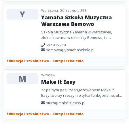
Warszawa, Górczewska 218
Y
Yamaha Szkoła Muzyczna
Warszawa Bemowo
Szkoła Muzyczna Yamaha w Warszawie,
zlokalizowana w dzielnicy Bemowo, to
przestrzeń, w której pasja do muzyki łączy się
507 936 719
z profesjonalnym...
bemowo@yamahaszkola.pl
Edukacja i szkolnictwo
»
Kursy i szkolenia
Wrocław
M
Make it Easy
"Z pełnym pasji zaangażowaniem Make It
Easy tworzy rzeczy nie tylko funkcjonalne, ale
i piękne. Wszystko co znajdziecie na stronie
biuro@make-it-easy.pl
zostało...
Edukacja i szkolnictwo
»
Kursy i szkolenia