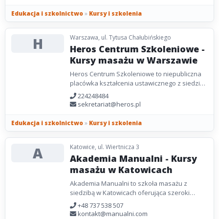
Edukacja i szkolnictwo
»
Kursy i szkolenia
Warszawa, ul. Tytusa Chałubińskiego
H
Heros Centrum Szkoleniowe -
Kursy masażu w Warszawie
Heros Centrum Szkoleniowe to niepubliczna
placówka kształcenia ustawicznego z siedzibą
w Warszawie, specjalizująca się w organizacji
224248484
kursów...
sekretariat@heros.pl
Edukacja i szkolnictwo
»
Kursy i szkolenia
Katowice, ul. Wiertnicza 3
A
Akademia Manualni - Kursy
masażu w Katowicach
Akademia Manualni to szkoła masażu z
siedzibą w Katowicach oferująca szeroki
wachlarz kursów masażu. Proponujemy
+48 737 538 507
szkolenia dla kosmetologów,...
kontakt@manualni.com