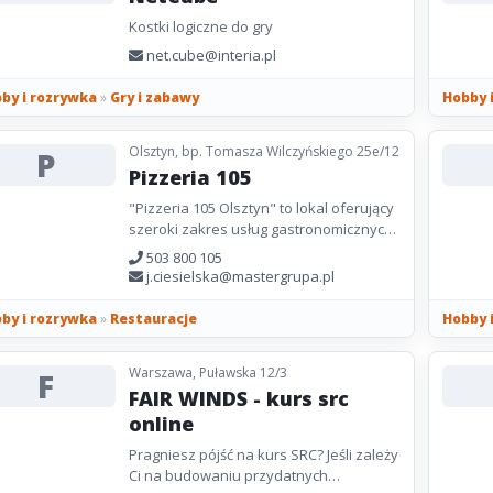
Kostki logiczne do gry
net.cube@interia.pl
by i rozrywka
»
Gry i zabawy
Hobby 
Olsztyn, bp. Tomasza Wilczyńskiego 25e/12
P
Pizzeria 105
"Pizzeria 105 Olsztyn" to lokal oferujący
szeroki zakres usług gastronomicznych,
w którym każdy znajdzie coś dla siebie.
503 800 105
Filozofia...
j.ciesielska@mastergrupa.pl
by i rozrywka
»
Restauracje
Hobby 
Warszawa, Puławska 12/3
F
FAIR WINDS - kurs src
online
Pragniesz pójść na kurs SRC? Jeśli zależy
Ci na budowaniu przydatnych