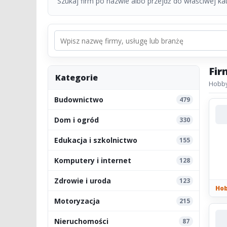
Szukaj firm po nazwie albo przejdź do właściwej kate
Fir
Kategorie
Hobby
Budownictwo
479
Dom i ogród
330
Edukacja i szkolnictwo
155
Komputery i internet
128
Zdrowie i uroda
123
Hob
Motoryzacja
215
Nieruchomości
87