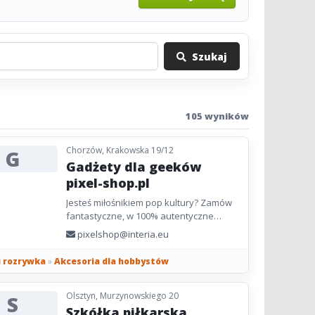
Szukaj
105 wyników
Chorzów, Krakowska 19/12
G
Gadżety dla geeków
pixel-shop.pl
Jesteś miłośnikiem pop kultury? Zamów
fantastyczne, w 100% autentyczne
gadżety połączone z ulubionym tytułem.
pixelshop@interia.eu
Pixel Shop to prawdziwy...
i rozrywka
»
Akcesoria dla hobbystów
Olsztyn, Murzynowskiego 20
S
Szkółka piłkarska