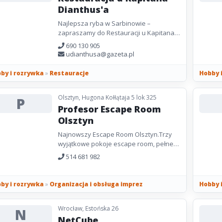
Dianthus'a
Najlepsza ryba w Sarbinowie –
zapraszamy do Restauracji u Kapitana
Dianthusa. Jeśli poszukujesz restauracji
690 130 905
z niezwykłym klimatem, to trafiłeś...
udianthusa@gazeta.pl
by i rozrywka
»
Restauracje
Hobby 
Olsztyn, Hugona Kołłątaja 5 lok 325
P
Profesor Escape Room
Olsztyn
Najnowszy Escape Room Olsztyn.Trzy
wyjątkowe pokoje escape room, pełne
zagadek! Super zabawa dla całej
514 681 982
rodziny na każdą okazję!
by i rozrywka
»
Organizacja i obsługa imprez
Hobby 
Wrocław, Estońska 26
N
NetCube