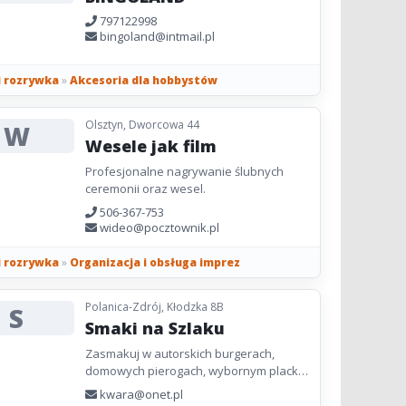
797122998
bingoland@intmail.pl
i rozrywka
»
Akcesoria dla hobbystów
Olsztyn, Dworcowa 44
W
Wesele jak film
Profesjonalne nagrywanie ślubnych
ceremonii oraz wesel.
506-367-753
wideo@pocztownik.pl
i rozrywka
»
Organizacja i obsługa imprez
Polanica-Zdrój, Kłodzka 8B
S
Smaki na Szlaku
Zasmakuj w autorskich burgerach,
domowych pierogach, wybornym placku
po węgiersku, czy smacznych mięsiwach.
kwara@onet.pl
Koneserów dobrych trunków uraczy...