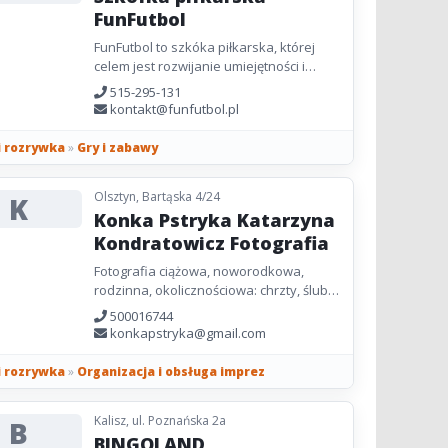
FunFutbol
FunFutbol to szkóka piłkarska, której
celem jest rozwijanie umiejętności i
talentów olsztyńskich dzieci. Nasz
515-295-131
program obejmuje zajęcia...
kontakt@funfutbol.pl
i rozrywka
»
Gry i zabawy
Olsztyn, Bartąska 4/24
K
Konka Pstryka Katarzyna
Kondratowicz Fotografia
Fotografia ciążowa, noworodkowa,
rodzinna, okolicznościowa: chrzty, śluby,
komunie. Studio/plener/dom/miejsce
500016744
uroczystości.
konkapstryka@gmail.com
i rozrywka
»
Organizacja i obsługa imprez
Kalisz, ul. Poznańska 2a
B
BINGOLAND