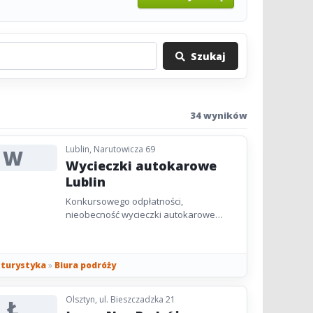
Szukaj
34 wyników
Lublin, Narutowicza 69
W
Wycieczki autokarowe
Lublin
Konkursowego odpłatności,
nieobecność wycieczki autokarowe
Lublin zamaskowanych wydatków oraz
zupełne opieka to standard lokalnej
podaży....
i turystyka
»
Biura podróży
Olsztyn, ul. Bieszczadzka 21
Ł