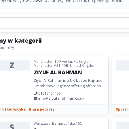
gorii. Wizytówki zawierają adres, telefon i link do pełnego profilu.
my w kategorii
 podróży
Manchester, 10 River Ln, Partington,
Z
Manchester M31 4DB, United Kingdom
ZIYUF AL RAHMAN
Ziyuf Al Rahman is a UK-based Hajj and
Umrah travel agency offering affordable
Umrah packages. As a Travel agent in
01619494499
the UK, we offer Umrah packages...
info@ziyufalrahman.co.uk
rt i turystyka
»
Biura podróży
Sport 
Warszawa, Bernardyńska 16C
S