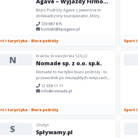
Agave – Wyjazdy Firmowe
| Grupowe | Pielgrzymki |
Biuro Podróży Agave z Jaworzna to
Enoturystyka
doświadczony touroperator, który
specjalizuje się w kompleksowej
729 887 875
organizacji wyjazdów dla firm, grup...
kontakt@bpagave.pl
rt i turystyka
»
Biura podróży
Sport 
Kraków, Krowoderska 52/LU2
N
Nomade sp. z o.o. sp.k.
Nomade to nie tylko biuro podróży - to
przewodnik po niezwykłych miejscach,
gdzie podróż staje się sztuką życia.
12 358 11 11
Specjalizujemy się...
info@nomade.pl
rt i turystyka
»
Biura podróży
Sport 
Olsztyn
S
Spływamy.pl