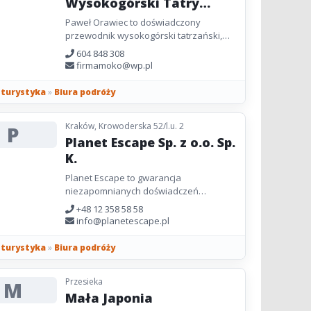
Wysokogórski Tatry
Paweł Orawiec
Paweł Orawiec to doświadczony
przewodnik wysokogórski tatrzański,
instruktor Polskiego Związku Alpinizmu
604 848 308
(PZA) oraz ratownik TOPR. Oferuje...
firmamoko@wp.pl
i turystyka
»
Biura podróży
Kraków, Krowoderska 52/l.u. 2
P
Planet Escape Sp. z o.o. Sp.
K.
Planet Escape to gwarancja
niezapomnianych doświadczeń
podróżniczych dla tych, którzy pragną
+48 12 358 58 58
uniknąć utartych szlaków
info@planetescape.pl
turystycznych....
i turystyka
»
Biura podróży
Przesieka
M
Mała Japonia