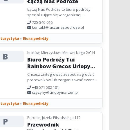
Łączą Nas Podróże
Łączą Nas Podróże to biuro podróży
specjalizujące się w organizacji
kameralnych wyjazdów w małych
725-540-016
grupach, tworzonych z pasją i
kontakt@laczanaspodroze.pl
dbałością...
i turystyka
»
Biura podróży
Kraków, Mieczysława Medweckiego 2/C.H
B
Biuro Podróży Tui
Rainbow Grecos Urlopy
Marzeń
Chcesz zintegrować zespół, nagrodzić
pracowników lub zorganizować event
poza biurem? Biuro Podróży Tui
+48 571 502 101
Rainbow Grecos Urlopy Marzeń...
czyzyny@urlopymarzen.pl
i turystyka
»
Biura podróży
Poronin, Józefa Piłsudskiego 112
P
Przewodnik