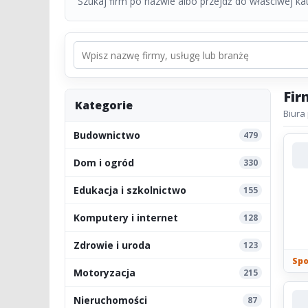
Szukaj firm po nazwie albo przejdź do właściwej kate
Fir
Kategorie
Biura
Budownictwo
479
Dom i ogród
330
Edukacja i szkolnictwo
155
Komputery i internet
128
Zdrowie i uroda
123
Spo
Motoryzacja
215
Nieruchomości
87