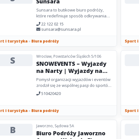
Sunsara
Sunsara to butikowe biuro podróży,
które redefiniuje sposób odkrywania
świata. Organizujemy ekskluzywne
22 122 02 15
wyprawy wysokogórskie,
sunsara@sunsara.pl
krajoznawcze...
rt i turystyka
»
Biura podróży
Sport 
Wrocław, Powstańców Śląskich 5/106
S
SNOWEVENTS – Wyjazdy
na Narty | Wyjazdy na
Snowboard | Wyjazdy
Pomysł organizacji wyjazdów i eventów
narciarskie z całej Polski
zrodził się ze wspólnej pasji do sportów
zimowych. Kochamy góry, deskę i narty.
510420420
Nie wyobrażamy...
rt i turystyka
»
Biura podróży
Sport 
Jaworzno, Sądowa 5A
B
Biuro Podróży Jaworzno