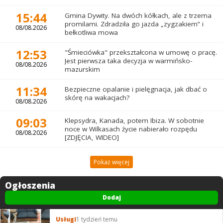
15:44
Gmina Dywity. Na dwóch kółkach, ale z trzema
promilami. Zdradziła go jazda „zygzakiem” i
08/08.2026
bełkotliwa mowa
12:53
"Śmieciówka" przekształcona w umowę o pracę.
Jest pierwsza taka decyzja w warmińsko-
08/08.2026
mazurskim
11:34
Bezpieczne opalanie i pielęgnacja, jak dbać o
skórę na wakacjach?
08/08.2026
09:03
Klepsydra, Kanada, potem Ibiza. W sobotnie
noce w Wilkasach życie nabierało rozpędu
08/08.2026
[ZDJĘCIA, WIDEO]
Pokaż więcej
Ogłoszenia
Dodaj
Usługi
1 tydzień temu