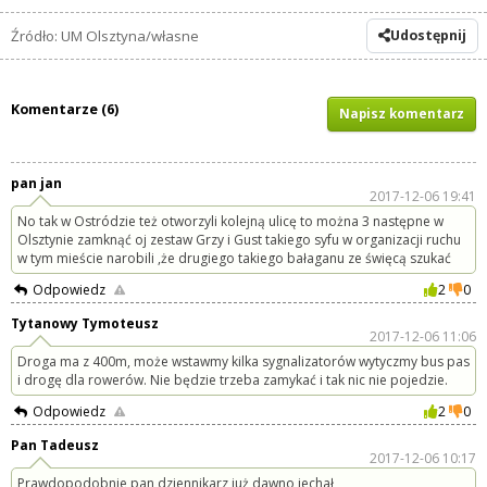
Źródło: UM Olsztyna/własne
Udostępnij
Komentarze (6)
Napisz komentarz
pan jan
2017-12-06 19:41
No tak w Ostródzie też otworzyli kolejną ulicę to można 3 następne w
Olsztynie zamknąć oj zestaw Grzy i Gust takiego syfu w organizacji ruchu
w tym mieście narobili ,że drugiego takiego bałaganu ze święcą szukać
Odpowiedz
2
0
Tytanowy Tymoteusz
2017-12-06 11:06
Droga ma z 400m, może wstawmy kilka sygnalizatorów wytyczmy bus pas
i drogę dla rowerów. Nie będzie trzeba zamykać i tak nic nie pojedzie.
Odpowiedz
2
0
Pan Tadeusz
2017-12-06 10:17
Prawdopodobnie pan dziennikarz już dawno jechał