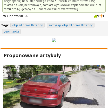
przynajmniej na 5 lat) pewnego Pana z Brzezin, co marnotrawi kasę
miasta na kolejne tramwaje, zamiast wybudować zaplanowaną wiele lat
temu drogę łączącą os. Generałów z ulicą Warszawską.
Odpowiedz
9
1
Tagi:
objazd przez Brzeziny
zamykają objazd przez Brzeziny
Leonharda
Proponowane artykuły