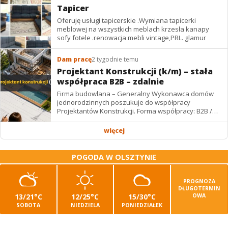
Tapicer
Oferuję usługi tapicerskie .Wymiana tapicerki
meblowej na wszystkich meblach krzesła kanapy
sofy fotele .renowacja mebli vintage,PRL. glamur
Dam pracę
2 tygodnie temu
Projektant Konstrukcji (k/m) – stała
współpraca B2B – zdalnie
Firma budowlana – Generalny Wykonawca domów
jednorodzinnych poszukuje do współpracy
Projektantów Konstrukcji. Forma współpracy: B2B /
podwykonawstwo – zdalnie. Wynagrodzenie: ✔
Stawki...
więcej
POGODA W OLSZTYNIE
PROGNOZA
DŁUGOTERMIN
13/21°C
12/25°C
15/30°C
OWA
SOBOTA
NIEDZIELA
PONIEDZIAŁEK