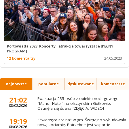
Kortowiada 2023. Koncerty i atrakcje towarzyszące [PEŁNY
PROGRAM]
12 komentarzy
24.05.2023
najnowsze
popularne
dyskutowane
komentarze
21:02
Ewakuacja 235 osób z obiektu noclegowego
"Manor Hotel" na olsztyńskim Gutkowie.
08/08.2026
Osunęła się ściana [ZDJĘCIA, WIDEO]
19:19
"Zwierzęca Kraina" w gm. Świętajno wybudowała
nową kociarnię. Potrzebne jest wsparcie
08/08.2026