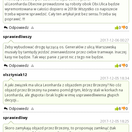
ul.Leonharda.Obecnie prowadzone są roboty obok Obi.Ulica będzie
wyremontowana w całości dopiero w 2018r.Wszystko co napiszecie
trzeba wpierw sprawdzić. Cały ten artykuł jest bez sensu.Trzeba się
poprawić. !!!
Odpowiedz
3
0
sprawiedliwszy
2017-12-06 00:27
Żeby wybudować drogę łączącą os. Generałów z ulicą Warszawską
musiały by tamtędy jeździć znienawidzone przez ciebie tramwaje. Inaczej
kasy nie będzie. Tak więc panie z jarot nic z tego nie będzie.
Odpowiedz
4
0
olsztyniak12
2017-12-05 18:34
A jaki związek ma ulica Leonharda z objazdem przez Brzeziny? No cóż
objazd przez Brzeziny na pewno pomógł tym, którzy stali w korkach na
Leonharda, ale głupota i brak logiki w imię usprawiedliwienia głupich
decyzji...
Odpowiedz
8
0
sprawiedliwy
2017-12-05 18:25
Skoro zamykają objazd przez Brzeziny, to proponuję zamknąć (tak