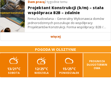
Dam pracę
2 tygodnie temu
Projektant Konstrukcji (k/m) – stała
współpraca B2B – zdalnie
Firma budowlana – Generalny Wykonawca domów
jednorodzinnych poszukuje do współpracy
Projektantów Konstrukcji. Forma współpracy: B2B /
podwykonawstwo – zdalnie. Wynagrodzenie: ✔
Stawki...
więcej
POGODA W OLSZTYNIE
PROGNOZA
DŁUGOTERMIN
13/21°C
12/25°C
15/25°C
OWA
SOBOTA
NIEDZIELA
PONIEDZIAŁEK