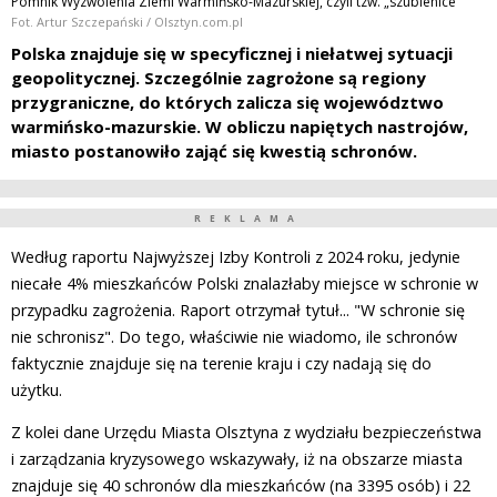
Pomnik Wyzwolenia Ziemi Warmińsko-Mazurskiej, czyli tzw. „szubienice”
Fot. Artur Szczepański / Olsztyn.com.pl
Polska znajduje się w specyficznej i niełatwej sytuacji
geopolitycznej. Szczególnie zagrożone są regiony
przygraniczne, do których zalicza się województwo
warmińsko-mazurskie. W obliczu napiętych nastrojów,
miasto postanowiło zająć się kwestią schronów.
REKLAMA
Według raportu Najwyższej Izby Kontroli z 2024 roku, jedynie
niecałe 4% mieszkańców Polski znalazłaby miejsce w schronie w
przypadku zagrożenia. Raport otrzymał tytuł... "W schronie się
nie schronisz". Do tego, właściwie nie wiadomo, ile schronów
faktycznie znajduje się na terenie kraju i czy nadają się do
użytku.
Z kolei dane Urzędu Miasta Olsztyna z wydziału bezpieczeństwa
i zarządzania kryzysowego wskazywały, iż na obszarze miasta
znajduje się 40 schronów dla mieszkańców (na 3395 osób) i 22