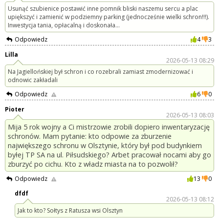
Usunąć szubienice postawić inne pomnik bliski naszemu sercu a plac
upiększyć i zamienić w podziemny parking (jednocześnie wielki schron!!!).
Inwestycja tania, opłacalną i doskonała...
Odpowiedz
4
3
Lilla
2026-05-13 08:29
Na Jagiellońskiej był schron i co rozebrali zamiast zmodernizować i
odnowic zakładali
Odpowiedz
6
0
Pioter
2026-05-13 08:03
Mija 5 rok wojny a Ci mistrzowie zrobili dopiero inwentaryzację
schronów. Mam pytanie: kto odpowie za zburzenie
największego schronu w Olsztynie, który był pod budynkiem
byłej TP SA na ul. Piłsudskiego? Arbet pracował nocami aby go
zburzyć po cichu. Kto z władz miasta na to pozwolił?
Odpowiedz
13
0
dfdf
2026-05-13 08:12
Jak to kto? Sołtys z Ratusza wsi Olsztyn