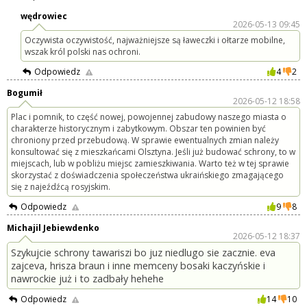
wędrowiec
2026-05-13 09:45
Oczywista oczywistość, najważniejsze są ławeczki i ołtarze mobilne,
wszak król polski nas ochroni.
Odpowiedz
4
2
Bogumił
2026-05-12 18:58
Plac i pomnik, to część nowej, powojennej zabudowy naszego miasta o
charakterze historycznym i zabytkowym. Obszar ten powinien być
chroniony przed przebudową. W sprawie ewentualnych zmian należy
konsultować się z mieszkańcami Olsztyna. Jeśli już budować schrony, to w
miejscach, lub w pobliżu miejsc zamieszkiwania. Warto też w tej sprawie
skorzystać z doświadczenia społeczeństwa ukraińskiego zmagającego
się z najeźdźcą rosyjskim.
Odpowiedz
9
8
Michajil Jebiewdenko
2026-05-12 18:37
Szykujcie schrony tawariszi bo juz niedlugo sie zacznie. eva
zajceva, hrisza braun i inne memceny bosaki kaczyńskie i
nawrockie już i to zadbały hehehe
Odpowiedz
14
10