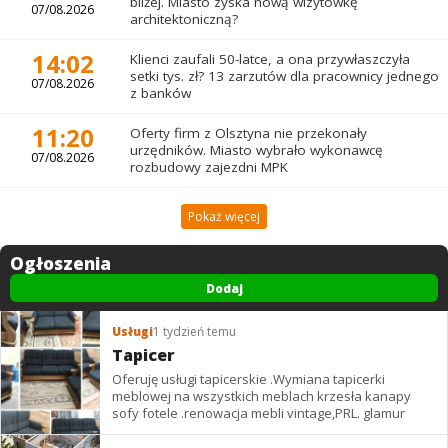
bliżej. Miasto zyska nową wizytówkę
07/08.2026
architektoniczną?
14:02
Klienci zaufali 50-latce, a ona przywłaszczyła
setki tys. zł? 13 zarzutów dla pracownicy jednego
07/08.2026
z banków
11:20
Oferty firm z Olsztyna nie przekonały
urzędników. Miasto wybrało wykonawcę
07/08.2026
rozbudowy zajezdni MPK
Pokaż więcej
Ogłoszenia
Dodaj
Usługi
1 tydzień temu
Tapicer
Oferuję usługi tapicerskie .Wymiana tapicerki
meblowej na wszystkich meblach krzesła kanapy
sofy fotele .renowacja mebli vintage,PRL. glamur