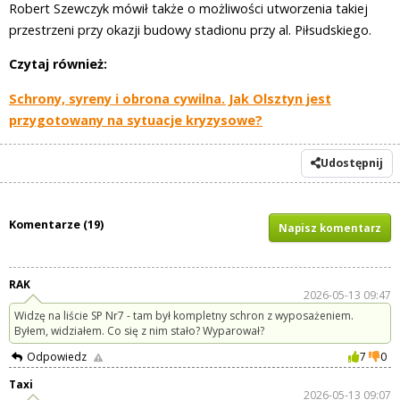
Robert Szewczyk mówił także o możliwości utworzenia takiej
przestrzeni przy okazji budowy stadionu przy al. Piłsudskiego.
Czytaj również:
Schrony, syreny i obrona cywilna. Jak Olsztyn jest
przygotowany na sytuacje kryzysowe?
Udostępnij
Komentarze (19)
Napisz komentarz
RAK
2026-05-13 09:47
Widzę na liście SP Nr7 - tam był kompletny schron z wyposażeniem.
Byłem, widziałem. Co się z nim stało? Wyparował?
Odpowiedz
7
0
Taxi
2026-05-13 09:07