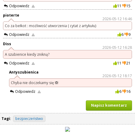
Odpowiedz
11
15
pioterte
2026-05-12 16:46
Co za bełkot : możliwość utworzenia ( cytat z artykułu)
Odpowiedz
6
9
Diss
2026-05-12 16:28
A szubienice kiedy znikną?
Odpowiedz
11
21
Antyszubienica
2026-05-12 18:17
Chyba nie doczekamy się 🙈
Odpowiedz
6
16
Napisz komentarz
Tagi:
bezpieczeństwo