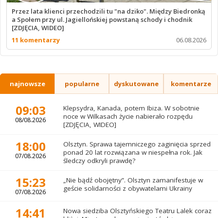
Przez lata klienci przechodzili tu "na dziko". Między Biedronką
a Społem przy ul. Jagiellońskiej powstaną schody i chodnik
[ZDJĘCIA, WIDEO]
11 komentarzy
06.08.2026
najnowsze
popularne
dyskutowane
komentarze
09:03
Klepsydra, Kanada, potem Ibiza. W sobotnie
noce w Wilkasach życie nabierało rozpędu
08/08.2026
[ZDJĘCIA, WIDEO]
18:00
Olsztyn. Sprawa tajemniczego zaginięcia sprzed
ponad 20 lat rozwiązana w niespełna rok. Jak
07/08.2026
śledczy odkryli prawdę?
15:23
„Nie bądź obojętny”. Olsztyn zamanifestuje w
geście solidarności z obywatelami Ukrainy
07/08.2026
14:41
Nowa siedziba Olsztyńskiego Teatru Lalek coraz