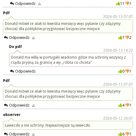
Odpowiedz
11
1
Pdf
2026-05-13 07:07
Donald mówił że atak to kwestia miesięcy więc pytanie czy zdążymy
chociaż dla polityków przygotować bezpieczne miejsce
Odpowiedz
7
2
Do pdf
2026-05-13 18:22
Donald ma willę w portugalii wiadomo gdzie ma schrony wszyscy z
rządu prysną za granicę a wy ,,róbta co chceta"
Odpowiedz
0
1
Pdf
2026-05-13 07:07
Donald mówił że atak to kwestia miesięcy więc pytanie czy zdążymy
chociaż dla polityków przygotować bezpieczne miejsce
Odpowiedz
4
1
observer
2026-05-12 20:07
Ławeczki a nie schrony. Najważniejsze są ławeczki.
Odpowiedz
6
1