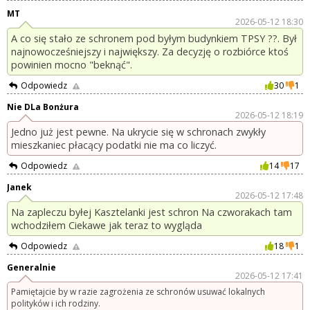
MT
2026-05-12 18:30
A co się stało ze schronem pod byłym budynkiem TPSY ??. Był
najnowocześniejszy i największy. Za decyzję o rozbiórce ktoś
powinien mocno "beknąć".
Odpowiedz
30
1
Nie DLa Bonżura
2026-05-12 18:19
Jedno już jest pewne. Na ukrycie się w schronach zwykły
mieszkaniec płacący podatki nie ma co liczyć.
Odpowiedz
14
17
Janek
2026-05-12 17:48
Na zapleczu byłej Kasztelanki jest schron Na czworakach tam
wchodziłem Ciekawe jak teraz to wygląda
Odpowiedz
18
1
Generalnie
2026-05-12 17:41
Pamiętajcie by w razie zagrożenia ze schronów usuwać lokalnych
polityków i ich rodziny.