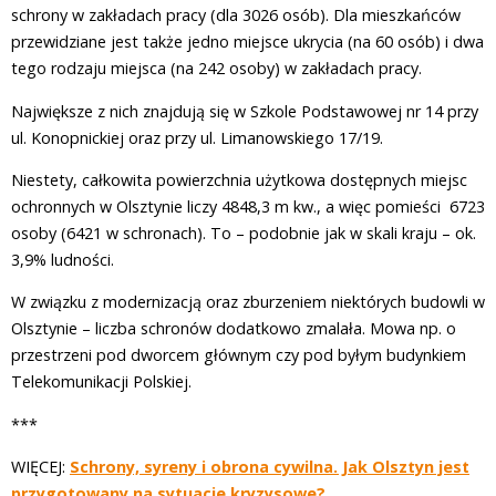
schrony w zakładach pracy (dla 3026 osób). Dla mieszkańców
przewidziane jest także jedno miejsce ukrycia (na 60 osób) i dwa
tego rodzaju miejsca (na 242 osoby) w zakładach pracy.
Największe z nich znajdują się w Szkole Podstawowej nr 14 przy
ul. Konopnickiej oraz przy ul. Limanowskiego 17/19.
Niestety, całkowita powierzchnia użytkowa dostępnych miejsc
ochronnych w Olsztynie liczy 4848,3 m kw., a więc pomieści 6723
osoby (6421 w schronach). To – podobnie jak w skali kraju – ok.
3,9% ludności.
W związku z modernizacją oraz zburzeniem niektórych budowli w
Olsztynie – liczba schronów dodatkowo zmalała. Mowa np. o
przestrzeni pod dworcem głównym czy pod byłym budynkiem
Telekomunikacji Polskiej.
***
WIĘCEJ:
Schrony, syreny i obrona cywilna. Jak Olsztyn jest
przygotowany na sytuacje kryzysowe?