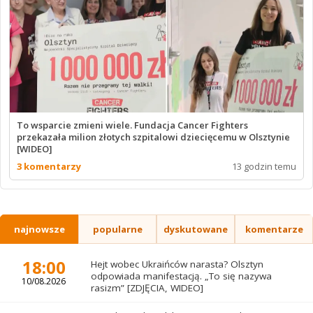
To wsparcie zmieni wiele. Fundacja Cancer Fighters
przekazała milion złotych szpitalowi dziecięcemu w Olsztynie
[WIDEO]
3 komentarzy
13 godzin temu
najnowsze
popularne
dyskutowane
komentarze
18:00
Hejt wobec Ukraińców narasta? Olsztyn
odpowiada manifestacją. „To się nazywa
10/08.2026
rasizm” [ZDJĘCIA, WIDEO]