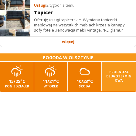
Usługi
2 tygodnie temu
Tapicer
Oferuję usługi tapicerskie .Wymiana tapicerki
meblowej na wszystkich meblach krzesła kanapy
sofy fotele .renowacja mebli vintage,PRL. glamur
więcej
POGODA W OLSZTYNIE
PROGNOZA
DŁUGOTERMIN
15/25°C
11/21°C
10/23°C
OWA
PONIEDZIAŁEK
WTOREK
ŚRODA