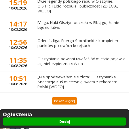
15:19
Dwie legendy polskiego rapu w Olsztynie.
O.S.T.R. i Eldo rozbujali publiczność [ZDJĘCIA,
10/08.2026
WIDEO]
14:17
IV liga. Naki Olsztyn odczuło w Elblągu, że nie
będzie łatwo
10/08.2026
12:56
Orlen 1. liga. Energa Stomilanki z kompletem
punktów po dwóch kolejkach
10/08.2026
11:35
Olsztynianie powinni uważać. W mieście pojawiła
się niebezpieczna roślina
10/08.2026
10:51
„Nie spodziewałam się złota”. Olsztynianka,
Anastazja Kuś mistrzynią świata z rekordem
10/08.2026
Polski [WIDEO]
Pokaż więcej
Ogłoszenia
Dodaj