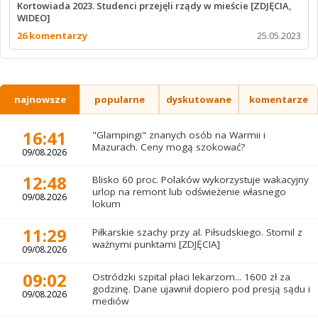
Kortowiada 2023. Studenci przejęli rządy w mieście [ZDJĘCIA,
WIDEO]
26 komentarzy
25.05.2023
najnowsze
popularne
dyskutowane
komentarze
16:41
"Glampingi" znanych osób na Warmii i
Mazurach. Ceny mogą szokować?
09/08.2026
12:48
Blisko 60 proc. Polaków wykorzystuje wakacyjny
urlop na remont lub odświeżenie własnego
09/08.2026
lokum
11:29
Piłkarskie szachy przy al. Piłsudskiego. Stomil z
ważnymi punktami [ZDJĘCIA]
09/08.2026
09:02
Ostródzki szpital płaci lekarzom... 1600 zł za
godzinę. Dane ujawnił dopiero pod presją sądu i
09/08.2026
mediów