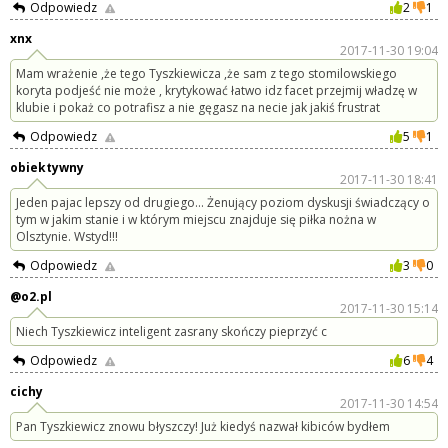
Odpowiedz
2
1
xnx
2017-11-30 19:04
Mam wrażenie ,że tego Tyszkiewicza ,że sam z tego stomilowskiego
koryta podjeść nie może , krytykować łatwo idz facet przejmij władzę w
klubie i pokaż co potrafisz a nie gęgasz na necie jak jakiś frustrat
Odpowiedz
5
1
obiektywny
2017-11-30 18:41
Jeden pajac lepszy od drugiego... Żenujący poziom dyskusji świadczący o
tym w jakim stanie i w którym miejscu znajduje się piłka nożna w
Olsztynie. Wstyd!!!
Odpowiedz
3
0
@o2.pl
2017-11-30 15:14
Niech Tyszkiewicz inteligent zasrany skończy pieprzyć c
Odpowiedz
6
4
cichy
2017-11-30 14:54
Pan Tyszkiewicz znowu błyszczy! Już kiedyś nazwał kibiców bydłem