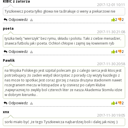
KIBIC z zatorza
2017-12-01 10:11
Tyszkiewicz poeta tylko głowa nie ta.Brakuje ci weny a piekarzowi nie
Odpowiedz
2
2
poeta
2017-11-30 21:08
tyszka twój "wierszyk" bez rymu, składu i polotu. Taki z ciebie menadżer,
znawca futbolu jak i poeta. Ochłoń chłopie i zajmij się łowieniem ryb
Odpowiedz
4
2
Pawlik
2017-11-30 20:58
na Wojska Polskiego jest szpital polecam go z calego serca jesli ktos jest
potrzebujacy ,to zaden wstyd skorzystac z porady czy wizyty kazdego z
nas moze to spotkac.Jest coraz gorzej z nasza druzyna stadionem nawet
rozegraniem meczu w listopadzie a ty cisniesz po calym klubie
,najwyrazniej to zwykly bol czterech liter ze nasza Akademia Stomilu idzie
w dobrym kierunku .
Odpowiedz
4
2
xnx
2017-11-30 19:05
sorki miało być ,że tego Tyszkiewicza najbardziej boli i dalej jak niżej :)