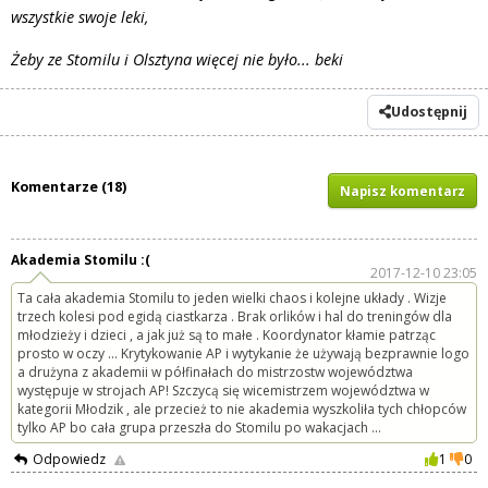
wszystkie swoje leki,
Żeby ze Stomilu i Olsztyna więcej nie było... beki
Udostępnij
Komentarze (18)
Napisz komentarz
Akademia Stomilu :(
2017-12-10 23:05
Ta cała akademia Stomilu to jeden wielki chaos i kolejne układy . Wizje
trzech kolesi pod egidą ciastkarza . Brak orlików i hal do treningów dla
młodzieży i dzieci , a jak już są to małe . Koordynator kłamie patrząc
prosto w oczy ... Krytykowanie AP i wytykanie że używają bezprawnie logo
a drużyna z akademii w półfinałach do mistrzostw województwa
występuje w strojach AP! Szczycą się wicemistrzem województwa w
kategorii Młodzik , ale przecież to nie akademia wyszkoliła tych chłopców
tylko AP bo cała grupa przeszła do Stomilu po wakacjach ...
Odpowiedz
1
0