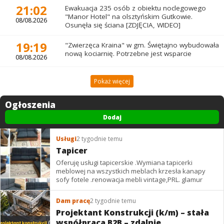
21:02
Ewakuacja 235 osób z obiektu noclegowego
"Manor Hotel" na olsztyńskim Gutkowie.
08/08.2026
Osunęła się ściana [ZDJĘCIA, WIDEO]
19:19
"Zwierzęca Kraina" w gm. Świętajno wybudowała
nową kociarnię. Potrzebne jest wsparcie
08/08.2026
Pokaż więcej
Ogłoszenia
Dodaj
Usługi
2 tygodnie temu
Tapicer
Oferuję usługi tapicerskie .Wymiana tapicerki
meblowej na wszystkich meblach krzesła kanapy
sofy fotele .renowacja mebli vintage,PRL. glamur
Dam pracę
2 tygodnie temu
Projektant Konstrukcji (k/m) – stała
współpraca B2B – zdalnie