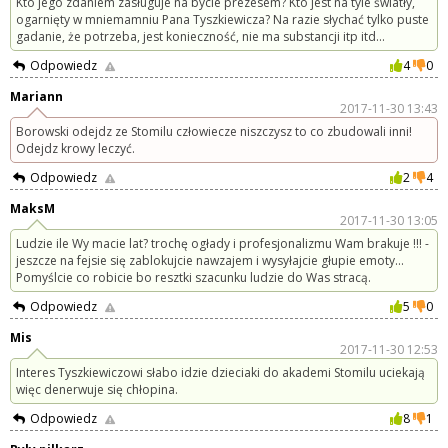
Kto jego zdaniem zasługuje na bycie prezesem? Kto jest na tyle światły,
ogarnięty w mniemamniu Pana Tyszkiewicza? Na razie słychać tylko puste
gadanie, że potrzeba, jest konieczność, nie ma substancji itp itd...
Odpowiedz
4
0
Mariann
2017-11-30 13:43
Borowski odejdz ze Stomilu człowiecze niszczysz to co zbudowali inni!
Odejdz krowy leczyć.
Odpowiedz
2
4
MaksM
2017-11-30 13:05
Ludzie ile Wy macie lat? trochę ogłady i profesjonalizmu Wam brakuje !!! -
jeszcze na fejsie się zablokujcie nawzajem i wysyłajcie głupie emoty...
Pomyślcie co robicie bo resztki szacunku ludzie do Was stracą.
Odpowiedz
5
0
Mis
2017-11-30 12:53
Interes Tyszkiewiczowi słabo idzie dzieciaki do akademi Stomilu uciekają
więc denerwuje się chłopina.
Odpowiedz
8
1