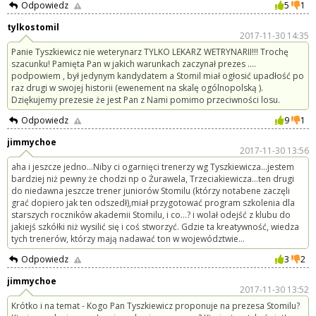
Odpowiedz
5
1
tylkostomil
2017-11-30 14:35
Panie Tyszkiewicz nie weterynarz TYLKO LEKARZ WETRYNARII!!! Trochę
szacunku! Pamięta Pan w jakich warunkach zaczynał prezes ....
podpowiem , był jedynym kandydatem a Stomil miał ogłosić upadłość po
raz drugi w swojej historii (ewenement na skalę ogólnopolską ).
Dziękujemy prezesie że jest Pan z Nami pomimo przeciwności losu.
Odpowiedz
9
1
jimmychoe
2017-11-30 13:56
aha i jeszcze jedno...Niby ci ogarnięci trenerzy wg Tyszkiewicza...jestem
bardziej niż pewny że chodzi np o Żurawela, Trzeciakiewicza...ten drugi
do niedawna jeszcze trener juniorów Stomilu (którzy notabene zaczęli
grać dopiero jak ten odszedł),miał przygotować program szkolenia dla
starszych roczników akademii Stomilu, i co...? i wolał odejść z klubu do
jakiejś szkółki niż wysilić się i coś stworzyć. Gdzie ta kreatywność, wiedza
tych trenerów, którzy mają nadawać ton w województwie...
Odpowiedz
3
2
jimmychoe
2017-11-30 13:52
Krótko i na temat - Kogo Pan Tyszkiewicz proponuje na prezesa Stomilu?