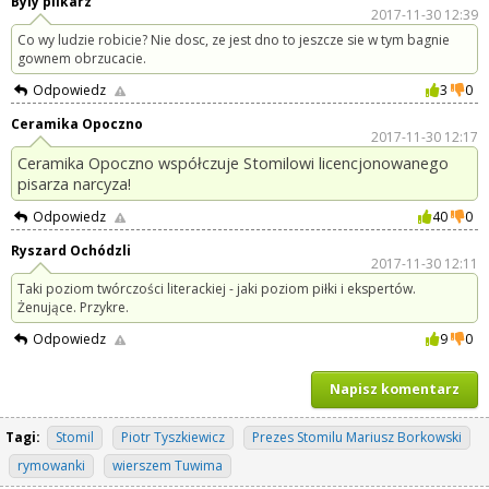
Byly pilkarz
2017-11-30 12:39
Co wy ludzie robicie? Nie dosc, ze jest dno to jeszcze sie w tym bagnie
gownem obrzucacie.
Odpowiedz
3
0
Ceramika Opoczno
2017-11-30 12:17
Ceramika Opoczno współczuje Stomilowi licencjonowanego
pisarza narcyza!
Odpowiedz
40
0
Ryszard Ochódzli
2017-11-30 12:11
Taki poziom twórczości literackiej - jaki poziom piłki i ekspertów.
Żenujące. Przykre.
Odpowiedz
9
0
Napisz komentarz
Tagi:
Stomil
Piotr Tyszkiewicz
Prezes Stomilu Mariusz Borkowski
rymowanki
wierszem Tuwima