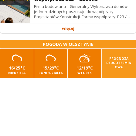
Firma budowlana – Generalny Wykonawca domów
jednorodzinnych poszukuje do współpracy
Projektantów Konstrukcji. Forma współpracy: B2B /
podwykonawstwo – zdalnie. Wynagrodzenie: ✔
Stawki...
więcej
POGODA W OLSZTYNIE
PROGNOZA
DŁUGOTERMIN
16/25°C
15/29°C
12/19°C
OWA
NIEDZIELA
PONIEDZIAŁEK
WTOREK