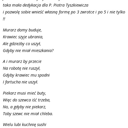
taka mała dedykacja dla P. Piotra Tyszkiewicza
i pozwolę sobie wnieść własną formę po 3 zwrotce i po 5 i nie tylko
!!
Murarz domy buduje,
Krawiec szyje ubrania,
Ale gdzieżby co uszył,
Gdyby nie miał mieszkania?
A i murarz by przecie
Na robotę nie ruszył,
Gdyby krawiec mu spodni
I fartucha nie uszył.
Piekarz musi mieć buty,
Więc do szewca iść trzeba,
No, a gdyby nie piekarz,
Toby szewc nie miał chleba.
Wielu lubi kuchnię sushi