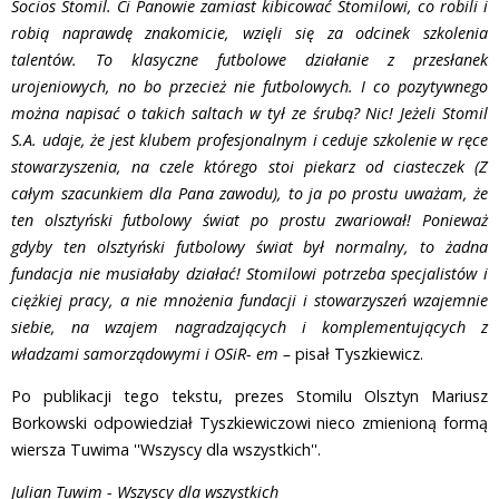
Socios Stomil. Ci Panowie zamiast kibicować Stomilowi, co robili i
robią naprawdę znakomicie, wzięli się za odcinek szkolenia
talentów. To klasyczne futbolowe działanie z przesłanek
urojeniowych, no bo przecież nie futbolowych. I co pozytywnego
można napisać o takich saltach w tył ze śrubą? Nic! Jeżeli Stomil
S.A. udaje, że jest klubem profesjonalnym i ceduje szkolenie w ręce
stowarzyszenia, na czele którego stoi piekarz od ciasteczek (Z
całym szacunkiem dla Pana zawodu), to ja po prostu uważam, że
ten olsztyński futbolowy świat po prostu zwariował! Ponieważ
gdyby ten olsztyński futbolowy świat był normalny, to żadna
fundacja nie musiałaby działać! Stomilowi potrzeba specjalistów i
ciężkiej pracy, a nie mnożenia fundacji i stowarzyszeń wzajemnie
siebie, na wzajem nagradzających i komplementujących z
władzami samorządowymi i OSiR- em –
pisał Tyszkiewicz.
Po publikacji tego tekstu, prezes Stomilu Olsztyn Mariusz
Borkowski odpowiedział Tyszkiewiczowi nieco zmienioną formą
wiersza Tuwima ''Wszyscy dla wszystkich''.
Julian Tuwim - Wszyscy dla wszystkich