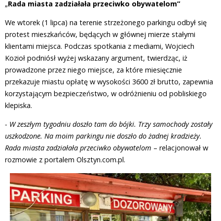
„
Rada miasta zadziałała przeciwko obywatelom”
We wtorek (1 lipca) na terenie strzeżonego parkingu odbył się
protest mieszkańców, będących w głównej mierze stałymi
klientami miejsca. Podczas spotkania z mediami, Wojciech
Kozioł podniósł wyżej wskazany argument, twierdząc, iż
prowadzone przez niego miejsce, za które miesięcznie
przekazuje miastu opłatę w wysokości 3600 zł brutto, zapewnia
korzystającym bezpieczeństwo, w odróżnieniu od pobliskiego
klepiska.
- W zeszłym tygodniu doszło tam do bójki. Trzy samochody zostały
uszkodzone. Na moim parkingu nie doszło do żadnej kradzieży.
Rada miasta zadziałała przeciwko obywatelom
– relacjonował w
rozmowie z portalem Olsztyn.com.pl.