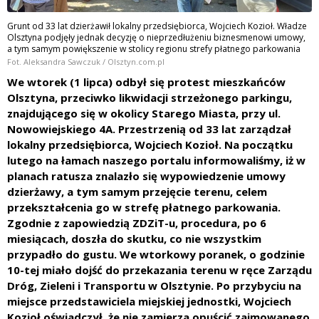
Grunt od 33 lat dzierżawił lokalny przedsiębiorca, Wojciech Kozioł. Władze
Olsztyna podjęły jednak decyzję o nieprzedłużeniu biznesmenowi umowy,
a tym samym powiększenie w stolicy regionu strefy płatnego parkowania
Fot. Aleksandra Sawczuk / Olsztyn.com.pl
We wtorek (1 lipca) odbył się protest mieszkańców
Olsztyna, przeciwko likwidacji strzeżonego parkingu,
znajdującego się w okolicy Starego Miasta, przy ul.
Nowowiejskiego 4A. Przestrzenią od 33 lat zarządzał
lokalny przedsiębiorca, Wojciech Kozioł. Na początku
lutego na łamach naszego portalu informowaliśmy, iż w
planach ratusza znalazło się wypowiedzenie umowy
dzierżawy, a tym samym przejęcie terenu, celem
przekształcenia go w strefę płatnego parkowania.
Zgodnie z zapowiedzią ZDZiT-u, procedura, po 6
miesiącach, doszła do skutku, co nie wszystkim
przypadło do gustu. We wtorkowy poranek, o godzinie
10-tej miało dojść do przekazania terenu w ręce Zarządu
Dróg, Zieleni i Transportu w Olsztynie. Po przybyciu na
miejsce przedstawiciela miejskiej jednostki, Wojciech
Kozioł oświadczył, że nie zamierza opuścić zajmowanego