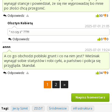
wynajął stancje i powiedział, że się nie wyprowadzę bo mnie
po złości chcą przegonić.
Odpowiedz
30
3
Olsztyn Kobietą
2025-07-01 21:05
" rz czy ż" ???!!!
Odpowiedz
0
0
annn
2025-07-01 19:24
A co go obchodzi pobliski grunt i co na nim jest? Wieśniak
wynajął sobie statystów i robi cyrki, a państwo i policja się
przygląda. Skandal.
Odpowiedz
34
9
1
2
»
Napisz komentarz
Tagi:
Jerzy Szmit
ZDZiT
Śródmieście
infrastruktura