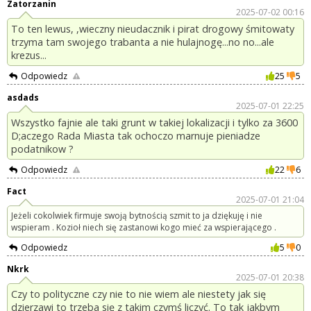
Zatorzanin
2025-07-02 00:16
To ten lewus, ,wieczny nieudacznik i pirat drogowy śmitowaty
trzyma tam swojego trabanta a nie hulajnogę...no no...ale
krezus...
Odpowiedz
25
5
asdads
2025-07-01 22:25
Wszystko fajnie ale taki grunt w takiej lokalizacji i tylko za 3600
D;aczego Rada Miasta tak ochoczo marnuje pieniadze
podatnikow ?
Odpowiedz
22
6
Fact
2025-07-01 21:04
Jeżeli cokolwiek firmuje swoją bytnością szmit to ja dziękuję i nie
wspieram . Kozioł niech się zastanowi kogo mieć za wspierającego .
Odpowiedz
5
0
Nkrk
2025-07-01 20:38
Czy to polityczne czy nie to nie wiem ale niestety jak się
dzierzawi to trzeba się z takim czymś liczyć. To tak jakbym