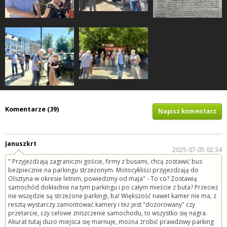
Komentarze (39)
Napisz komentarz
Januszkrt
2025-07-05 02:34
" Przyjeżdżają zagraniczni goście, firmy z busami, chcą zostawić bus
bezpiecznie na parkingu strzeżonym. Motocykliści przyjeżdżają do
Olsztyna w okresie letnim, powiedzmy od maja" - To co? Zostawią
samochód dokładnie na tym parkingu i po całym mieście z buta? Przecież
nie wszędzie są strzeżone parkingi, ba! Większość nawet kamer nie ma, z
resztą wystarczy zamontować kamery i też jest "dozorowany" czy
przetarcie, czy celowe zniszczenie samochodu, to wszystko się nagra.
Akurat tutaj dużo miejsca się marnuje, można zrobić prawdziwy parking