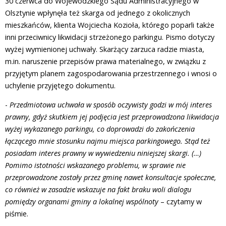
30 czerwca do Wojewódzkiego Sądu Administracyjnego w
Olsztynie wpłynęła też skarga od jednego z okolicznych
mieszkańców, klienta Wojciecha Kozioła, którego poparli także
inni przeciwnicy likwidacji strzeżonego parkingu. Pismo dotyczy
wyżej wymienionej uchwały. Skarżący zarzuca radzie miasta,
m.in. naruszenie przepisów prawa materialnego, w związku z
przyjętym planem zagospodarowania przestrzennego i wnosi o
uchylenie przyjętego dokumentu.
-
Przedmiotowa uchwała w sposób oczywisty godzi w mój interes
prawny, gdyż skutkiem jej podjęcia jest przeprowadzona likwidacja
wyżej wykazanego parkingu, co doprowadzi do zakończenia
łączącego mnie stosunku najmu miejsca parkingowego. Stąd też
posiadam interes prawny w wywiedzeniu niniejszej skargi. (…)
Pomimo istotności wskazanego problemu, w sprawie nie
przeprowadzone zostały przez gminę nawet konsultacje społeczne,
co również w zasadzie wskazuje na fakt braku woli dialogu
pomiędzy organami gminy a lokalnej wspólnoty
– czytamy w
piśmie.