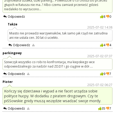
zrujnowana działka, dziki parking... Powiedzcie o co chodzi bo przecież
głupich w Ratuszu nie ma..? Albo czemu zamiast przenieść gdzieś
niedaleko to wyrzucono...
Odpowiedz
8
0
Także
2025-07-02 14:38
Miasto nie prowadzi warzywniaków, tak samo jak rząd nie zatrudnia
ani nie ustala cen. 30 lat ci uciekło.
Odpowiedz
4
4
parkingowy
2025-07-02 07:37
Szewczyk wszystko co robi to konfrontacja, ma kiepskiego wce
odpowiedzialnego za nadzór nad ZDZiT i go ciągnie w dół ....
Odpowiedz
9
7
Pioter
2025-07-02 06:27
Kończy się dzierżawa i wypad a nie facet urządza sobie
polityce hucpy. W dodatku z piratem drogowym. Czy te
piSSowskie gnidy muszą wszędzie wsadzać swoje mordy.
Odpowiedz
35
7