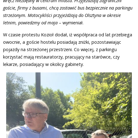
wręcz niezbędny w centrum miasta. Przyjeżdżają zagraniczni
goście, firmy z busami, chcą zostawić bus bezpiecznie na parkingu
strzeżonym. Motocykliści przyjeżdżają do Olsztyna w okresie
letnim, powiedzmy od maja
– wymieniał.
W czasie protestu Kozioł dodał, iż współpraca od lat przebiega
owocnie, a goście hostelu posiadają zniżki, pozostawiając
pojazdy na strzeżonej przestrzeni. Co więcej, z parkingu
korzystać mają restauratorzy, pracujący na starówce, czy
lekarze, posiadający w okolicy gabinety.