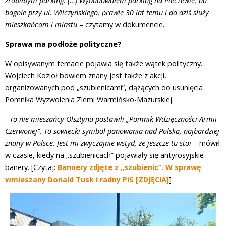
zrobiłbym parking. (…) Wybudowałem parking na Pieczewie, na
bagnie przy ul. Wilczyńskiego, prawie 30 lat temu i do dziś służy
mieszkańcom i miastu
– czytamy w dokumencie.
Sprawa ma podłoże polityczne?
W opisywanym temacie pojawia się także wątek polityczny.
Wojciech Kozioł bowiem znany jest także z akcji,
organizowanych pod „szubienicami”, dążących do usunięcia
Pomnika Wyzwolenia Ziemi Warmińsko-Mazurskiej.
- To nie mieszańcy Olsztyna postawili „Pomnik Wdzięczności Armii
Czerwonej”. To sowiecki symbol panowania nad Polską, najbardziej
znany w Polsce. Jest mi zwyczajnie wstyd, że jeszcze tu stoi
– mówił
w czasie, kiedy na „szubienicach” pojawiały się antyrosyjskie
banery. [Czytaj:
Bannery zdjęte z „szubienic”. W sprawę
wmieszany Donald Tusk i radny PiS [ZDJĘCIA]
]