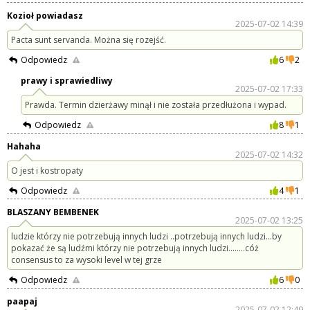
Kozioł powiadasz
2025-07-02 14:39
Pacta sunt servanda. Można się rozejść.
Odpowiedz
6
2
prawy i sprawiedliwy
2025-07-02 17:33
Prawda. Termin dzierżawy minął i nie została przedłużona i wypad.
Odpowiedz
8
1
Hahaha
2025-07-02 14:32
O jest i kostropaty
Odpowiedz
4
1
BLASZANY BEMBENEK
2025-07-02 13:25
ludzie którzy nie potrzebują innych ludzi ..potrzebują innych ludzi...by
pokazać że są ludźmi którzy nie potrzebują innych ludzi........cóż
consensus to za wysoki level w tej grze
Odpowiedz
6
0
paapaj
2025-07-02 12:49