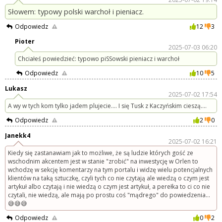
Słowem: typowy polski warchoł i pieniacz.
Odpowiedz
12
3
Pioter
2025-07-03 06:20
Chciałeś powiedzieć: typowo piSSowski pieniacz i warchoł
Odpowiedz
10
5
Lukasz
2025-07-02 17:54
A wy w tych kom tylko jadem plujecie.... I się Tusk z Kaczyńskim cieszą....
Odpowiedz
2
0
Janekk4
2025-07-02 16:21
Kiedy się zastanawiam jak to możliwe, że są ludzie których gość ze
wschodnim akcentem jest w stanie "zrobić" na inwestycję w Orlen to
wchodzę w sekcję komentarzy na tym portalu i widzę wielu potencjalnych
klientów na taką sztuczkę, czyli tych co nie czytają ale wiedzą o czym jest
artykuł albo czytają i nie wiedzą o czym jest artykuł, a perełka to ci co nie
czytali, nie wiedzą, ale mają po prostu coś "mądrego" do powiedzenia...
😅😅😅
Odpowiedz
0
2