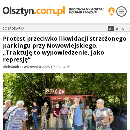
A-
A
A+
GOSPODARKA
Protest przeciwko likwidacji strzeżonego
parkingu przy Nowowiejskiego.
„Traktuję to wypowiedzenie, jako
represję”
Aleksandra Laskowska
·
2025-07-01 14:35