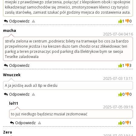
miejski z prawdziwego zdarzenia, połączyć z klepiskiem obok i spokojnie
kilkadziesiąt samochodów się zmieści, zmotoryzowani klienci czy turyści
zasilą starówkę, zamiast szukać pół godziny miejsca do zostawienia auta.
Odpowiedz
1
0
mucha
2025-07-04 04:16
strefa zielona w centrum ,podniesc bilety na tramwaje bo cos za bardzo
przepelnione jezdza i na kieszen duzo tam chodzi oraz zlikwidowac ten
parkig a teren przeznaczyc pod parking dla Elektrykow bym se swoja
Teselke zaladowala
Odpowiedz
1
3
Wnuczek
2025-07-03 13:11
A ja jeżdżę audi a3 8p w dieslu
Odpowiedz
0
0
lol11
2025-07-05 09:18
to już niedługo będziesz musiał zezłomować
Odpowiedz
0
1
Zero
2025-07-02 19:14