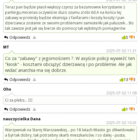
Teraz pan będzie płacił większy czynsz za bezumowne korzystanie z
parkingu,mecenas oczywiście dużo szumu zrobi itd.A na końcu tej
zabawy w protesty będzie eksmisja z fanfarami i koszty koszty I pan
dzierżawca zostanie ze swoimi problemami samiuteńki jak paluszek... Bo
tak zawsze jest jak się bierze do pomocy tak wybitnych pomagierów
Odpowiedz
5
1
MT
2025-07-02 11:31
Co za "zabawy" z jegomościem ?. W asyście policji wywieźć ten
"kiosk" - kosztami obciążyć dzierżawcę i po problemie. Ale jak
widać anarchia ma się dobrze.
Odpowiedz
13
3
Oho
2025-07-02 11:08
Ci za plebs... 🤦‍♂️
Odpowiedz
1
1
nauczycielka Dana
2025-07-02 10:41
Warzywniak na Starej Warszawskiej... po 18 latach Miasto go zlikwidowało
a był tak dobry, tak potrzebny skarb mieszkańców. I co dalej - pusta,