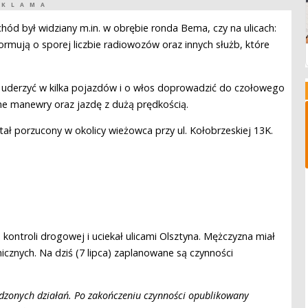
EKLAMA
hód był widziany m.in. w obrębie ronda Bema, czy na ulicach:
ormują o sporej liczbie radiowozów oraz innych służb, które
 uderzyć w kilka pojazdów i o włos doprowadzić do czołowego
zne manewry oraz jazdę z dużą prędkością.
ł porzucony w okolicy wieżowca przy ul. Kołobrzeskiej 13K.
do kontroli drogowej i uciekał ulicami Olsztyna. Mężczyzna miał
znych. Na dziś (7 lipca) zaplanowane są czynności
dzonych działań. Po zakończeniu czynności opublikowany