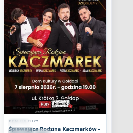
DOM KULTURY
Koncert
Śpiewająca Rodzina Kaczmarków -
SIE