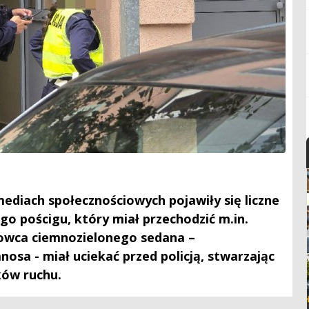
mediach społecznościowych pojawiły się liczne
go pościgu, który miał przechodzić m.in.
owca ciemnozielonego sedana –
sa - miał uciekać przed policją, stwarzając
ków ruchu.