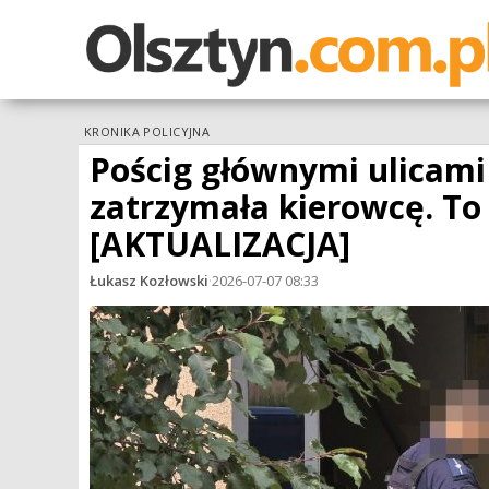
KRONIKA POLICYJNA
Pościg głównymi ulicami 
zatrzymała kierowcę. To 
[AKTUALIZACJA]
Łukasz Kozłowski
·
2026-07-07 08:33