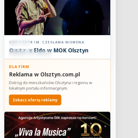
AMFITEATR IM. CZESŁAWA NIEMENA
Koncert
O.s.t.r. x Eldo w MOK Olsztyn
07
SIE
19:00
2026
DLA FIRM
Reklama w Olsztyn.com.pl
Dotrzyj do mieszkańców Olsztyna i regionu w
lokalnym portalu informacyjnym.
Zobacz ofertę reklamy