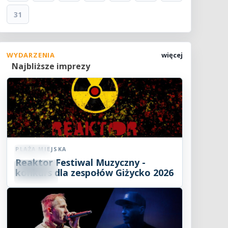
31
WYDARZENIA
więcej
Najbliższe imprezy
PLAŻA MIEJSKA
Koncert
Reaktor Festiwal Muzyczny -
07
SIE
konkurs dla zespołów Giżycko 2026
2026