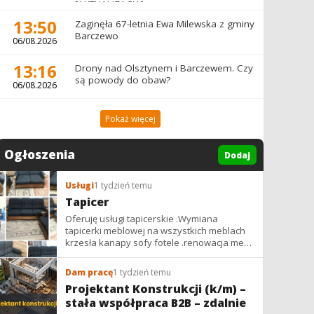
[AKTUALIZACJA]
13:50
Zaginęła 67-letnia Ewa Milewska z gminy
Barczewo
06/08.2026
13:16
Drony nad Olsztynem i Barczewem. Czy
są powody do obaw?
06/08.2026
Pokaż więcej
Ogłoszenia
Dodaj
Usługi
1 tydzień temu
Tapicer
Oferuję usługi tapicerskie .Wymiana
tapicerki meblowej na wszystkich meblach
krzesła kanapy sofy fotele .renowacja mebli
vintage,PRL. glamur
Dam pracę
1 tydzień temu
Projektant Konstrukcji (k/m) –
stała współpraca B2B – zdalnie