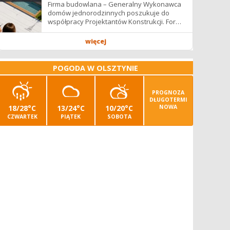
Firma budowlana – Generalny Wykonawca
domów jednorodzinnych poszukuje do
współpracy Projektantów Konstrukcji. Forma
współpracy: B2B / podwykonawstwo –
zdalnie. Wynagrodzenie: ✔ Stawki...
więcej
POGODA W OLSZTYNIE
PROGNOZA
DŁUGOTERMI
18/28°C
13/24°C
10/20°C
NOWA
CZWARTEK
PIĄTEK
SOBOTA