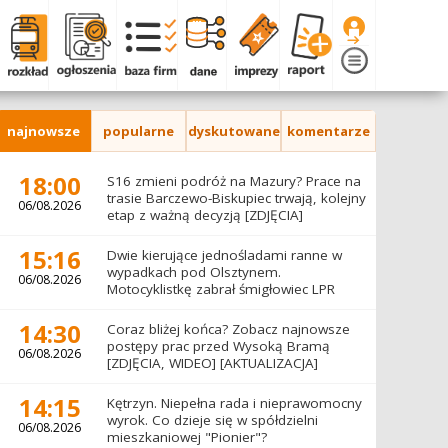
najnowsze
popularne
dyskutowane
komentarze
18:00
S16 zmieni podróż na Mazury? Prace na
trasie Barczewo-Biskupiec trwają, kolejny
06/08.2026
etap z ważną decyzją [ZDJĘCIA]
15:16
Dwie kierujące jednośladami ranne w
wypadkach pod Olsztynem.
06/08.2026
Motocyklistkę zabrał śmigłowiec LPR
14:30
Coraz bliżej końca? Zobacz najnowsze
postępy prac przed Wysoką Bramą
06/08.2026
[ZDJĘCIA, WIDEO] [AKTUALIZACJA]
14:15
Kętrzyn. Niepełna rada i nieprawomocny
wyrok. Co dzieje się w spółdzielni
06/08.2026
mieszkaniowej "Pionier"?