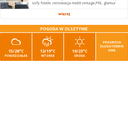
sofy fotele .renowacja mebli vintage,PRL. glamur
więcej
POGODA W OLSZTYNIE
PROGNOZA
DŁUGOTERMIN
15/28°C
12/19°C
10/23°C
OWA
PONIEDZIAŁEK
WTOREK
ŚRODA