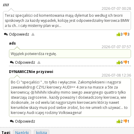
////
2026-07-07 00:28
Teraz specjaliści od komentowania mają dylemat bo według ich teorii
spiskowych za każdy wypadek, kolizję jest odpowiedzialny kierowca BMW
a tu ch.. i cały misterny plan w pi...
Odpowiedz
3
3
ads
2026-07-07 07:57
Wyjątek potwierdza regułę.
Odpowiedz
6
1
DYNAMICZNie przyzwoi
2026-07-08 12:36
Bo Ci "specjaliści " , to tylko i wyłącznie. Zakompleksieni i najgorsi
zawawalidrogi CZYLI kierowcy AUDI== 4 zera na masce a 5te za
kierownicą;-))) hihihihi Idealny mimo swego awaryjnego quattro tylko
stwarzają zagrożenie.. każdy poważny I doświadczony kierowca, wie
doskonale, że od wielu lat najgorszymi kierowcami którzy nawet
kierunków skazy musi pod siebie zrobić, bo nie umieli ich używać... to
kierowcy Audi icajej rodziny Volkswagena!
Odpowiedz
2
1
Tagi:
Nagórki
kolizja