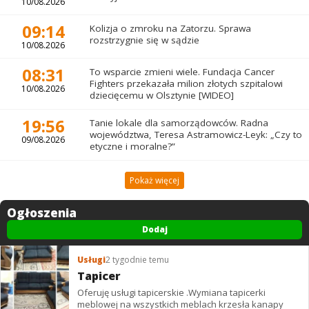
10/08.2026
09:14
Kolizja o zmroku na Zatorzu. Sprawa
rozstrzygnie się w sądzie
10/08.2026
08:31
To wsparcie zmieni wiele. Fundacja Cancer
Fighters przekazała milion złotych szpitalowi
10/08.2026
dziecięcemu w Olsztynie [WIDEO]
19:56
Tanie lokale dla samorządowców. Radna
województwa, Teresa Astramowicz-Leyk: „Czy to
09/08.2026
etyczne i moralne?”
Pokaż więcej
Ogłoszenia
Dodaj
Usługi
2 tygodnie temu
Tapicer
Oferuję usługi tapicerskie .Wymiana tapicerki
meblowej na wszystkich meblach krzesła kanapy