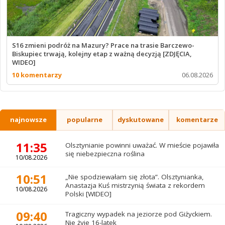
S16 zmieni podróż na Mazury? Prace na trasie Barczewo-
Biskupiec trwają, kolejny etap z ważną decyzją [ZDJĘCIA,
WIDEO]
10 komentarzy
06.08.2026
najnowsze
popularne
dyskutowane
komentarze
11:35
Olsztynianie powinni uważać. W mieście pojawiła
się niebezpieczna roślina
10/08.2026
10:51
„Nie spodziewałam się złota”. Olsztynianka,
Anastazja Kuś mistrzynią świata z rekordem
10/08.2026
Polski [WIDEO]
09:40
Tragiczny wypadek na jeziorze pod Giżyckiem.
Nie żyje 16-latek