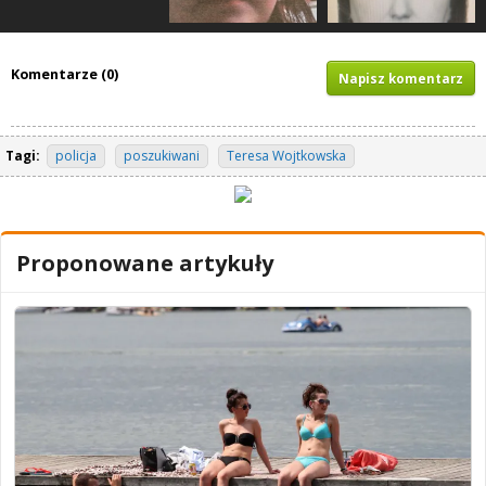
Komentarze (0)
Napisz komentarz
Tagi:
policja
poszukiwani
Teresa Wojtkowska
Proponowane artykuły