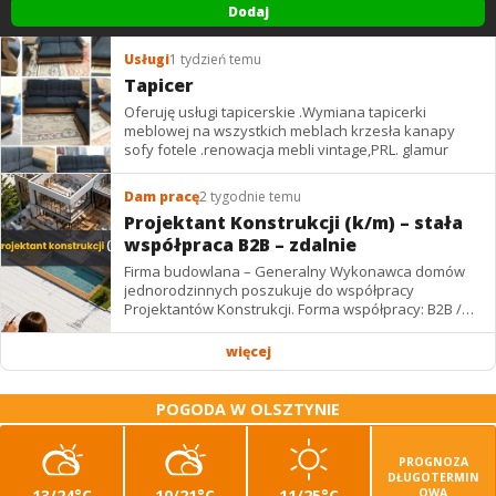
Dodaj
Usługi
1 tydzień temu
Tapicer
Oferuję usługi tapicerskie .Wymiana tapicerki
meblowej na wszystkich meblach krzesła kanapy
sofy fotele .renowacja mebli vintage,PRL. glamur
Dam pracę
2 tygodnie temu
Projektant Konstrukcji (k/m) – stała
współpraca B2B – zdalnie
Firma budowlana – Generalny Wykonawca domów
jednorodzinnych poszukuje do współpracy
Projektantów Konstrukcji. Forma współpracy: B2B /
podwykonawstwo – zdalnie. Wynagrodzenie: ✔
Stawki...
więcej
POGODA W OLSZTYNIE
PROGNOZA
DŁUGOTERMIN
13/24°C
10/21°C
11/25°C
OWA