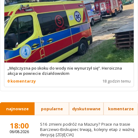
„Mężczyzna po skoku do wody nie wynurzył się”. Heroiczna
akcja w powiecie działdowskim
0 komentarzy
18 godzin temu
najnowsze
popularne
dyskutowane
komentarze
18:00
S16 zmieni podróż na Mazury? Prace na trasie
Barczewo-Biskupiec trwają, kolejny etap z ważną
06/08.2026
decyzją [ZDJĘCIA]