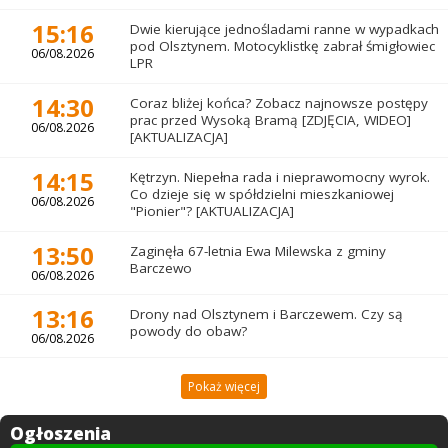
15:16
Dwie kierujące jednośladami ranne w wypadkach
pod Olsztynem. Motocyklistkę zabrał śmigłowiec
06/08.2026
LPR
14:30
Coraz bliżej końca? Zobacz najnowsze postępy
prac przed Wysoką Bramą [ZDJĘCIA, WIDEO]
06/08.2026
[AKTUALIZACJA]
14:15
Kętrzyn. Niepełna rada i nieprawomocny wyrok.
Co dzieje się w spółdzielni mieszkaniowej
06/08.2026
"Pionier"? [AKTUALIZACJA]
13:50
Zaginęła 67-letnia Ewa Milewska z gminy
Barczewo
06/08.2026
13:16
Drony nad Olsztynem i Barczewem. Czy są
powody do obaw?
06/08.2026
Pokaż więcej
Ogłoszenia