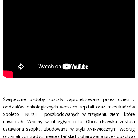
Świąteczne ozdoby zostały zaprojektowane przez dzieci z
oddziałów onkologicznych włoskich szpitali oraz mieszkańców
Spoleto i Nursji – poszkodowanych w trzęsieniu ziemi, które
nawiedziło Włochy w ubiegłym roku. Obok drzewka została
ustawiona szopka, zbudowana w stylu XVII-wiecznym, według
oryginalnych tradycji neapolitańskich, ofiarowana przez opactwo