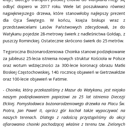
odbyć dopiero w 2017 roku. Wiele lat poszukiwano również
najpiękniejszego drzewa, które stanowiłoby najlepszy prezent
dla Ojca Świętego. W końcu, księża biskupi wraz z
przedstawicielami Lasów Państwowych zdecydowali, że do
Watykanu pojedzie 28-metrowy świerk z nadleśnictwa Gołdap, z
puszczy Rominckiej. Ostatecznie skrócono świerk do 25 metrów.
Tegoroczna Bożonarodzeniowa Choinka stanowi podziękowanie
za jubileusz 25-lecia istnienia nowych struktur Kościoła w Polsce
oraz wotum wdzięczności za 300-lecie koronacji obrazu Matki
Boskiej Częstochowskiej, 140. rocznicę objawień w Gietrzwałdzie
oraz 100-lecie objawień w Fatimie.
-
Choinka, którą przekazaliśmy z Mazur do Watykanu, jest niejako
naszym podziękowaniem papieżowi za 25 lat istnienia Diecezji
Ełckiej. Pomysłodawca bożonarodzeniowego drzewka na Placu Św.
Piotra, Jan Paweł II, oprócz gór kochał także wypoczywać na
naszych terenach. Dlatego z radością przystąpiliśmy do akcji
ofiarowania choinki pochodzącej właśnie z terenu tzw. Zielonych