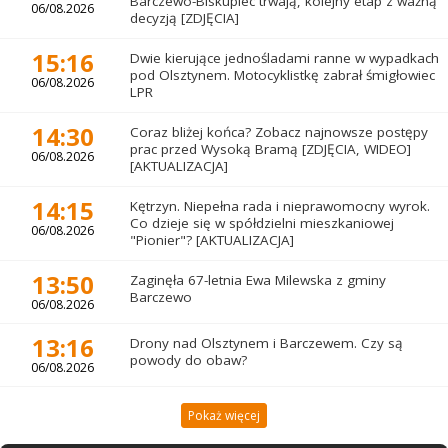
Barczewo-Biskupiec trwają, kolejny etap z ważną
06/08.2026
decyzją [ZDJĘCIA]
15:16
Dwie kierujące jednośladami ranne w wypadkach
pod Olsztynem. Motocyklistkę zabrał śmigłowiec
06/08.2026
LPR
14:30
Coraz bliżej końca? Zobacz najnowsze postępy
prac przed Wysoką Bramą [ZDJĘCIA, WIDEO]
06/08.2026
[AKTUALIZACJA]
14:15
Kętrzyn. Niepełna rada i nieprawomocny wyrok.
Co dzieje się w spółdzielni mieszkaniowej
06/08.2026
"Pionier"? [AKTUALIZACJA]
13:50
Zaginęła 67-letnia Ewa Milewska z gminy
Barczewo
06/08.2026
13:16
Drony nad Olsztynem i Barczewem. Czy są
powody do obaw?
06/08.2026
Pokaż więcej