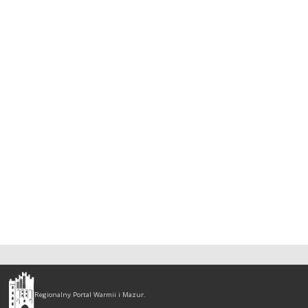
Olsztyn
-
Regionalny Portal Warmii i Mazur.