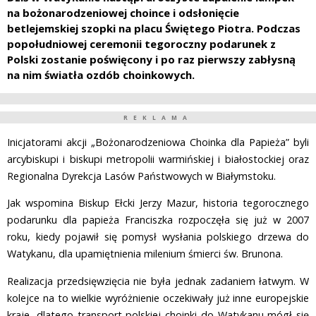
na bożonarodzeniowej choince i odsłonięcie
betlejemskiej szopki na placu Świętego Piotra. Podczas
popołudniowej ceremonii tegoroczny podarunek z
Polski zostanie poświęcony i po raz pierwszy zabłysną
na nim światła ozdób choinkowych.
REKLAMA
Inicjatorami akcji „Bożonarodzeniowa Choinka dla Papieża” byli
arcybiskupi i biskupi metropolii warmińskiej i białostockiej oraz
Regionalna Dyrekcja Lasów Państwowych w Białymstoku.
Jak wspomina Biskup Ełcki Jerzy Mazur, historia tegorocznego
podarunku dla papieża Franciszka rozpoczęła się już w 2007
roku, kiedy pojawił się pomysł wysłania polskiego drzewa do
Watykanu, dla upamiętnienia milenium śmierci św. Brunona.
Realizacja przedsięwzięcia nie była jednak zadaniem łatwym. W
kolejce na to wielkie wyróżnienie oczekiwały już inne europejskie
kraje, dlatego transport polskiej choinki do Watykanu mógł się