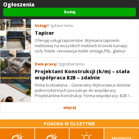
Ogłoszenia
Dodaj
Usługi
1 tydzień temu
Tapicer
Oferuję usługi tapicerskie .Wymiana tapicerki
meblowej na wszystkich meblach krzesła kanapy
sofy fotele .renowacja mebli vintage,PRL. glamur
Dam pracę
2 tygodnie temu
Projektant Konstrukcji (k/m) – stała
współpraca B2B – zdalnie
Firma budowlana – Generalny Wykonawca domów
jednorodzinnych poszukuje do współpracy
Projektantów Konstrukcji. Forma współpracy: B2B /
podwykonawstwo – zdalnie. Wynagrodzenie: ✔
Stawki...
więcej
POGODA W OLSZTYNIE
PROGNOZA