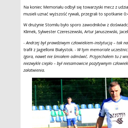
Na koniec Memoriału odbył się towarzyski mecz z udzi
musieli uznać wyższość rywali, przegrali to spotkanie 0:
W drużynie Stomilu było sporo zawodników z doświadczen
Klimek, Sylwester Czereszewski, Artur Januszewski, Jac
- Andrzej był prawdziwym człowiekiem-instytucją – tak n
trafił z Jagiellonii Białystok. -
W tym memoriale uczestnicz
Igora, nawet nie śmiałem odmówić. Przyjechałem tu z wi
niezwykle ciepło – był niesamowicie pozytywnym człowie
załatwienia.