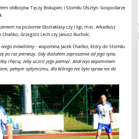
ałem oldbojów Tęczy Biskupiec i Stomilu Olsztyn. Gospodarze
4.
iem na poziomie Ekstraklasy czy I ligi, m.in.: Arkadiusz
ek Chańko, Grzegorz Lech czy Janusz Bucholc.
a niego mówiliśmy
- wspomina Jacek Chańko, który do Stomilu
ę po raz pierwszy. Gdy dostałem zaproszenie od jego syna,
elką chęcią, żeby uczcić jego pamięć. Andrzeja wspominam
kiem, pełnym optymizmu, dla którego nie było spraw
nie do