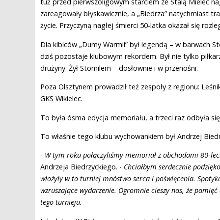
tuż przed pierwszoligowym starciem ze Stalą Mielec na
zareagowały błyskawicznie, a „Biedrza” natychmiast traf
życie. Przyczyną nagłej śmierci 50-latka okazał się rozle
Dla kibiców „Dumy Warmii” był legendą – w barwach Sto
dziś pozostaje klubowym rekordem. Był nie tylko piłka
drużyny. Żył Stomilem – dosłownie i w przenośni.
Poza Olsztynem prowadził też zespoły z regionu: Le
GKS Wikielec.
To była ósma edycja memoriału, a trzeci raz odbyła się
To właśnie tego klubu wychowankiem był Andrzej Biedrzy
- W tym roku połączyliśmy memoriał z obchodami 80-leci
Andrzeja Biedrzyckiego. -
Chciałbym serdecznie podzięk
włożyły w to turniej mnóstwo serca i poświęcenia. Spotykam
wzruszające wydarzenie. Ogromnie cieszy nas, że pamięć
tego turnieju.