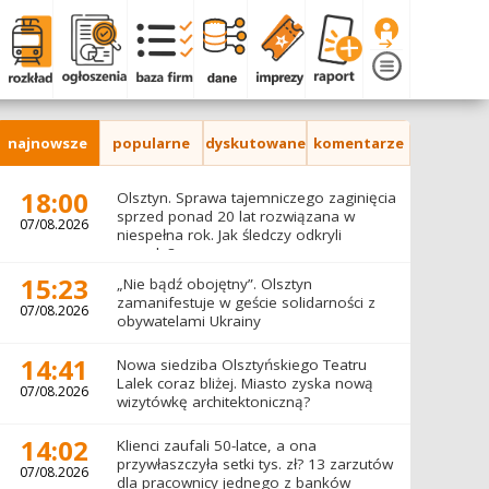
najnowsze
popularne
dyskutowane
komentarze
18:00
Olsztyn. Sprawa tajemniczego zaginięcia
sprzed ponad 20 lat rozwiązana w
07/08.2026
niespełna rok. Jak śledczy odkryli
prawdę?
15:23
„Nie bądź obojętny”. Olsztyn
zamanifestuje w geście solidarności z
07/08.2026
obywatelami Ukrainy
14:41
Nowa siedziba Olsztyńskiego Teatru
Lalek coraz bliżej. Miasto zyska nową
07/08.2026
wizytówkę architektoniczną?
14:02
Klienci zaufali 50-latce, a ona
przywłaszczyła setki tys. zł? 13 zarzutów
07/08.2026
dla pracownicy jednego z banków