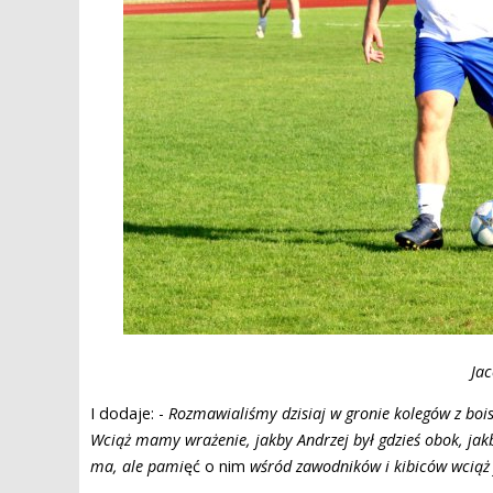
Ja
I dodaje: -
Rozmawialiśmy dzisiaj w gronie kolegów z bois
Wciąż mamy wrażenie, jakby Andrzej był gdzieś obok, jak
ma, ale pami
ęć o nim
wśród zawodników i kibiców wciąż j