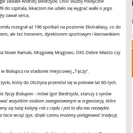
gle zasłabł Andrzej Biedrzycki. Choć służby medyczne
ił do szpitala, lekarzom nie udało się wygrać walki o jego
gły zawał serca.
milu rozegrał aż 196 spotkań na poziomie Ekstraklasy, co do
rzem, ale też trenerem, dyrektorem sportowym i kierownikiem
śnika Nowe Ramuki, Mrągowię Mrągowo, DKS Dobre Miasto czy
 w Biskupcu na stadionie miejscowej „Tęczy”.
cki, który do Olsztyna przeniósł się w połowie lat 80-tych.
a Tęczy Biskupiec
- mówi Igor Biedrzycki, starszy z synów
ować wszystkim osobom zaangażowanym w organizację, które
y się tutaj kolejny rok z rzędu i jest to dla nas niezwykle
 o tacie wciąż żyje, dzięki czemu możemy pielęgnować
tradycję