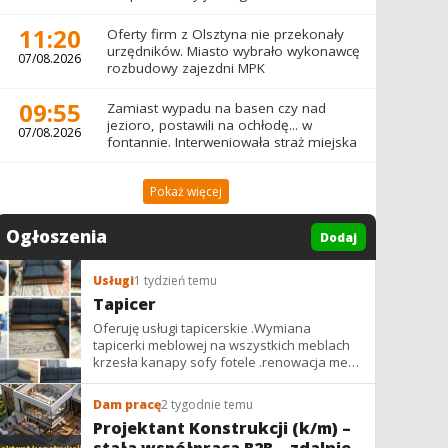
11:20
Oferty firm z Olsztyna nie przekonały
urzędników. Miasto wybrało wykonawcę
07/08.2026
rozbudowy zajezdni MPK
09:55
Zamiast wypadu na basen czy nad
jezioro, postawili na ochłodę... w
07/08.2026
fontannie. Interweniowała straż miejska
Pokaż więcej
Ogłoszenia
Dodaj
Usługi
1 tydzień temu
Tapicer
Oferuję usługi tapicerskie .Wymiana
tapicerki meblowej na wszystkich meblach
krzesła kanapy sofy fotele .renowacja mebli
vintage,PRL. glamur
Dam pracę
2 tygodnie temu
Projektant Konstrukcji (k/m) –