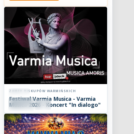
ZAMEK BISKUPÓW WARMIŃSKICH
Koncert
Festiwal Varmia Musica - Varmia
08
SIE
Musica 2026 - Koncert "In dialogo"
19:00
2026