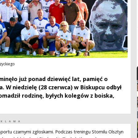
rzyckiego
minęło już ponad dziewięć lat, pamięć o
a. W niedzielę (28 czerwca) w Biskupcu odbył
romadził rodzinę, byłych kolegów z boiska,
EKLAMA
o sportu czarnymi zgłoskami. Podczas treningu Stomilu Olsztyn