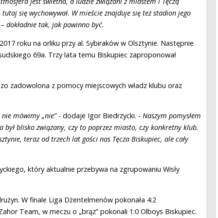
tmosfera jest świetna, a ludzie związani z miastem i Tęczą
, tutaj się wychowywał. W mieście znajduje się też stadion jego
 – dokładnie tak, jak powinno być.
017 roku na orliku przy al. Sybiraków w Olsztynie. Następnie
łsudskiego 69a. Trzy lata temu Biskupiec zaproponował
ardzo zadowolona z pomocy miejscowych władz klubu oraz
ie nie mówimy „nie”
- dodaje Igor Biedrzycki. -
Naszym pomysłem
 był blisko związany, czy to poprzez miasto, czy konkretny klub.
tynie, teraz od trzech lat gości nas Tęcza Biskupiec, ale cały
ckiego, który aktualnie przebywa na zgrupowaniu Wisły
drużyn. W finale Liga Dżentelmenów pokonała 4:2
Zahor Team, w meczu o „brąz” pokonali 1:0 Olboys Biskupiec.