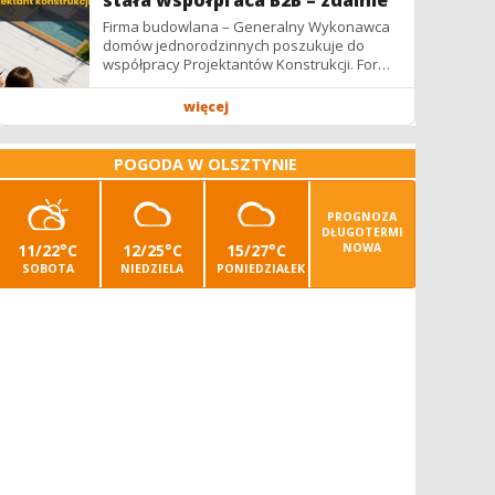
stała współpraca B2B – zdalnie
Firma budowlana – Generalny Wykonawca
domów jednorodzinnych poszukuje do
współpracy Projektantów Konstrukcji. Forma
współpracy: B2B / podwykonawstwo –
zdalnie. Wynagrodzenie: ✔ Stawki...
więcej
POGODA W OLSZTYNIE
PROGNOZA
DŁUGOTERMI
11/22°C
12/25°C
15/27°C
NOWA
SOBOTA
NIEDZIELA
PONIEDZIAŁEK