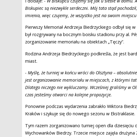
I dodaje: -
W Biskupcu czujemy się jak u siebie w domu. A
Biskupiec są niezwykle serdeczni. Mój tata stąd pochodził
imienia, więc czujemy, że wszystko jest na swoim miejscu
Pierwszy Memoriał Andrzeja Biedrzyckiego odbył się w 2
był rozgrywany na bocznym boisku stadionu przy al. Pi
zorganizowanie memoriału na obiektach „Tęczy”.
Rodzina Andrzeja Biedrzyckiego podkreśla, że jest b
miast.
- Myślę, że turniej w końcu wróci do Olsztyna – absolutn
jest organizowanie memoriału w miejscach, z którymi tata
Dlatego niczego nie wykluczamy. Wcześniej graliśmy w Olsz
czas jesteśmy otwarci na kolejne propozycje.
Ponownie podczas wydarzenia zabrakło Wiktora Biedrzy
Kraków i szykuje się do nowego sezonu w Ekstraklasie.
Tym razem zorganizowano turniej open dla dziesięciu 
Wychowanków Biedrzy. Trzecie miejsce zajęła drużyna 