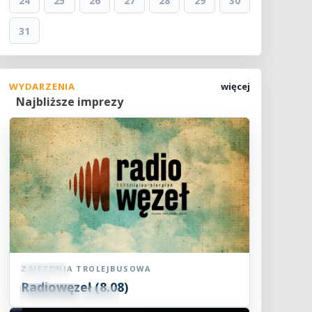
24
25
26
27
28
29
30
31
WYDARZENIA
więcej
Najbliższe imprezy
ZAJEZDNIA TROLEJBUSOWA
Koncert
Radiowęzeł (8.08)
08
SIE
15:00
2026