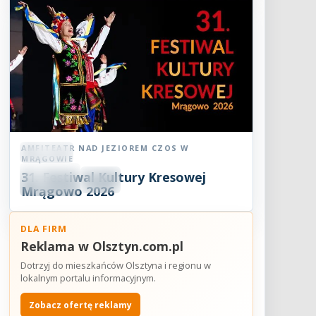
AMFITEATR NAD JEZIOREM CZOS W
Festiwal
MRĄGOWIE
08
31. Festiwal Kultury Kresowej
SIE
18:30
2026
Mrągowo 2026
DLA FIRM
Reklama w Olsztyn.com.pl
Dotrzyj do mieszkańców Olsztyna i regionu w
lokalnym portalu informacyjnym.
Zobacz ofertę reklamy