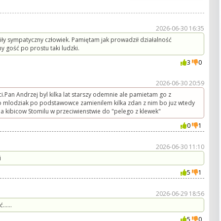
2026-06-30 16:35
ły sympatyczny człowiek. Pamiętam jak prowadził działalność
 gość po prostu taki ludzki.
3
0
2026-06-30 20:59
ci.Pan Andrzej byl kilka lat starszy odemnie ale pamietam go z
ko mlodziak po podstawowce zamienilem kilka zdan z nim bo juz wtedy
a kibicow Stomilu w przeciwienstwie do "pelego z klewek"
0
1
2026-06-30 11:10
i
5
1
2026-06-29 18:56
.....
5
0