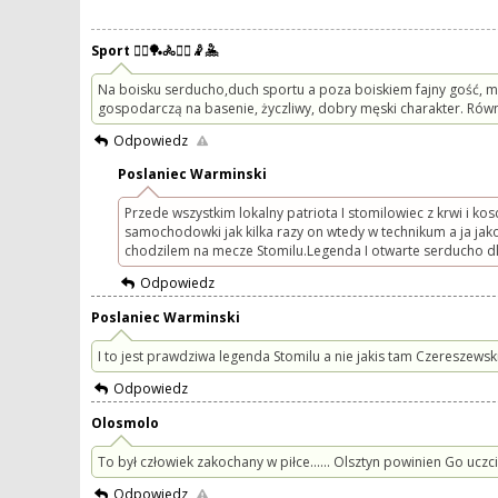
Sport 🤸‍♀️🏓🚴🏃‍♂️🤾🤽
Na boisku serducho,duch sportu a poza boiskiem fajny gość, mi
gospodarczą na basenie, życzliwy, dobry męski charakter. Równy
Odpowiedz
Poslaniec Warminski
Przede wszystkim lokalny patriota I stomilowiec z krwi i kos
samochodowki jak kilka razy on wtedy w technikum a ja ja
chodzilem na mecze Stomilu.Legenda I otwarte serducho dl
Odpowiedz
Poslaniec Warminski
I to jest prawdziwa legenda Stomilu a nie jakis tam Czereszewsk
Odpowiedz
Olosmolo
To był człowiek zakochany w piłce...... Olsztyn powinien Go uczcić.
Odpowiedz