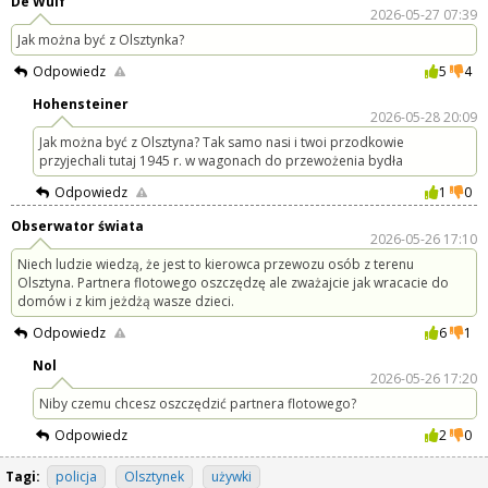
De Wulf
2026-05-27 07:39
Jak można być z Olsztynka?
Odpowiedz
5
4
Hohensteiner
2026-05-28 20:09
Jak można być z Olsztyna? Tak samo nasi i twoi przodkowie
przyjechali tutaj 1945 r. w wagonach do przewożenia bydła
Odpowiedz
1
0
Obserwator świata
2026-05-26 17:10
Niech ludzie wiedzą, że jest to kierowca przewozu osób z terenu
Olsztyna. Partnera flotowego oszczędzę ale zważajcie jak wracacie do
domów i z kim jeżdżą wasze dzieci.
Odpowiedz
6
1
Nol
2026-05-26 17:20
Niby czemu chcesz oszczędzić partnera flotowego?
Odpowiedz
2
0
Tagi:
policja
Olsztynek
używki