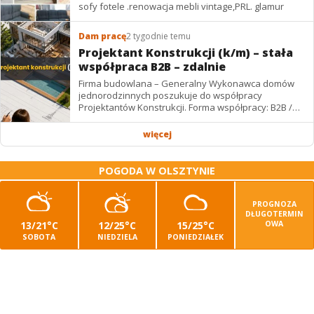
sofy fotele .renowacja mebli vintage,PRL. glamur
Dam pracę
2 tygodnie temu
Projektant Konstrukcji (k/m) – stała
współpraca B2B – zdalnie
Firma budowlana – Generalny Wykonawca domów
jednorodzinnych poszukuje do współpracy
Projektantów Konstrukcji. Forma współpracy: B2B /
podwykonawstwo – zdalnie. Wynagrodzenie: ✔
Stawki...
więcej
POGODA W OLSZTYNIE
PROGNOZA
DŁUGOTERMIN
13/21°C
12/25°C
15/25°C
OWA
SOBOTA
NIEDZIELA
PONIEDZIAŁEK