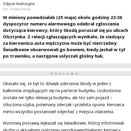
Zdjęcie ilustracyjne
Fot. Polska Policja
W miniony poniedziałek (25 maja) około godziny 23:30
dyspozytor numeru alarmowego odebrał zgłoszenia
dotyczące kierowcy, który Skodą poruszał się po ulicach
Olsztynka. Z relacji zgłaszających wynikało, że siedzący
za kierownica auta mężczyzna może być nietrzeźwy.
Świadkowie obserwowali go bowiem, kiedy jechał w tył
po trawniku, a następnie usłyszeli głośny huk.
REKLAMA
Okazało się, że był to dźwięk uderzenia Skody w jeden z
balkonów znajdujących się na parterze budynku. Uszkodzona
została nie tylko elewacja budynku, ale też sam pojazd –
stłuczona szyba, połamany zderzak i przebita opona. Kierowca
mimo wszystko postanowił odjechać z miejsca zdarzenia.
Wzorową postawą wykazali się świadkowie, którzy informowali
służby o aktualnym położeniu nieodpowiedzialnego kierowcy.