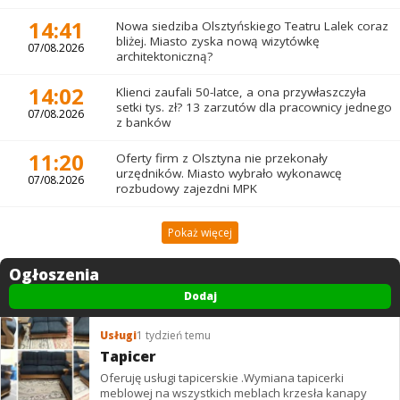
14:41
Nowa siedziba Olsztyńskiego Teatru Lalek coraz
bliżej. Miasto zyska nową wizytówkę
07/08.2026
architektoniczną?
14:02
Klienci zaufali 50-latce, a ona przywłaszczyła
setki tys. zł? 13 zarzutów dla pracownicy jednego
07/08.2026
z banków
11:20
Oferty firm z Olsztyna nie przekonały
urzędników. Miasto wybrało wykonawcę
07/08.2026
rozbudowy zajezdni MPK
Pokaż więcej
Ogłoszenia
Dodaj
Usługi
1 tydzień temu
Tapicer
Oferuję usługi tapicerskie .Wymiana tapicerki
meblowej na wszystkich meblach krzesła kanapy