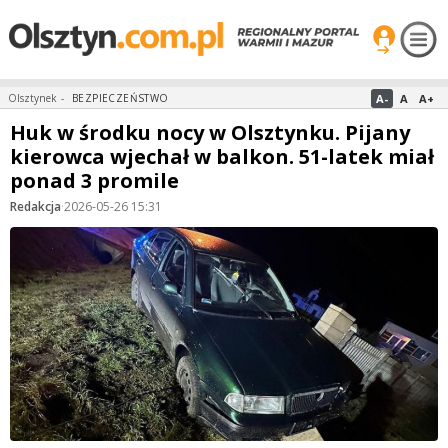
A-
A
A+
Olsztynek
-
BEZPIECZEŃSTWO
Huk w środku nocy w Olsztynku. Pijany
kierowca wjechał w balkon. 51-latek miał
ponad 3 promile
Redakcja
·
2026-05-26 15:31