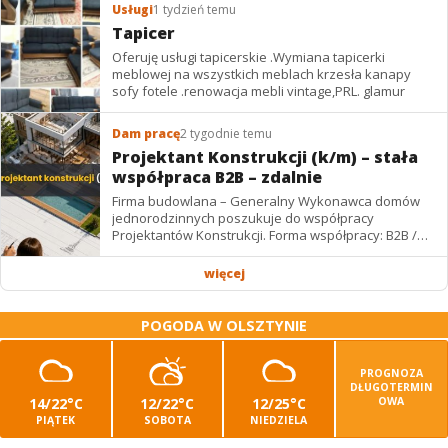
Usługi
1 tydzień temu
Tapicer
Oferuję usługi tapicerskie .Wymiana tapicerki
meblowej na wszystkich meblach krzesła kanapy
sofy fotele .renowacja mebli vintage,PRL. glamur
Dam pracę
2 tygodnie temu
Projektant Konstrukcji (k/m) – stała
współpraca B2B – zdalnie
Firma budowlana – Generalny Wykonawca domów
jednorodzinnych poszukuje do współpracy
Projektantów Konstrukcji. Forma współpracy: B2B /
podwykonawstwo – zdalnie. Wynagrodzenie: ✔
Stawki...
więcej
POGODA W OLSZTYNIE
PROGNOZA
DŁUGOTERMIN
14/22°C
12/22°C
12/25°C
OWA
PIĄTEK
SOBOTA
NIEDZIELA