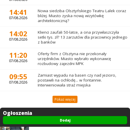
14:41
Nowa siedziba Olsztyńskiego Teatru Lalek coraz
bliżej. Miasto zyska nową wizytówkę
07/08.2026
architektoniczną?
14:02
Klienci zaufali 50-latce, a ona przywłaszczyła
setki tys. zł? 13 zarzutów dla pracownicy jednego
07/08.2026
z banków
11:20
Oferty firm z Olsztyna nie przekonały
urzędników. Miasto wybrało wykonawcę
07/08.2026
rozbudowy zajezdni MPK
09:55
Zamiast wypadu na basen czy nad jezioro,
postawili na ochłodę... w fontannie.
07/08.2026
Interweniowała straż miejska
Pokaż więcej
Ogłoszenia
Dodaj