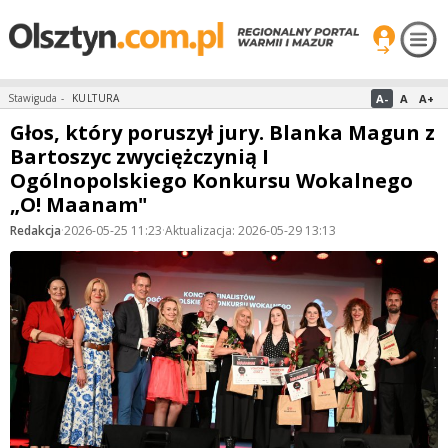
A-
A
A+
Stawiguda
-
KULTURA
Głos, który poruszył jury. Blanka Magun z
Bartoszyc zwyciężczynią I
Ogólnopolskiego Konkursu Wokalnego
„O! Maanam"
Redakcja
·
2026-05-25 11:23
·
Aktualizacja: 2026-05-29 13:13