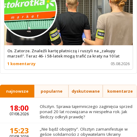
Os. Zatorze. Znaleźli kartę płatniczą i ruszyli na „zakupy
marzeń”. Teraz 46- i 58-latek mogą trafić za kraty na 10 lat
1 komentarzy
05.08.2026
najnowsze
popularne
dyskutowane
komentarze
18:00
Olsztyn. Sprawa tajemniczego zaginięcia sprzed
ponad 20 lat rozwiązana w niespełna rok. Jak
07/08.2026
śledczy odkryli prawdę?
15:23
„Nie bądź obojętny”. Olsztyn zamanifestuje w
geście solidarności z obywatelami Ukrainy
07/08.2026