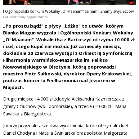
I Ogólnopolski Konkurs Wokalny „O! Maanam” za nami! Znamy zwycięzców
Fot. Materiały organizatora
„Po prostu bądź" z płyty „Łóżko" to utwór, którym
Blanka Magun wygrała I Ogólnopolski Konkurs Wokalny
„O! Maanam". Wokalistka z Bartoszyc otrzyma 10 000 zł
i coś, czego kupić nie można. Już za niecały miesiąc,
dokładnie 20 czerwca wystąpi z Orkiestrą Symfoniczną
Filharmonia Warmińsko-Mazurska im. Feliksa
Nowowiejskiego w Olsztynie, którą poprowadzi
maestro Piotr Sułkowski, dyrektor Opery Krakowskiej,
podczas koncertu Feelharmonia nad Jeziorem w
Majdach.
Drugie miejsce i 4 000 zł zdobyła Aleksandra Kazmierczak z
gminy Człuchów (woj. pomorskie), a trzecie i 2 000 zł - Maria
Sawicka z Białegostoku.
Jurorzy przyznali także dwa wyróżnienia, które otrzymali: duet
Daniel Chodyna i Natalia Świniarska oraz solistka Małgorzata