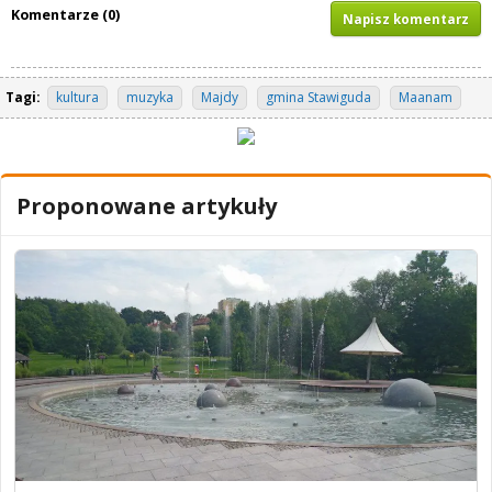
Komentarze (0)
Napisz komentarz
Tagi:
kultura
muzyka
Majdy
gmina Stawiguda
Maanam
Proponowane artykuły