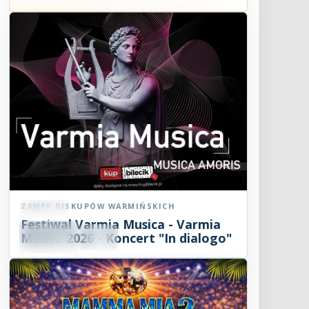
ZAMEK BISKUPÓW WARMIŃSKICH
Koncert
Festiwal Varmia Musica - Varmia
08
SIE
Musica 2026 - Koncert "In dialogo"
19:00
2026