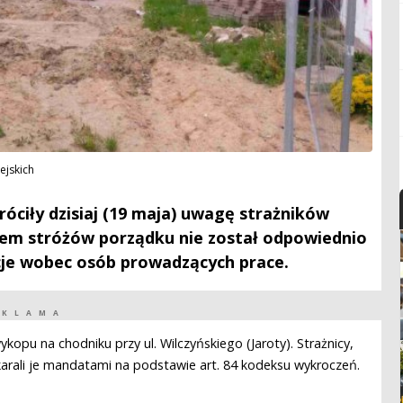
ejskich
óciły dzisiaj (19 maja) uwagę strażników
niem stróżów porządku nie został odpowiednio
je wobec osób prowadzących prace.
EKLAMA
kopu na chodniku przy ul. Wilczyńskiego (Jaroty). Strażnicy,
karali je mandatami na podstawie art. 84 kodeksu wykroczeń.