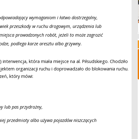
odpowiadający wymaganiom i łatwo dostrzegalny,
olwiek przeszkody w ruchu drogowym, urządzenia lub
miejsca prowadzonych robót, jeżeli to może zagrozić
odze, podlega karze aresztu albo grzywny.
nterwencja, która miała miejsce na al. Piłsudskiego. Chodziło
ektem organizacji ruchu i doprowadzało do blokowania ruchu.
czeń, który mówi:
y lub pas przydrożny,
 niej przedmioty albo używa pojazdów niszczących