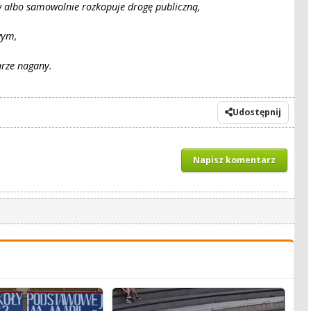
 albo samowolnie rozkopuje drogę publiczną,
wym,
arze nagany.
Udostępnij
Napisz komentarz