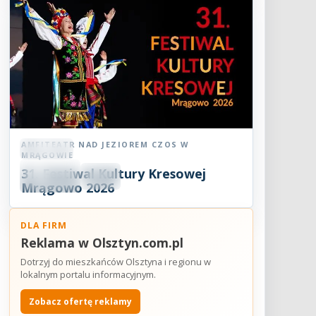
AMFITEATR NAD JEZIOREM CZOS W
Festiwal
MRĄGOWIE
08
31. Festiwal Kultury Kresowej
SIE
18:30
2026
Mrągowo 2026
DLA FIRM
Reklama w Olsztyn.com.pl
Dotrzyj do mieszkańców Olsztyna i regionu w
lokalnym portalu informacyjnym.
Zobacz ofertę reklamy