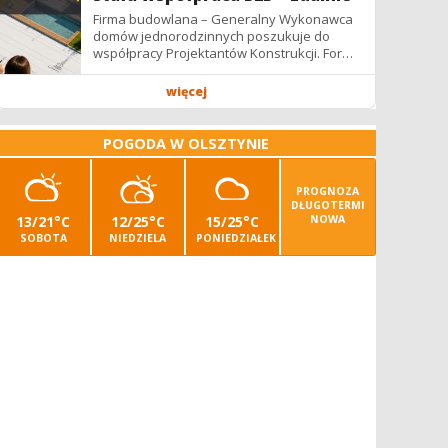
Firma budowlana – Generalny Wykonawca
domów jednorodzinnych poszukuje do
współpracy Projektantów Konstrukcji. Forma
współpracy: B2B / podwykonawstwo –
zdalnie. Wynagrodzenie: ✔ Stawki...
więcej
POGODA W OLSZTYNIE
PROGNOZA
DŁUGOTERMI
13/21°C
12/25°C
15/25°C
NOWA
SOBOTA
NIEDZIELA
PONIEDZIAŁEK