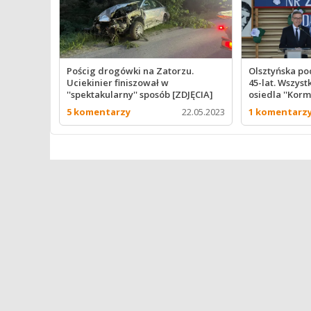
Pościg drogówki na Zatorzu.
Olsztyńska p
Uciekinier finiszował w
45-lat. Wszyst
''spektakularny'' sposób [ZDJĘCIA]
osiedla ''Korm
5 komentarzy
22.05.2023
1 komentarz