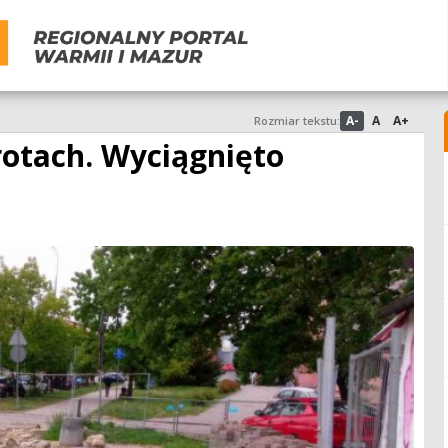
A-
A
A+
Rozmiar tekstu:
rotach. Wyciągnięto