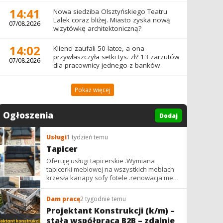
14:41
Nowa siedziba Olsztyńskiego Teatru
Lalek coraz bliżej. Miasto zyska nową
07/08.2026
wizytówkę architektoniczną?
14:02
Klienci zaufali 50-latce, a ona
przywłaszczyła setki tys. zł? 13 zarzutów
07/08.2026
dla pracownicy jednego z banków
Pokaż więcej
Ogłoszenia
Dodaj
Usługi
1 tydzień temu
Tapicer
Oferuję usługi tapicerskie .Wymiana
tapicerki meblowej na wszystkich meblach
krzesła kanapy sofy fotele .renowacja mebli
vintage,PRL. glamur
Dam pracę
2 tygodnie temu
Projektant Konstrukcji (k/m) –
stała współpraca B2B – zdalnie