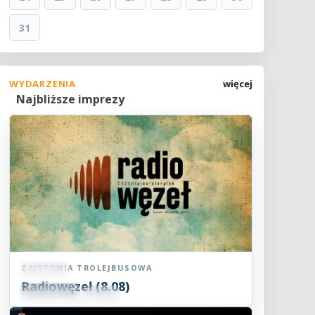
31
WYDARZENIA
więcej
Najbliższe imprezy
ZAJEZDNIA TROLEJBUSOWA
Koncert
Radiowęzeł (8.08)
08
SIE
15:00
2026