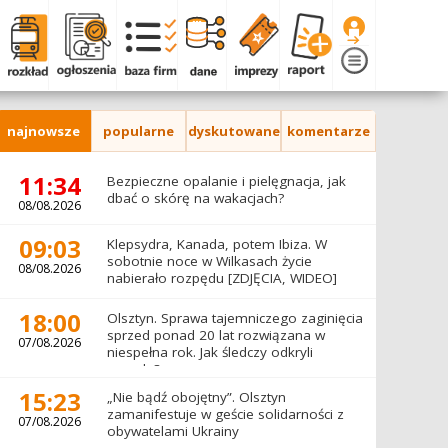
najnowsze
popularne
dyskutowane
komentarze
11:34
Bezpieczne opalanie i pielęgnacja, jak
dbać o skórę na wakacjach?
08/08.2026
09:03
Klepsydra, Kanada, potem Ibiza. W
sobotnie noce w Wilkasach życie
08/08.2026
nabierało rozpędu [ZDJĘCIA, WIDEO]
18:00
Olsztyn. Sprawa tajemniczego zaginięcia
sprzed ponad 20 lat rozwiązana w
07/08.2026
niespełna rok. Jak śledczy odkryli
prawdę?
15:23
„Nie bądź obojętny”. Olsztyn
zamanifestuje w geście solidarności z
07/08.2026
obywatelami Ukrainy