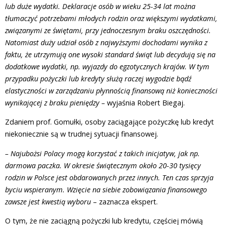
lub duże wydatki. Deklaracje osób w wieku 25-34 lat można
tłumaczyć potrzebami młodych rodzin oraz większymi wydatkami,
związanymi ze świętami, przy jednoczesnym braku oszczędności.
Natomiast duży udział osób z najwyższymi dochodami wynika z
faktu, że utrzymują one wysoki standard świąt lub decydują się na
dodatkowe wydatki, np. wyjazdy do egzotycznych krajów. W tym
przypadku pożyczki lub kredyty służą raczej wygodzie bądź
elastyczności w zarządzaniu płynnością finansową niż konieczności
wynikającej z braku pieniędzy –
wyjaśnia Robert Biegaj.
Zdaniem prof. Gomułki, osoby zaciągające pożyczkę lub kredyt
niekoniecznie są w trudnej sytuacji finansowej.
– Najubożsi Polacy mogą korzystać z takich inicjatyw, jak np.
darmowa paczka. W okresie świątecznym około 20-30 tysięcy
rodzin w Polsce jest obdarowanych przez innych. Ten czas sprzyja
byciu wspieranym. Wzięcie na siebie zobowiązania finansowego
zawsze jest kwestią wyboru
– zaznacza ekspert.
O tym, że nie zaciągną pożyczki lub kredytu, częściej mówią