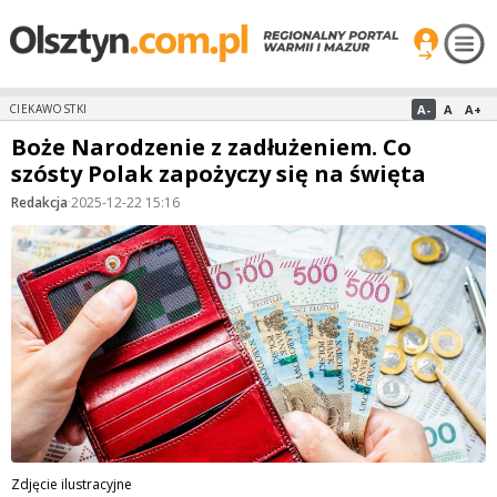
A-
A
A+
CIEKAWOSTKI
Boże Narodzenie z zadłużeniem. Co
szósty Polak zapożyczy się na święta
Redakcja
·
2025-12-22 15:16
Zdjęcie ilustracyjne