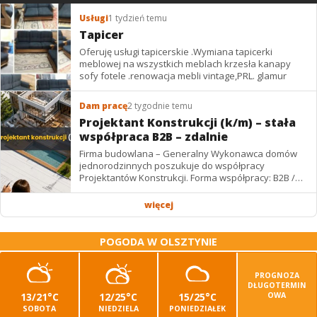
Usługi
1 tydzień temu
Tapicer
Oferuję usługi tapicerskie .Wymiana tapicerki
meblowej na wszystkich meblach krzesła kanapy
sofy fotele .renowacja mebli vintage,PRL. glamur
Dam pracę
2 tygodnie temu
Projektant Konstrukcji (k/m) – stała
współpraca B2B – zdalnie
Firma budowlana – Generalny Wykonawca domów
jednorodzinnych poszukuje do współpracy
Projektantów Konstrukcji. Forma współpracy: B2B /
podwykonawstwo – zdalnie. Wynagrodzenie: ✔
Stawki...
więcej
POGODA W OLSZTYNIE
PROGNOZA
DŁUGOTERMIN
13/21°C
12/25°C
15/25°C
OWA
SOBOTA
NIEDZIELA
PONIEDZIAŁEK