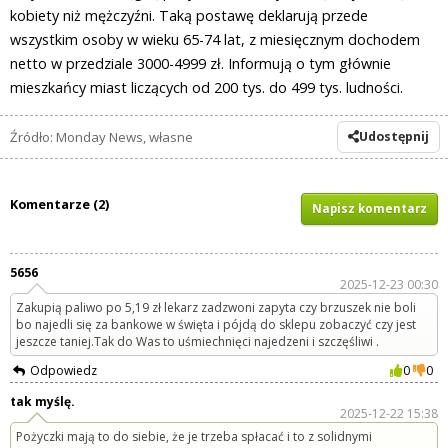
kobiety niż mężczyźni. Taką postawę deklarują przede
wszystkim osoby w wieku 65-74 lat, z miesięcznym dochodem
netto w przedziale 3000-4999 zł. Informują o tym głównie
mieszkańcy miast liczących od 200 tys. do 499 tys. ludności.
Źródło: Monday News, własne
Udostępnij
Komentarze (2)
Napisz komentarz
5656
2025-12-23 00:30
Zakupią paliwo po 5,19 zł lekarz zadzwoni zapyta czy brzuszek nie boli
bo najedli się za bankowe w święta i pójdą do sklepu zobaczyć czy jest
jeszcze taniej.Tak do Was to uśmiechnięci najedzeni i szczęśliwi .
Odpowiedz
0
0
tak myślę.
2025-12-22 15:38
Pożyczki mają to do siebie, że je trzeba spłacać i to z solidnymi