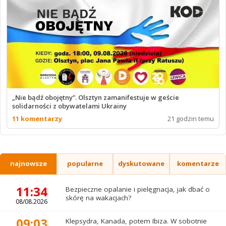
„Nie bądź obojętny”. Olsztyn zamanifestuje w geście
solidarności z obywatelami Ukrainy
11 komentarzy
21 godzin temu
najnowsze
popularne
dyskutowane
komentarze
11:34
Bezpieczne opalanie i pielęgnacja, jak dbać o
skórę na wakacjach?
08/08.2026
09:03
Klepsydra, Kanada, potem Ibiza. W sobotnie