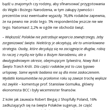
bądź u znajomych czy rodziny, aby sfinansować przygotowania
do Wigilii i Bożego Narodzenia, w tym zakupy żywności i
prezentów oraz ewentualne wyjazdy. 76,8% rodaków zapewnia,
że na pewno nie zrobi tego. 5% respondentów jeszcze nie wie
tego. Natomiast 2,2% w ogóle nie obchodzi świąt.
– Większość Polaków nie potrzebuje wsparcia zewnętrznego, żeby
zorganizować święta. Niektórzy je akceptują, ale to umiarkowana
strategia. Osoby, które decydują się na zaciągnięcie długów, robią
to raczej z myślą nie tylko o Bożym Narodzeniu, ale o
dwutygodniowym okresie, obejmującym Sylwestra, Nowy Rok i
Święto Trzech Króli. Dla części rodaków jest to czas typowo
urlopowy. Same wyniki badania nie są dla mnie zaskoczeniem.
Wydatki konsumentów na przełomie roku są zawsze trochę większe
niż zwykle
– komentuje prof. Stanisław Gomułka, główny
ekonomista BCC i były wiceminister finansów.
Z kolei jak zauważa Robert Biegaj z Shopfully Poland, 16%
zadłużających się na święta Polaków sugeruje, że część