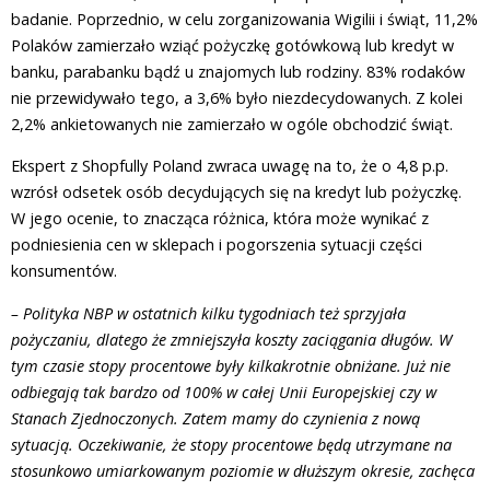
badanie. Poprzednio, w celu zorganizowania Wigilii i świąt, 11,2%
Polaków zamierzało wziąć pożyczkę gotówkową lub kredyt w
banku, parabanku bądź u znajomych lub rodziny. 83% rodaków
nie przewidywało tego, a 3,6% było niezdecydowanych. Z kolei
2,2% ankietowanych nie zamierzało w ogóle obchodzić świąt.
Ekspert z Shopfully Poland zwraca uwagę na to, że o 4,8 p.p.
wzrósł odsetek osób decydujących się na kredyt lub pożyczkę.
W jego ocenie, to znacząca różnica, która może wynikać z
podniesienia cen w sklepach i pogorszenia sytuacji części
konsumentów.
– Polityka NBP w ostatnich kilku tygodniach też sprzyjała
pożyczaniu, dlatego że zmniejszyła koszty zaciągania długów. W
tym czasie stopy procentowe były kilkakrotnie obniżane. Już nie
odbiegają tak bardzo od 100% w całej Unii Europejskiej czy w
Stanach Zjednoczonych. Zatem mamy do czynienia z nową
sytuacją. Oczekiwanie, że stopy procentowe będą utrzymane na
stosunkowo umiarkowanym poziomie w dłuższym okresie, zachęca