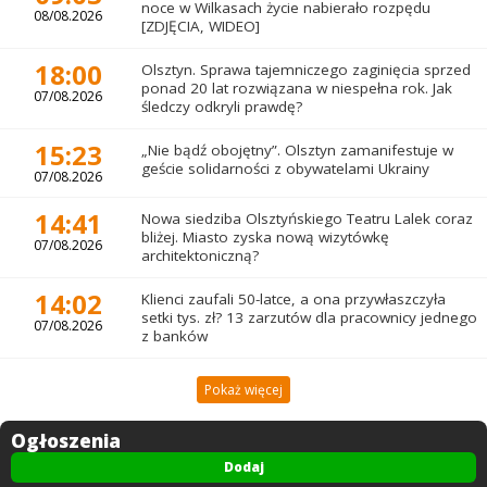
noce w Wilkasach życie nabierało rozpędu
08/08.2026
[ZDJĘCIA, WIDEO]
18:00
Olsztyn. Sprawa tajemniczego zaginięcia sprzed
ponad 20 lat rozwiązana w niespełna rok. Jak
07/08.2026
śledczy odkryli prawdę?
15:23
„Nie bądź obojętny”. Olsztyn zamanifestuje w
geście solidarności z obywatelami Ukrainy
07/08.2026
14:41
Nowa siedziba Olsztyńskiego Teatru Lalek coraz
bliżej. Miasto zyska nową wizytówkę
07/08.2026
architektoniczną?
14:02
Klienci zaufali 50-latce, a ona przywłaszczyła
setki tys. zł? 13 zarzutów dla pracownicy jednego
07/08.2026
z banków
Pokaż więcej
Ogłoszenia
Dodaj