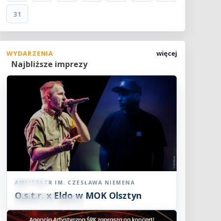
31
WYDARZENIA
więcej
Najbliższe imprezy
AMFITEATR IM. CZESŁAWA NIEMENA
Koncert
O.s.t.r. x Eldo w MOK Olsztyn
07
SIE
19:00
2026