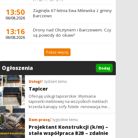
[AKTUALIZACJA]
13:50
Zaginęła 67-letnia Ewa Milewska z gminy
Barczewo
06/08.2026
13:16
Drony nad Olsztynem i Barczewem. Czy
są powody do obaw?
06/08.2026
Pokaż więcej
Ogłoszenia
Dodaj
Usługi
1 tydzień temu
Tapicer
Oferuję usługi tapicerskie .Wymiana
tapicerki meblowej na wszystkich meblach
krzesła kanapy sofy fotele .renowacja mebli
vintage,PRL. glamur
Dam pracę
2 tygodnie temu
Projektant Konstrukcji (k/m) –
stała współpraca B2B – zdalnie