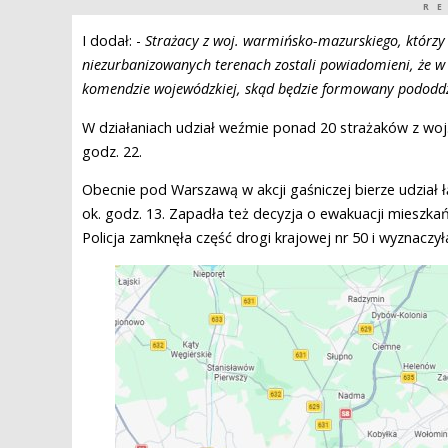
R
I dodał: -
Strażacy z woj. warmińsko-mazurskiego, którzy 
niezurbanizowanych terenach zostali powiadomieni, że w
komendzie wojewódzkiej, skąd będzie formowany pododdzi
W działaniach udział weźmie ponad 20 strażaków z woj
godz. 22.
Obecnie pod Warszawą w akcji gaśniczej bierze udział 
ok. godz. 13. Zapadła też decyzja o ewakuacji mieszka
Policja zamknęła część drogi krajowej nr 50 i wyznaczył