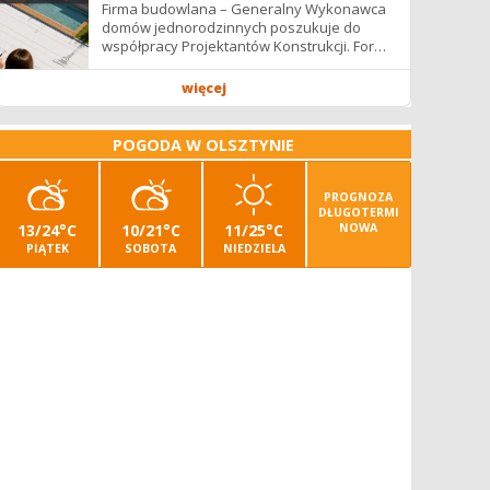
Firma budowlana – Generalny Wykonawca
domów jednorodzinnych poszukuje do
współpracy Projektantów Konstrukcji. Forma
współpracy: B2B / podwykonawstwo –
zdalnie. Wynagrodzenie: ✔ Stawki...
więcej
POGODA W OLSZTYNIE
PROGNOZA
DŁUGOTERMI
13/24°C
10/21°C
11/25°C
NOWA
PIĄTEK
SOBOTA
NIEDZIELA