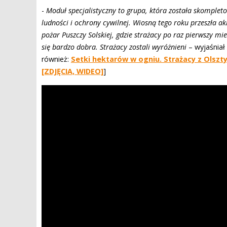
-
Moduł specjalistyczny to grupa, która została skomple
ludności i ochrony cywilnej. Wiosną tego roku przeszła a
pożar Puszczy Solskiej, gdzie strażacy po raz pierwszy m
się bardzo dobra. Strażacy zostali wyróżnieni
– wyjaśniał
również:
Setki hektarów w ogniu. Strażacy z Olszty
[ZDJĘCIA, WIDEO]
]