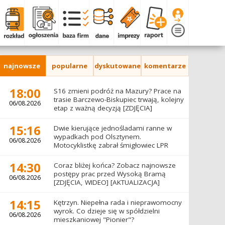
najnowsze
popularne
dyskutowane
komentarze
18:00
S16 zmieni podróż na Mazury? Prace na
trasie Barczewo-Biskupiec trwają, kolejny
06/08.2026
etap z ważną decyzją [ZDJĘCIA]
15:16
Dwie kierujące jednośladami ranne w
wypadkach pod Olsztynem.
06/08.2026
Motocyklistkę zabrał śmigłowiec LPR
14:30
Coraz bliżej końca? Zobacz najnowsze
postępy prac przed Wysoką Bramą
06/08.2026
[ZDJĘCIA, WIDEO] [AKTUALIZACJA]
14:15
Kętrzyn. Niepełna rada i nieprawomocny
wyrok. Co dzieje się w spółdzielni
06/08.2026
mieszkaniowej "Pionier"?