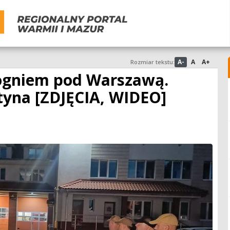
A-
A
A+
Rozmiar tekstu:
 ogniem pod Warszawą.
tyna [ZDJĘCIA, WIDEO]