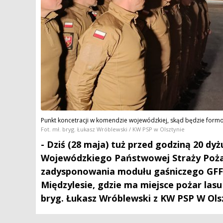
Punkt koncetracji w komendzie wojewódzkiej, skąd będzie form
Fot. mł. bryg. Łukasz Wróblewski / KW PSP w Olsztynie
- Dziś (28 maja) tuż przed godziną 20 
Wojewódzkiego Państwowej Straży Pożar
zadysponowania modułu gaśniczego GFF
Międzylesie, gdzie ma miejsce pożar lasu
bryg. Łukasz Wróblewski z KW PSP W Ols