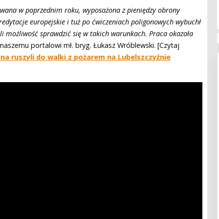
towana w poprzednim roku, wyposażona z pieniędzy obrony
kredytacje europejskie i tuż po ćwiczeniach poligonowych wybuchł
ieli możliwość sprawdzić się w takich warunkach. Praca okazała
 naszemu portalowi mł. bryg. Łukasz Wróblewski. [Czytaj
na ruszyli do walki z pożarem na Lubelszczyźnie