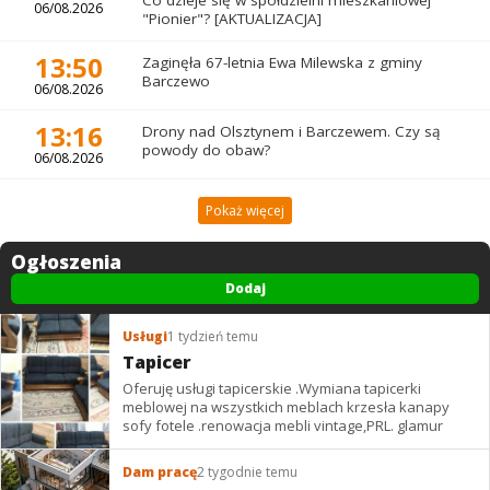
06/08.2026
"Pionier"? [AKTUALIZACJA]
13:50
Zaginęła 67-letnia Ewa Milewska z gminy
Barczewo
06/08.2026
13:16
Drony nad Olsztynem i Barczewem. Czy są
powody do obaw?
06/08.2026
Pokaż więcej
Ogłoszenia
Dodaj
Usługi
1 tydzień temu
Tapicer
Oferuję usługi tapicerskie .Wymiana tapicerki
meblowej na wszystkich meblach krzesła kanapy
sofy fotele .renowacja mebli vintage,PRL. glamur
Dam pracę
2 tygodnie temu