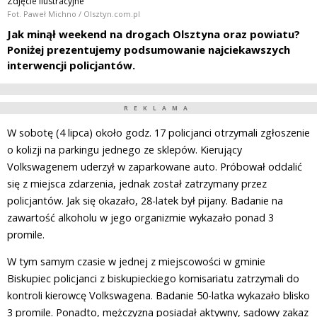
Zdjęcie ilustracyjne
Fot. Paweł Michno / Olsztyn.com.pl
Jak minął weekend na drogach Olsztyna oraz powiatu?
Poniżej prezentujemy podsumowanie najciekawszych
interwencji policjantów.
REKLAMA
W sobotę (4 lipca) około godz. 17 policjanci otrzymali zgłoszenie
o kolizji na parkingu jednego ze sklepów. Kierujący
Volkswagenem uderzył w zaparkowane auto. Próbował oddalić
się z miejsca zdarzenia, jednak został zatrzymany przez
policjantów. Jak się okazało, 28-latek był pijany. Badanie na
zawartość alkoholu w jego organizmie wykazało ponad 3
promile.
W tym samym czasie w jednej z miejscowości w gminie
Biskupiec policjanci z biskupieckiego komisariatu zatrzymali do
kontroli kierowcę Volkswagena. Badanie 50-latka wykazało blisko
3 promile. Ponadto, mężczyzna posiadał aktywny, sądowy zakaz