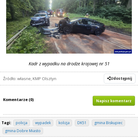
Kadr z wypadku na drodze krajowej nr 51
Źródło: własne, KMP Olsztyn
Udostępnij
Komentarze (0)
Napisz komentarz
Tagi:
policja
wypadek
kolizja
DK51
gmina Biskupiec
gmina Dobre Miasto