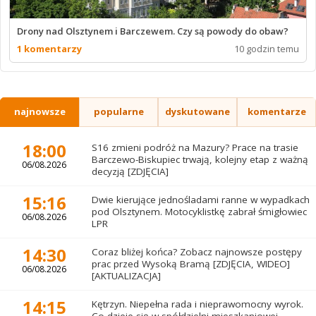
Drony nad Olsztynem i Barczewem. Czy są powody do obaw?
1 komentarzy
10 godzin temu
najnowsze
popularne
dyskutowane
komentarze
18:00
S16 zmieni podróż na Mazury? Prace na trasie
Barczewo-Biskupiec trwają, kolejny etap z ważną
06/08.2026
decyzją [ZDJĘCIA]
15:16
Dwie kierujące jednośladami ranne w wypadkach
pod Olsztynem. Motocyklistkę zabrał śmigłowiec
06/08.2026
LPR
14:30
Coraz bliżej końca? Zobacz najnowsze postępy
prac przed Wysoką Bramą [ZDJĘCIA, WIDEO]
06/08.2026
[AKTUALIZACJA]
14:15
Kętrzyn. Niepełna rada i nieprawomocny wyrok.
Co dzieje się w spółdzielni mieszkaniowej