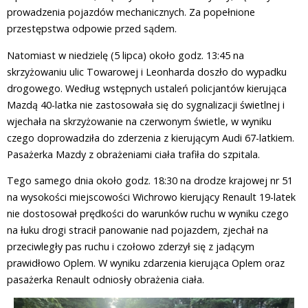
prowadzenia pojazdów mechanicznych. Za popełnione
przestępstwa odpowie przed sądem.
Natomiast w niedzielę (5 lipca) około godz. 13:45 na
skrzyżowaniu ulic Towarowej i Leonharda doszło do wypadku
drogowego. Według wstępnych ustaleń policjantów kierująca
Mazdą 40-latka nie zastosowała się do sygnalizacji świetlnej i
wjechała na skrzyżowanie na czerwonym świetle, w wyniku
czego doprowadziła do zderzenia z kierującym Audi 67-latkiem.
Pasażerka Mazdy z obrażeniami ciała trafiła do szpitala.
Tego samego dnia około godz. 18:30 na drodze krajowej nr 51
na wysokości miejscowości Wichrowo kierujący Renault 19-latek
nie dostosował prędkości do warunków ruchu w wyniku czego
na łuku drogi stracił panowanie nad pojazdem, zjechał na
przeciwległy pas ruchu i czołowo zderzył się z jadącym
prawidłowo Oplem. W wyniku zdarzenia kierująca Oplem oraz
pasażerka Renault odniosły obrażenia ciała.