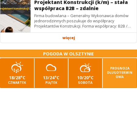
Projektant Konstrukcji (k/m) – stała
współpraca B2B – zdalnie
Firma budowlana – Generalny Wykonawca domów
jednorodzinnych poszukuje do współpracy
Projektantów Konstrukcji. Forma współpracy: B2B /
podwykonawstwo – zdalnie. Wynagrodzenie: ✔
Stawki...
więcej
POGODA W OLSZTYNIE
PROGNOZA
DŁUGOTERMIN
18/28°C
13/24°C
10/20°C
OWA
CZWARTEK
PIĄTEK
SOBOTA