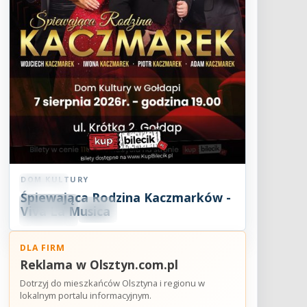
DOM KULTURY
Koncert
Śpiewająca Rodzina Kaczmarków -
07
SIE
Viva La Musica
19:00
2026
DLA FIRM
Reklama w Olsztyn.com.pl
Dotrzyj do mieszkańców Olsztyna i regionu w
lokalnym portalu informacyjnym.