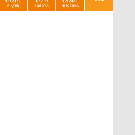
13/23°C
10/21°C
12/24°C
NOWA
PIĄTEK
SOBOTA
NIEDZIELA