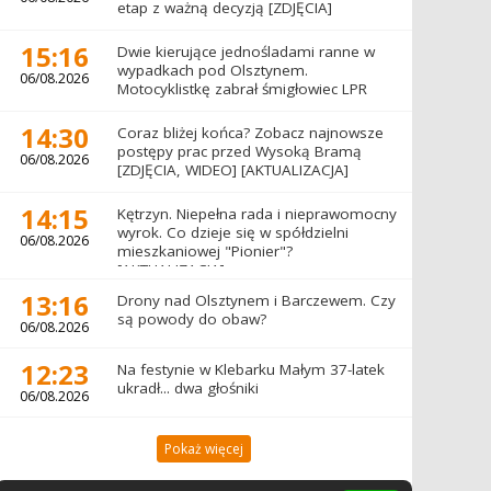
etap z ważną decyzją [ZDJĘCIA]
15:16
Dwie kierujące jednośladami ranne w
wypadkach pod Olsztynem.
06/08.2026
Motocyklistkę zabrał śmigłowiec LPR
14:30
Coraz bliżej końca? Zobacz najnowsze
postępy prac przed Wysoką Bramą
06/08.2026
[ZDJĘCIA, WIDEO] [AKTUALIZACJA]
14:15
Kętrzyn. Niepełna rada i nieprawomocny
wyrok. Co dzieje się w spółdzielni
06/08.2026
mieszkaniowej "Pionier"?
[AKTUALIZACJA]
13:16
Drony nad Olsztynem i Barczewem. Czy
są powody do obaw?
06/08.2026
12:23
Na festynie w Klebarku Małym 37-latek
ukradł... dwa głośniki
06/08.2026
Pokaż więcej