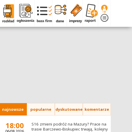
najnowsze
popularne
dyskutowane
komentarze
18:00
S16 zmieni podróż na Mazury? Prace na
trasie Barczewo-Biskupiec trwają, kolejny
06/08.2026