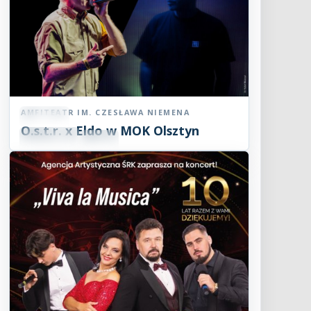
AMFITEATR IM. CZESŁAWA NIEMENA
Koncert
O.s.t.r. x Eldo w MOK Olsztyn
07
SIE
19:00
2026