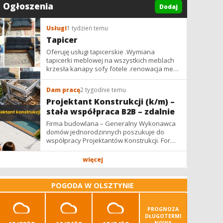
Ogłoszenia
Dodaj
Usługi
1 tydzień temu
Tapicer
Oferuję usługi tapicerskie .Wymiana
tapicerki meblowej na wszystkich meblach
krzesła kanapy sofy fotele .renowacja mebli
vintage,PRL. glamur
Dam pracę
2 tygodnie temu
Projektant Konstrukcji (k/m) –
stała współpraca B2B – zdalnie
Firma budowlana – Generalny Wykonawca
domów jednorodzinnych poszukuje do
współpracy Projektantów Konstrukcji. Forma
współpracy: B2B / podwykonawstwo –
zdalnie. Wynagrodzenie: ✔ Stawki...
więcej
POGODA W OLSZTYNIE
PROGNOZA
DŁUGOTERMI