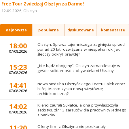
Free Tour Zwiedzaj Olsztyn za Darmo!
12.09.2026, Olsztyn
najnowsze
popularne
dyskutowane
komentarze
18:00
Olsztyn. Sprawa tajemniczego zaginięcia sprzed
ponad 20 lat rozwiązana w niespełna rok. Jak
07/08.2026
śledczy odkryli prawdę?
15:23
„Nie bądź obojętny”. Olsztyn zamanifestuje w
geście solidarności z obywatelami Ukrainy
07/08.2026
14:41
Nowa siedziba Olsztyńskiego Teatru Lalek coraz
bliżej. Miasto zyska nową wizytówkę
07/08.2026
architektoniczną?
14:02
Klienci zaufali 50-latce, a ona przywłaszczyła
setki tys. zł? 13 zarzutów dla pracownicy jednego
07/08.2026
z banków
11:20
Oferty firm z Olsztyna nie przekonały