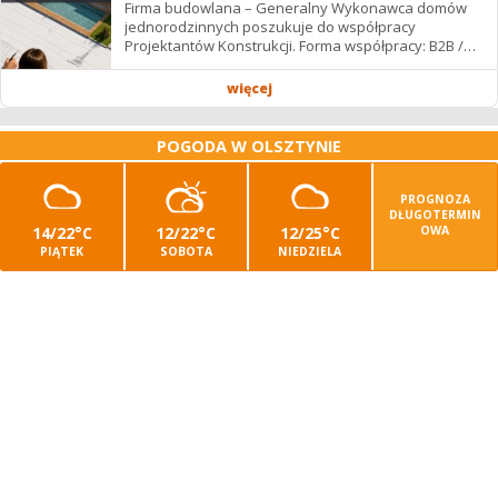
Firma budowlana – Generalny Wykonawca domów
jednorodzinnych poszukuje do współpracy
Projektantów Konstrukcji. Forma współpracy: B2B /
podwykonawstwo – zdalnie. Wynagrodzenie: ✔
Stawki...
więcej
POGODA W OLSZTYNIE
PROGNOZA
DŁUGOTERMIN
14/22°C
12/22°C
12/25°C
OWA
PIĄTEK
SOBOTA
NIEDZIELA