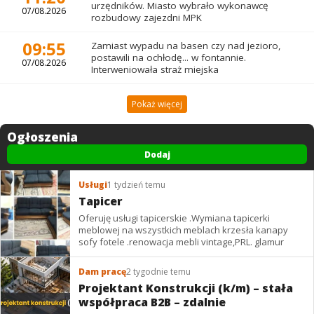
urzędników. Miasto wybrało wykonawcę
07/08.2026
rozbudowy zajezdni MPK
09:55
Zamiast wypadu na basen czy nad jezioro,
postawili na ochłodę... w fontannie.
07/08.2026
Interweniowała straż miejska
Pokaż więcej
Ogłoszenia
Dodaj
Usługi
1 tydzień temu
Tapicer
Oferuję usługi tapicerskie .Wymiana tapicerki
meblowej na wszystkich meblach krzesła kanapy
sofy fotele .renowacja mebli vintage,PRL. glamur
Dam pracę
2 tygodnie temu
Projektant Konstrukcji (k/m) – stała
współpraca B2B – zdalnie