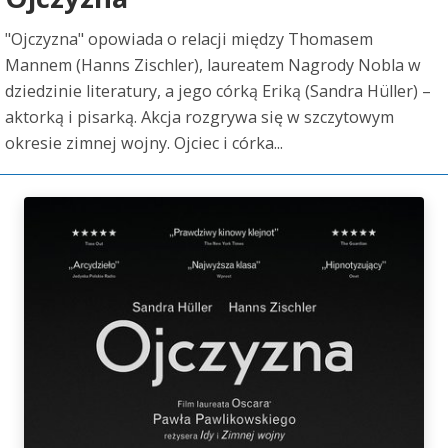
"Ojczyzna" opowiada o relacji między Thomasem
Mannem (Hanns Zischler), laureatem Nagrody Nobla w
dziedzinie literatury, a jego córką Eriką (Sandra Hüller) –
aktorką i pisarką. Akcja rozgrywa się w szczytowym
okresie zimnej wojny. Ojciec i córka...