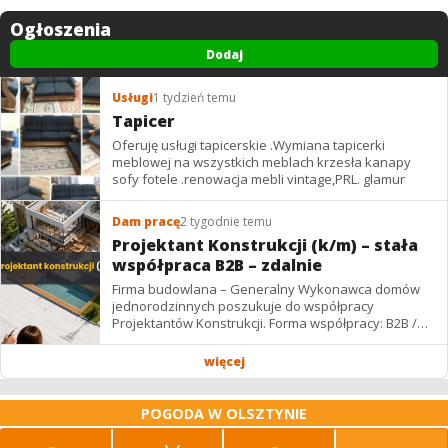
Ogłoszenia
Dodaj
Usługi
1 tydzień temu
Tapicer
Oferuję usługi tapicerskie .Wymiana tapicerki
meblowej na wszystkich meblach krzesła kanapy
sofy fotele .renowacja mebli vintage,PRL. glamur
Dam pracę
2 tygodnie temu
Projektant Konstrukcji (k/m) – stała
współpraca B2B – zdalnie
Firma budowlana – Generalny Wykonawca domów
jednorodzinnych poszukuje do współpracy
Projektantów Konstrukcji. Forma współpracy: B2B /
podwykonawstwo – zdalnie. Wynagrodzenie: ✔
Stawki...
więcej
POGODA W OLSZTYNIE