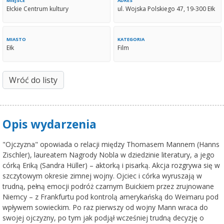
MIEJSCE
ADRES
Ełckie Centrum kultury
ul. Wojska Polskiego 47, 19-300 Ełk
MIASTO
KATEGORIA
Ełk
Film
Wróć do listy
Opis wydarzenia
"Ojczyzna" opowiada o relacji między Thomasem Mannem (Hanns
Zischler), laureatem Nagrody Nobla w dziedzinie literatury, a jego
córką Eriką (Sandra Hüller) – aktorką i pisarką. Akcja rozgrywa się w
szczytowym okresie zimnej wojny. Ojciec i córka wyruszają w
trudną, pełną emocji podróż czarnym Buickiem przez zrujnowane
Niemcy – z Frankfurtu pod kontrolą amerykańską do Weimaru pod
wpływem sowieckim. Po raz pierwszy od wojny Mann wraca do
swojej ojczyzny, po tym jak podjął wcześniej trudną decyzję o