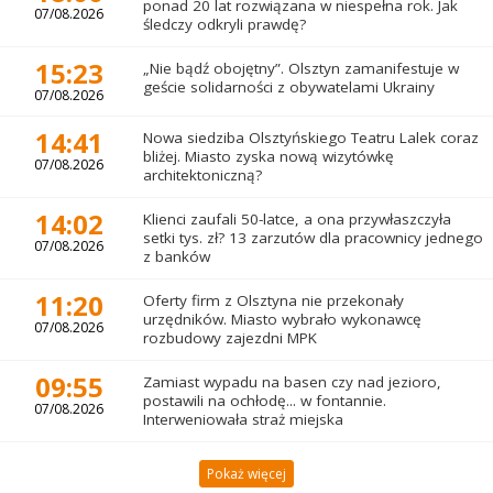
ponad 20 lat rozwiązana w niespełna rok. Jak
07/08.2026
śledczy odkryli prawdę?
15:23
„Nie bądź obojętny”. Olsztyn zamanifestuje w
geście solidarności z obywatelami Ukrainy
07/08.2026
14:41
Nowa siedziba Olsztyńskiego Teatru Lalek coraz
bliżej. Miasto zyska nową wizytówkę
07/08.2026
architektoniczną?
14:02
Klienci zaufali 50-latce, a ona przywłaszczyła
setki tys. zł? 13 zarzutów dla pracownicy jednego
07/08.2026
z banków
11:20
Oferty firm z Olsztyna nie przekonały
urzędników. Miasto wybrało wykonawcę
07/08.2026
rozbudowy zajezdni MPK
09:55
Zamiast wypadu na basen czy nad jezioro,
postawili na ochłodę... w fontannie.
07/08.2026
Interweniowała straż miejska
Pokaż więcej