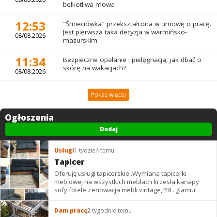
bełkotliwa mowa
12:53
"Śmieciówka" przekształcona w umowę o pracę.
Jest pierwsza taka decyzja w warmińsko-
08/08.2026
mazurskim
11:34
Bezpieczne opalanie i pielęgnacja, jak dbać o
skórę na wakacjach?
08/08.2026
Pokaż więcej
Ogłoszenia
Dodaj
Usługi
1 tydzień temu
Tapicer
Oferuję usługi tapicerskie .Wymiana tapicerki
meblowej na wszystkich meblach krzesła kanapy
sofy fotele .renowacja mebli vintage,PRL. glamur
Dam pracę
2 tygodnie temu