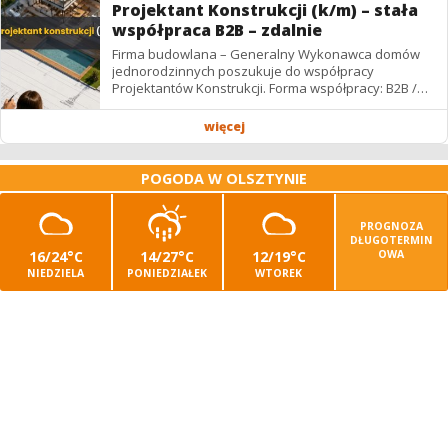
Projektant Konstrukcji (k/m) – stała
współpraca B2B – zdalnie
Firma budowlana – Generalny Wykonawca domów
jednorodzinnych poszukuje do współpracy
Projektantów Konstrukcji. Forma współpracy: B2B /
podwykonawstwo – zdalnie. Wynagrodzenie: ✔
Stawki...
więcej
POGODA W OLSZTYNIE
PROGNOZA
DŁUGOTERMIN
16/24°C
14/27°C
12/19°C
OWA
NIEDZIELA
PONIEDZIAŁEK
WTOREK