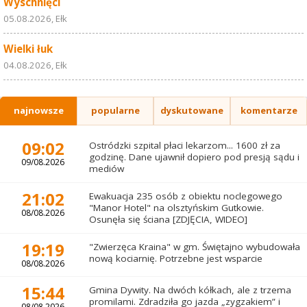
Wyschnięci
05.08.2026, Ełk
Wielki łuk
04.08.2026, Ełk
najnowsze
popularne
dyskutowane
komentarze
09:02
Ostródzki szpital płaci lekarzom... 1600 zł za
godzinę. Dane ujawnił dopiero pod presją sądu i
09/08.2026
mediów
21:02
Ewakuacja 235 osób z obiektu noclegowego
"Manor Hotel" na olsztyńskim Gutkowie.
08/08.2026
Osunęła się ściana [ZDJĘCIA, WIDEO]
19:19
"Zwierzęca Kraina" w gm. Świętajno wybudowała
nową kociarnię. Potrzebne jest wsparcie
08/08.2026
15:44
Gmina Dywity. Na dwóch kółkach, ale z trzema
promilami. Zdradziła go jazda „zygzakiem” i
08/08.2026