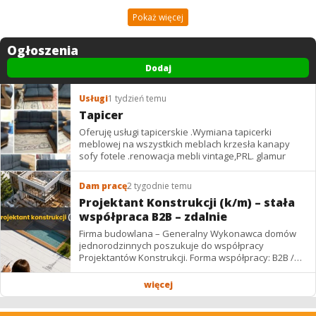
Pokaż więcej
Ogłoszenia
Dodaj
Usługi
1 tydzień temu
Tapicer
Oferuję usługi tapicerskie .Wymiana tapicerki
meblowej na wszystkich meblach krzesła kanapy
sofy fotele .renowacja mebli vintage,PRL. glamur
Dam pracę
2 tygodnie temu
Projektant Konstrukcji (k/m) – stała
współpraca B2B – zdalnie
Firma budowlana – Generalny Wykonawca domów
jednorodzinnych poszukuje do współpracy
Projektantów Konstrukcji. Forma współpracy: B2B /
podwykonawstwo – zdalnie. Wynagrodzenie: ✔
Stawki...
więcej