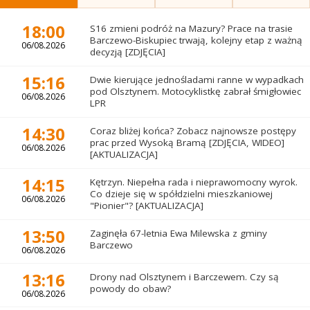
18:00
S16 zmieni podróż na Mazury? Prace na trasie
Barczewo-Biskupiec trwają, kolejny etap z ważną
06/08.2026
decyzją [ZDJĘCIA]
15:16
Dwie kierujące jednośladami ranne w wypadkach
pod Olsztynem. Motocyklistkę zabrał śmigłowiec
06/08.2026
LPR
14:30
Coraz bliżej końca? Zobacz najnowsze postępy
prac przed Wysoką Bramą [ZDJĘCIA, WIDEO]
06/08.2026
[AKTUALIZACJA]
14:15
Kętrzyn. Niepełna rada i nieprawomocny wyrok.
Co dzieje się w spółdzielni mieszkaniowej
06/08.2026
"Pionier"? [AKTUALIZACJA]
13:50
Zaginęła 67-letnia Ewa Milewska z gminy
Barczewo
06/08.2026
13:16
Drony nad Olsztynem i Barczewem. Czy są
powody do obaw?
06/08.2026