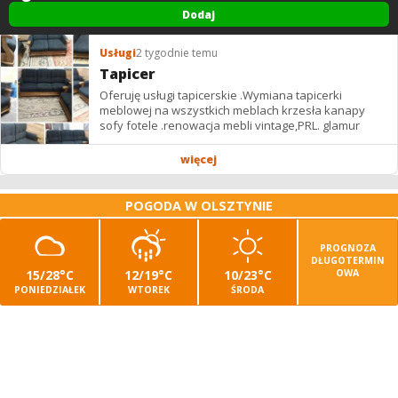
Dodaj
Usługi
2 tygodnie temu
Tapicer
Oferuję usługi tapicerskie .Wymiana tapicerki
meblowej na wszystkich meblach krzesła kanapy
sofy fotele .renowacja mebli vintage,PRL. glamur
więcej
POGODA W OLSZTYNIE
PROGNOZA
DŁUGOTERMIN
15/28°C
12/19°C
10/23°C
OWA
PONIEDZIAŁEK
WTOREK
ŚRODA