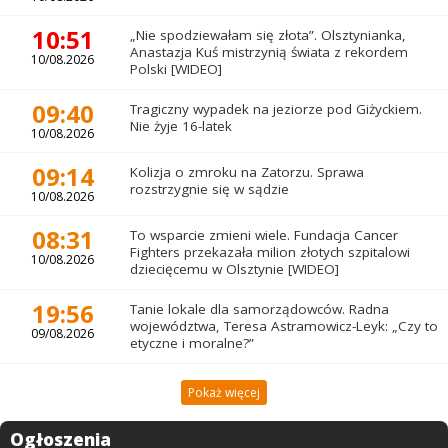
10:51
„Nie spodziewałam się złota”. Olsztynianka,
Anastazja Kuś mistrzynią świata z rekordem
10/08.2026
Polski [WIDEO]
09:40
Tragiczny wypadek na jeziorze pod Giżyckiem.
Nie żyje 16-latek
10/08.2026
09:14
Kolizja o zmroku na Zatorzu. Sprawa
rozstrzygnie się w sądzie
10/08.2026
08:31
To wsparcie zmieni wiele. Fundacja Cancer
Fighters przekazała milion złotych szpitalowi
10/08.2026
dziecięcemu w Olsztynie [WIDEO]
19:56
Tanie lokale dla samorządowców. Radna
województwa, Teresa Astramowicz-Leyk: „Czy to
09/08.2026
etyczne i moralne?”
Pokaż więcej
Ogłoszenia