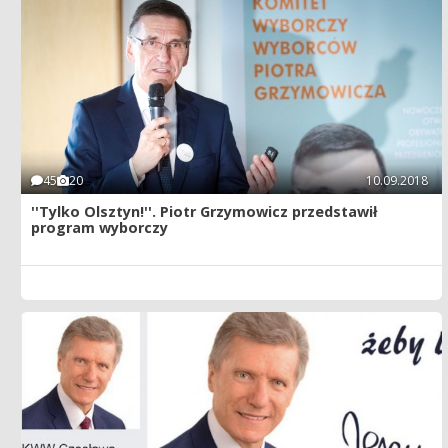
45
20
10.09.2018
''Tylko Olsztyn!''. Piotr Grzymowicz przedstawił
program wyborczy