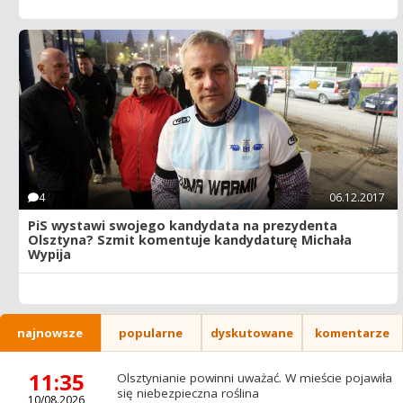
4
06.12.2017
PiS wystawi swojego kandydata na prezydenta
Olsztyna? Szmit komentuje kandydaturę Michała
Wypija
najnowsze
popularne
dyskutowane
komentarze
11:35
Olsztynianie powinni uważać. W mieście pojawiła
się niebezpieczna roślina
10/08.2026