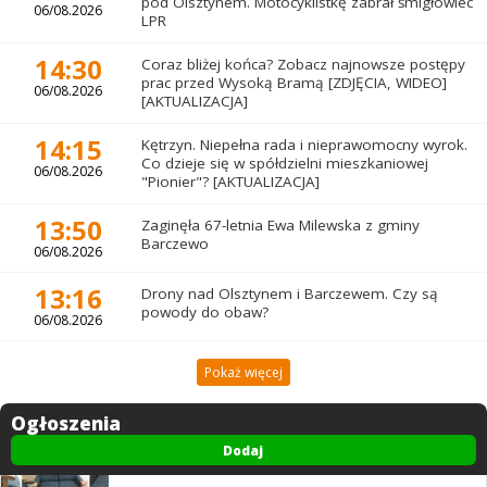
pod Olsztynem. Motocyklistkę zabrał śmigłowiec
06/08.2026
LPR
14:30
Coraz bliżej końca? Zobacz najnowsze postępy
prac przed Wysoką Bramą [ZDJĘCIA, WIDEO]
06/08.2026
[AKTUALIZACJA]
14:15
Kętrzyn. Niepełna rada i nieprawomocny wyrok.
Co dzieje się w spółdzielni mieszkaniowej
06/08.2026
"Pionier"? [AKTUALIZACJA]
13:50
Zaginęła 67-letnia Ewa Milewska z gminy
Barczewo
06/08.2026
13:16
Drony nad Olsztynem i Barczewem. Czy są
powody do obaw?
06/08.2026
Pokaż więcej
Ogłoszenia
Dodaj