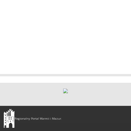
Olsztyn
-
Regionalny Portal Warmii i Mazur.
regionalny