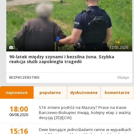
2
12.05.2026
90-latek między szynami i bezsilna żona. Szybka
reakcja służb zapobiegła tragedii
BEZPIECZEŃSTWO
Olsztyn
najnowsze
popularne
dyskutowane
komentarze
18:00
S16 zmieni podróż na Mazury? Prace na trasie
Barczewo-Biskupiec trwają, kolejny etap z ważną
06/08.2026
decyzją [ZDJĘCIA]
15:16
Dwie kierujące jednośladami ranne w wypadkach