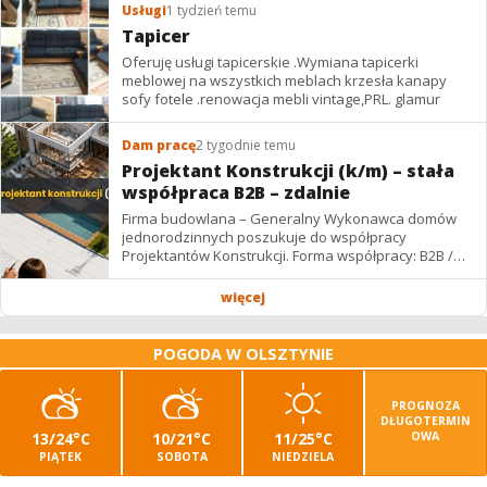
Usługi
1 tydzień temu
Tapicer
Oferuję usługi tapicerskie .Wymiana tapicerki
meblowej na wszystkich meblach krzesła kanapy
sofy fotele .renowacja mebli vintage,PRL. glamur
Dam pracę
2 tygodnie temu
Projektant Konstrukcji (k/m) – stała
współpraca B2B – zdalnie
Firma budowlana – Generalny Wykonawca domów
jednorodzinnych poszukuje do współpracy
Projektantów Konstrukcji. Forma współpracy: B2B /
podwykonawstwo – zdalnie. Wynagrodzenie: ✔
Stawki...
więcej
POGODA W OLSZTYNIE
PROGNOZA
DŁUGOTERMIN
13/24°C
10/21°C
11/25°C
OWA
PIĄTEK
SOBOTA
NIEDZIELA