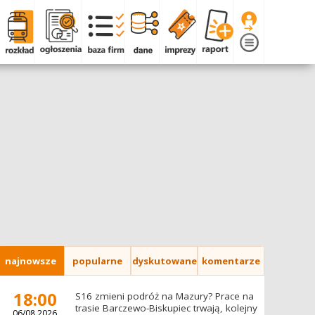
najnowsze
popularne
dyskutowane
komentarze
18:00
S16 zmieni podróż na Mazury? Prace na
trasie Barczewo-Biskupiec trwają, kolejny
06/08.2026