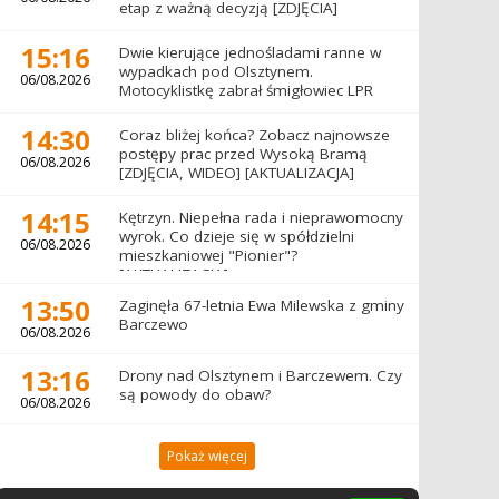
etap z ważną decyzją [ZDJĘCIA]
15:16
Dwie kierujące jednośladami ranne w
wypadkach pod Olsztynem.
06/08.2026
Motocyklistkę zabrał śmigłowiec LPR
14:30
Coraz bliżej końca? Zobacz najnowsze
postępy prac przed Wysoką Bramą
06/08.2026
[ZDJĘCIA, WIDEO] [AKTUALIZACJA]
14:15
Kętrzyn. Niepełna rada i nieprawomocny
wyrok. Co dzieje się w spółdzielni
06/08.2026
mieszkaniowej "Pionier"?
[AKTUALIZACJA]
13:50
Zaginęła 67-letnia Ewa Milewska z gminy
Barczewo
06/08.2026
13:16
Drony nad Olsztynem i Barczewem. Czy
są powody do obaw?
06/08.2026
Pokaż więcej