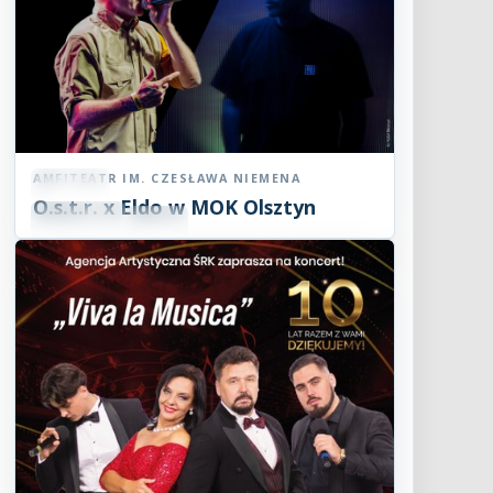
AMFITEATR IM. CZESŁAWA NIEMENA
Koncert
O.s.t.r. x Eldo w MOK Olsztyn
07
SIE
19:00
2026