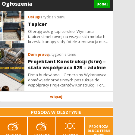
Ogłoszenia
Dodaj
Usługi
1 tydzień temu
Tapicer
Oferuję usługi tapicerskie .Wymiana
tapicerki meblowej na wszystkich meblach
krzesła kanapy sofy fotele .renowacja mebli
vintage,PRL. glamur
Dam pracę
2 tygodnie temu
Projektant Konstrukcji (k/m) –
stała współpraca B2B – zdalnie
Firma budowlana – Generalny Wykonawca
domów jednorodzinnych poszukuje do
współpracy Projektantów Konstrukcji. Forma
współpracy: B2B / podwykonawstwo –
zdalnie. Wynagrodzenie: ✔ Stawki...
więcej
POGODA W OLSZTYNIE
PROGNOZA
DŁUGOTERMI