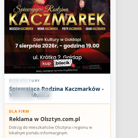
DOM KULTURY
Koncert
Śpiewająca Rodzina Kaczmarków -
07
SIE
Viva La Musica
19:00
2026
DLA FIRM
Reklama w Olsztyn.com.pl
Dotrzyj do mieszkańców Olsztyna i regionu w
lokalnym portalu informacyjnym.