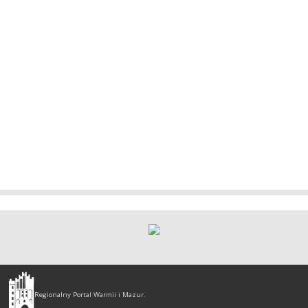
Olsztyn
-
Regionalny Portal Warmii i Mazur.