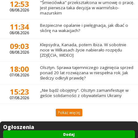
12:53
"Śmieciówka" przekształcona w umowę o pracę.
Jest pierwsza taka decyzja w warmińsko-
08/08.2026
mazurskim
11:34
Bezpieczne opalanie i pielęgnacja, jak dbać o
skórę na wakacjach?
08/08.2026
09:03
Klepsydra, Kanada, potem Ibiza. W sobotnie
noce w Wilkasach życie nabierało rozpędu
08/08.2026
[ZDJĘCIA, WIDEO]
18:00
Olsztyn. Sprawa tajemniczego zaginięcia sprzed
ponad 20 lat rozwiązana w niespełna rok. Jak
07/08.2026
śledczy odkryli prawdę?
15:23
„Nie bądź obojętny”. Olsztyn zamanifestuje w
geście solidarności z obywatelami Ukrainy
07/08.2026
Pokaż więcej
Ogłoszenia
Dodaj