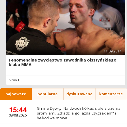
11.09.2014
Fenomenalne zwycięstwo zawodnika olsztyńskiego
klubu MMA
SPORT
najnowsze
popularne
dyskutowane
komentarze
15:44
Gmina Dywity. Na dwóch kółkach, ale z trzema
promilami. Zdradziła go jazda „zygzakiem” i
08/08.2026
bełkotliwa mowa