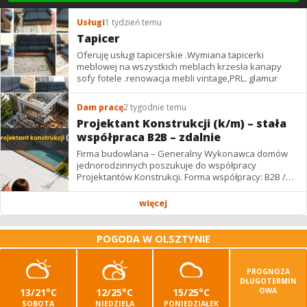
Usługi
1 tydzień temu
Tapicer
Oferuję usługi tapicerskie .Wymiana tapicerki
meblowej na wszystkich meblach krzesła kanapy
sofy fotele .renowacja mebli vintage,PRL. glamur
Dam pracę
2 tygodnie temu
Projektant Konstrukcji (k/m) – stała
współpraca B2B – zdalnie
Firma budowlana – Generalny Wykonawca domów
jednorodzinnych poszukuje do współpracy
Projektantów Konstrukcji. Forma współpracy: B2B /
podwykonawstwo – zdalnie. Wynagrodzenie: ✔
Stawki...
więcej
POGODA W OLSZTYNIE
PROGNOZA
DŁUGOTERMIN
13/21°C
12/25°C
15/25°C
OWA
SOBOTA
NIEDZIELA
PONIEDZIAŁEK