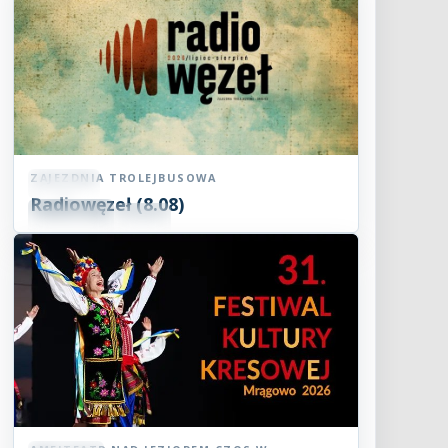
ZAJEZDNIA TROLEJBUSOWA
Koncert
Radiowęzeł (8.08)
08
SIE
15:00
2026