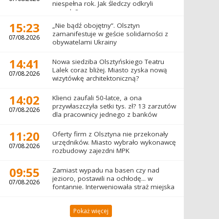
niespełna rok. Jak śledczy odkryli
prawdę?
15:23
„Nie bądź obojętny”. Olsztyn
zamanifestuje w geście solidarności z
07/08.2026
obywatelami Ukrainy
14:41
Nowa siedziba Olsztyńskiego Teatru
Lalek coraz bliżej. Miasto zyska nową
07/08.2026
wizytówkę architektoniczną?
14:02
Klienci zaufali 50-latce, a ona
przywłaszczyła setki tys. zł? 13 zarzutów
07/08.2026
dla pracownicy jednego z banków
11:20
Oferty firm z Olsztyna nie przekonały
urzędników. Miasto wybrało wykonawcę
07/08.2026
rozbudowy zajezdni MPK
09:55
Zamiast wypadu na basen czy nad
jezioro, postawili na ochłodę... w
07/08.2026
fontannie. Interweniowała straż miejska
Pokaż więcej