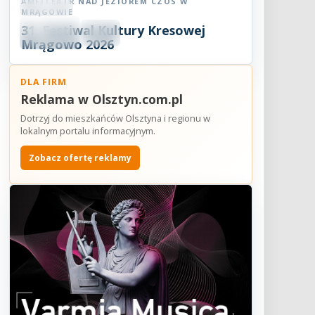
AMFITEATR NAD JEZIOREM CZOS W
Festiwal
MRĄGOWIE
08
31. Festiwal Kultury Kresowej
SIE
18:30
2026
Mrągowo 2026
DLA FIRM
Reklama w Olsztyn.com.pl
Dotrzyj do mieszkańców Olsztyna i regionu w
lokalnym portalu informacyjnym.
Zobacz ofertę reklamy