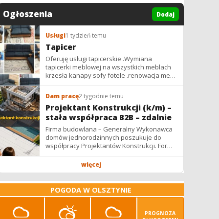
Ogłoszenia
Dodaj
Usługi
1 tydzień temu
Tapicer
Oferuję usługi tapicerskie .Wymiana
tapicerki meblowej na wszystkich meblach
krzesła kanapy sofy fotele .renowacja mebli
vintage,PRL. glamur
Dam pracę
2 tygodnie temu
Projektant Konstrukcji (k/m) –
stała współpraca B2B – zdalnie
Firma budowlana – Generalny Wykonawca
domów jednorodzinnych poszukuje do
współpracy Projektantów Konstrukcji. Forma
współpracy: B2B / podwykonawstwo –
zdalnie. Wynagrodzenie: ✔ Stawki...
więcej
POGODA W OLSZTYNIE
PROGNOZA