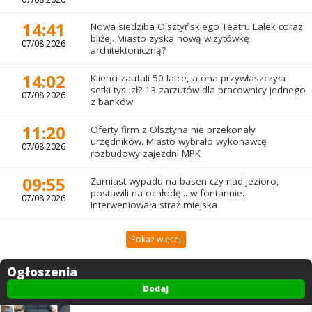
14:41
Nowa siedziba Olsztyńskiego Teatru Lalek coraz
bliżej. Miasto zyska nową wizytówkę
07/08.2026
architektoniczną?
14:02
Klienci zaufali 50-latce, a ona przywłaszczyła
setki tys. zł? 13 zarzutów dla pracownicy jednego
07/08.2026
z banków
11:20
Oferty firm z Olsztyna nie przekonały
urzędników. Miasto wybrało wykonawcę
07/08.2026
rozbudowy zajezdni MPK
09:55
Zamiast wypadu na basen czy nad jezioro,
postawili na ochłodę... w fontannie.
07/08.2026
Interweniowała straż miejska
Pokaż więcej
Ogłoszenia
Dodaj