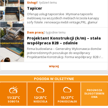
Usługi
1 tydzień temu
Tapicer
Oferuję usługi tapicerskie .Wymiana tapicerki
meblowej na wszystkich meblach krzesła kanapy
sofy fotele .renowacja mebli vintage,PRL. glamur
Dam pracę
2 tygodnie temu
Projektant Konstrukcji (k/m) – stała
współpraca B2B – zdalnie
Firma budowlana – Generalny Wykonawca domów
jednorodzinnych poszukuje do współpracy
Projektantów Konstrukcji. Forma współpracy: B2B /
podwykonawstwo – zdalnie. Wynagrodzenie: ✔
Stawki...
więcej
POGODA W OLSZTYNIE
PROGNOZA
DŁUGOTERMIN
11/22°C
12/25°C
15/27°C
OWA
SOBOTA
NIEDZIELA
PONIEDZIAŁEK