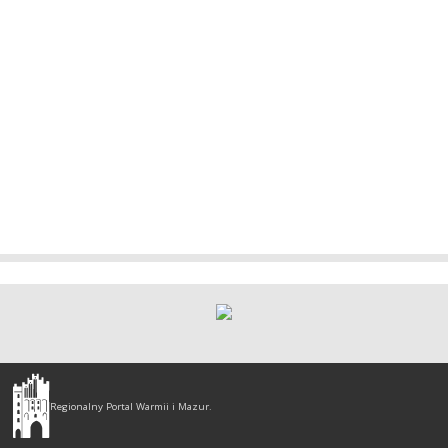
Olsztyn
-
Regionalny Portal Warmii i Mazur.
regionalny