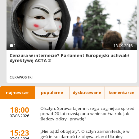
2
13.09.2018
Cenzura w internecie? Parlament Europejski uchwalił
dyrektywę ACTA 2
CIEKAWOSTKI
najnowsze
popularne
dyskutowane
komentarze
18:00
Olsztyn. Sprawa tajemniczego zaginięcia sprzed
ponad 20 lat rozwiązana w niespełna rok. Jak
07/08.2026
śledczy odkryli prawdę?
15:23
„Nie bądź obojętny”. Olsztyn zamanifestuje w
geście solidarności z obywatelami Ukrainy
07/08.2026