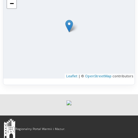
−
Leaflet
| ©
OpenStreetMap
contributors
Olsztyn
-
Regionalny Portal Warmii i Mazur.
regionalny