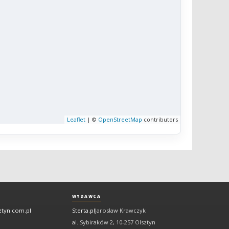
Leaflet
| ©
OpenStreetMap
contributors
WYDAWCA
ztyn.com.pl
Sterta.pl
Jarosław Krawczyk
al. Sybiraków 2, 10-257 Olsztyn