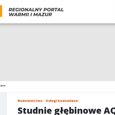
lane
Budownictwo
»
Usługi budowlane
Studnie głębinowe A