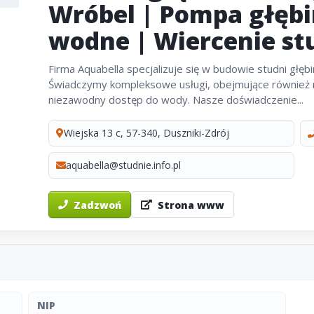
Wróbel | Pompa głębi
wodne | Wiercenie st
Firma Aquabella specjalizuje się w budowie studni głębi
Świadczymy kompleksowe usługi, obejmujące również 
niezawodny dostęp do wody. Nasze doświadczenie...
Wiejska 13 c, 57-340, Duszniki-Zdrój
aquabella@studnie.info.pl
Zadzwoń
Strona www
NIP