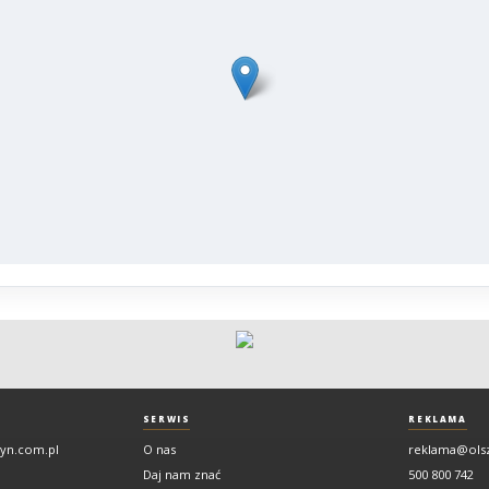
SERWIS
REKLAMA
tyn.com.pl
O nas
reklama@ols
Daj nam znać
500 800 742