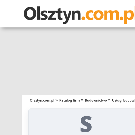
Olsztyn.com.pl
Katalog firm
Budownictwo
Usługi budow
S