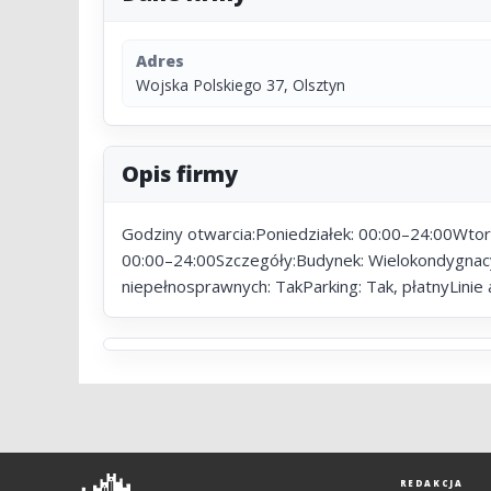
Adres
Wojska Polskiego 37, Olsztyn
Opis firmy
Godziny otwarcia:Poniedziałek: 00:00–24:00Wtor
00:00–24:00Szczegóły:Budynek: Wielokondygnacy
niepełnosprawnych: TakParking: Tak, płatnyLini
Olsztyn
REDAKCJA