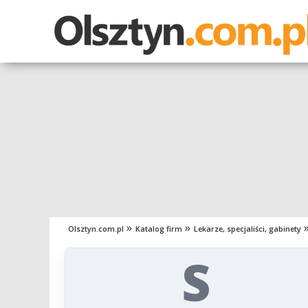
Olsztyn.com.pl
Katalog firm
Lekarze, specjaliści, gabinety
S