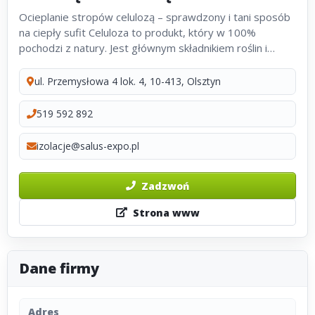
Ocieplanie stropów celulozą – sprawdzony i tani sposób
na ciepły sufit Celuloza to produkt, który w 100%
pochodzi z natury. Jest głównym składnikiem roślin i
drzew, ale gwarantuje też skuteczną termoizolację i
stabilizację...
ul. Przemysłowa 4 lok. 4, 10-413, Olsztyn
519 592 892
izolacje@salus-expo.pl
Zadzwoń
Strona www
Dane firmy
Adres