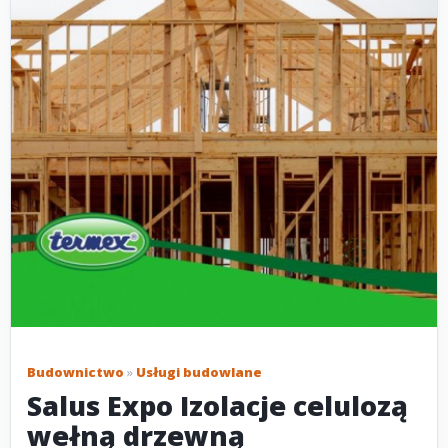
Budownictwo
»
Usługi budowlane
Salus Expo Izolacje celulozą
wełną drzewną