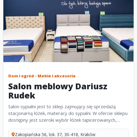
Dom i ogród
»
Meble i akcesoria
Salon meblowy Dariusz
Rudek
Salon sypialni jest to sklep zajmujący się sprzedażą
stacjonarną łóżek, materacy do sypialni. W ofercie sklepu
dostępny jest szeroki wybór łóżek tapicerowanych,
drewnianych, materacy oraz stelaży. Łóżka tapicerowane
charakteryzuje...
Zakopiańska 56, lok. 37, 30-418, Kraków