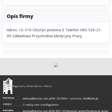
Opis firmy
Adres: 10-370 Olsztyn Jesienna 3 Telefon: 089 526-21-
99 Zakładowa Przychodnia Medycyny Pracy
Olsztyn
-
Regionalny Portal Warmii i Mazur.
regionalny
portal
REDAKCJA
redakcja@olsztyn.com.pl
500 342 800
al. Sybiraków 2
GoWork.pl
Warmii
SERWIS
O nas
Daj nam znać
Regulamin
i
REKLAMA
reklama@olsztyn.com.pl
500 800 742
Statystyki portalu
Porównanie portali