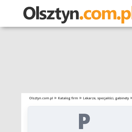
Olsztyn.com.pl
Katalog firm
Lekarze, specjaliści, gabinety
P