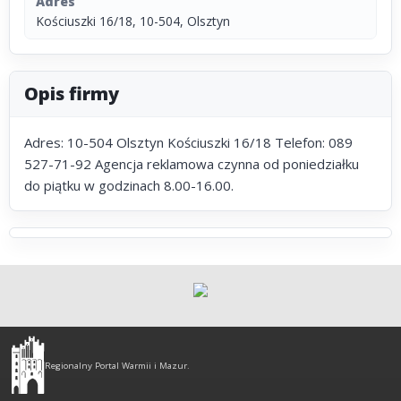
Adres
Kościuszki 16/18, 10-504, Olsztyn
Opis firmy
Adres: 10-504 Olsztyn Kościuszki 16/18 Telefon: 089
527-71-92 Agencja reklamowa czynna od poniedziałku
do piątku w godzinach 8.00-16.00.
Olsztyn
-
Regionalny Portal Warmii i Mazur.
regionalny