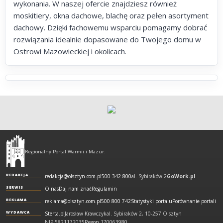
wykonania. W naszej ofercie znajdziesz również
moskitiery, okna dachowe, blachę oraz pełen asortyment
dachowy. Dzięki fachowemu wsparciu pomagamy dobrać
rozwiązania idealnie dopasowane do Twojego domu w
Ostrowi Mazowieckiej i okolicach.
Olsztyn
-
Regionalny Portal Warmii i Mazur.
regionalny
portal
REDAKCJA
redakcja@olsztyn.com.pl
500 342 800
al. Sybiraków 2
GoWork.pl
Warmii
SERWIS
O nas
Daj nam znać
Regulamin
i
REKLAMA
reklama@olsztyn.com.pl
500 800 742
Statystyki portalu
Porównanie portali
Mazur
WYDAWCA
Sterta.pl
Jarosław Krawczyk
al. Sybiraków 2, 10-257 Olsztyn
NIP 5821172035
Regon 170063980