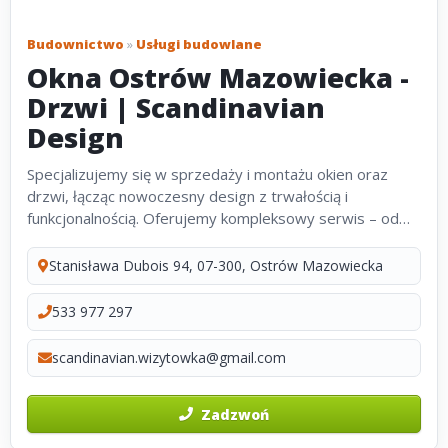
Budownictwo
»
Usługi budowlane
Okna Ostrów Mazowiecka -
Drzwi | Scandinavian
Design
Specjalizujemy się w sprzedaży i montażu okien oraz
drzwi, łącząc nowoczesny design z trwałością i
funkcjonalnością. Oferujemy kompleksowy serwis – od
doradztwa i napraw, po profesjonalny montaż z
dojazdem do klienta, dbając przy...
Stanisława Dubois 94, 07-300, Ostrów Mazowiecka
533 977 297
scandinavian.wizytowka@gmail.com
Zadzwoń