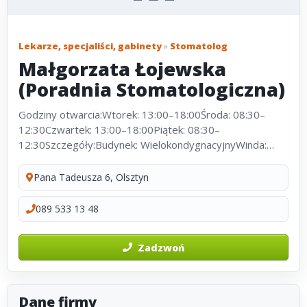
Lekarze, specjaliści, gabinety
»
Stomatolog
Małgorzata Łojewska
(Poradnia Stomatologiczna)
Godziny otwarcia:Wtorek: 13:00–18:00Środa: 08:30–
12:30Czwartek: 13:00–18:00Piątek: 08:30–
12:30Szczegóły:Budynek: WielokondygnacyjnyWinda:
Tak, dostosowana dla niepełnosprawnychWózek dla
niepełnosprawnych: TakPodjazd: TakToaleta...
Pana Tadeusza 6, Olsztyn
089 533 13 48
Zadzwoń
Dane firmy