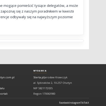
yjne mogące pomieścić tysiące delegatów, a może
e zapoznaj się z naszym poradnikiem w kwestii
erencje odbywały się na najwyższym poziomie
WYDAWCA
ztyn.com.pl
Sterta.pl
Jarosław Krawczyk
al. Sybiraków 2, 10-257 Olsztyn
talu
NIP 5821172035
ortali
Regon 170063980
Facebook
Instagram
TikTok
X