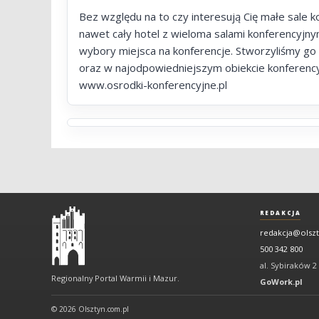
Bez względu na to czy interesują Cię małe sale 
nawet cały hotel z wieloma salami konferencyjny
wybory miejsca na konferencje. Stworzyliśmy go
oraz w najodpowiedniejszym obiekcie konferenc
www.osrodki-konferencyjne.pl
Olsztyn
REDAKCJA
-
redakcja@olsz
regionalny
500 342 800
portal
al. Sybiraków 2
Regionalny Portal Warmii i Mazur.
Warmii
GoWork.pl
i
© 2026 Olsztyn.com.pl
Mazur