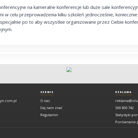
konferencyjne na kameralne konferencje lub duże sale konferenc
mi w celu przeprowadzenia kilku szkoleń jednocześnie, konieczni
 specjalnie po to aby wszystkie organizowane przez Ciebie konf
yjnym.
SERWIS
REKLAMA
tyn.com.pl
O nas
reklama@ols
Daj nam znać
500 800 742
Regulamin
Statystyki por
Porównanie p