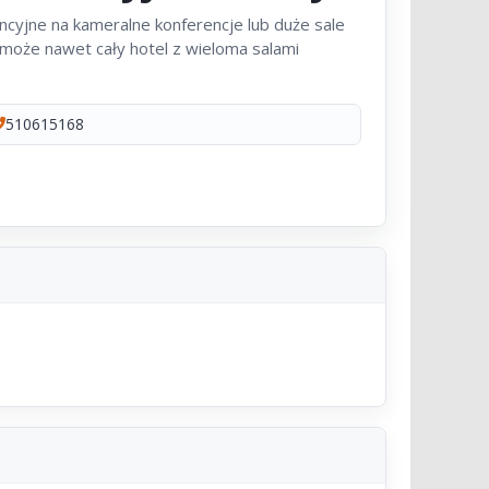
e lub duże sale
510615168