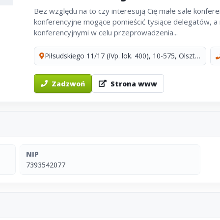
Bez względu na to czy interesują Cię małe sale konferencyjne na kameralne konferencj
konferencyjne mogące pomieścić tysiące delegatów, a może nawet cały hotel z wieloma salami
konferencyjnymi w celu przeprowadzenia...
Piłsudskiego 11/17 (IVp. lok. 400), 10-575, Olsztyn
Zadzwoń
Strona www
NIP
7393542077