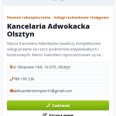
Finanse i ubezpieczenia
»
Usługi rachunkowe i księgowe
Kancelaria Adwokacka
Olsztyn
Nasza Kancelaria Adwokacka świadczy kompleksowe
usługi prawne na rzecz podmiotów indywidualnych i
biznesowych. Klienci Kancelarii reprezentowani są na
etapie przedsądowych mediacji oraz w toku
postępowania przed sądami wszystkich instancji,...
ul. Okopowa 14/6, 10-075, Olsztyn
789 199 236
aleksanderstempien31@gmail.com
Zadzwoń
Strona www