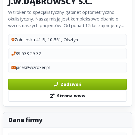
J.W.DĄBROWSCY S.C.
Wzroker to specjalistyczny gabinet optometryczno
okulistyczny. Naszą misją jest kompleksowe dbanie o
wzrok naszych pacjentów. Od ponad 15 lat zajmujemy
się ochroną i korekcją wad wzroku. Pomogliśmy
dziesiątkom tysięcy pacjentów w ich...
Żołnierska 41 B, 10-561, Olsztyn
89 533 29 32
jacek@wzroker.pl
Zadzwoń
Strona www
Dane firmy