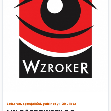
Lekarze, specjaliści, gabinety
»
Okulista