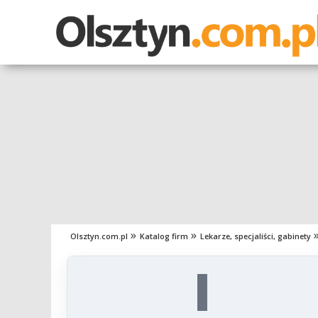
Olsztyn.com.pl
Katalog firm
Lekarze, specjaliści, gabinety
I