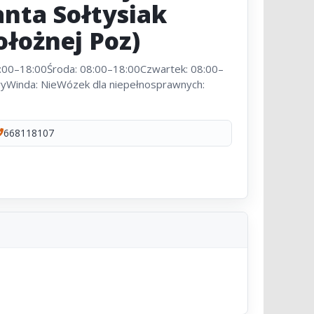
anta Sołtysiak
ołożnej Poz)
8:00–18:00Środa: 08:00–18:00Czwartek: 08:00–
wyWinda: NieWózek dla niepełnosprawnych:
668118107