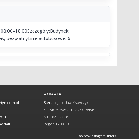
: 08:00–18:00Szczegóły:Budynek:
ak, bezpłatnyLinie autobusowe: 6
WYDAWCA
ztyn.com.pl
Sterta.pl
Jarosław Krawczyk
al. Sybiraków 2, 10-257 Olsztyn
talu
NIP 5821172035
ortali
Regon 170063980
Facebook
Instagram
TikTok
X