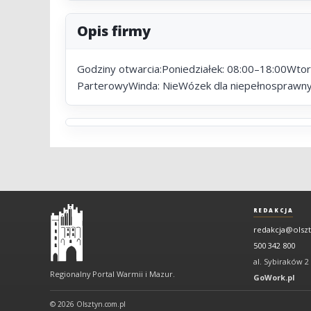
Opis firmy
Godziny otwarcia:Poniedziałek: 08:00–18:00Wto
ParterowyWinda: NieWózek dla niepełnosprawnych
Olsztyn
REDAKCJA
-
redakcja@olsz
regionalny
500 342 800
portal
al. Sybiraków 2
Regionalny Portal Warmii i Mazur.
Warmii
GoWork.pl
i
© 2026 Olsztyn.com.pl