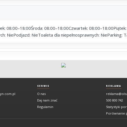
rek: 08:00–18:00Środa: 08:00–18:00Czwartek: 08:00–18:00Piątek
: NiePodjazd: NieToaleta dla niepełnosprawnych: NieParking: T
SERWIS
REKLAMA
tyn.com.pl
O nas
reklama@ols
Daj nam znać
500 800 742
Regulamin
Statystyki por
Porównanie p