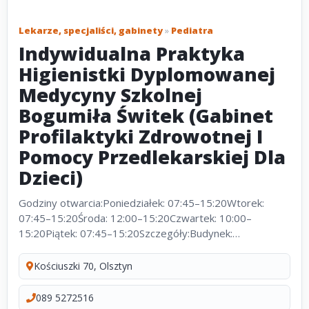
Lekarze, specjaliści, gabinety
»
Pediatra
Indywidualna Praktyka
Higienistki Dyplomowanej
Medycyny Szkolnej
Bogumiła Świtek (Gabinet
Profilaktyki Zdrowotnej I
Pomocy Przedlekarskiej Dla
Dzieci)
Godziny otwarcia:Poniedziałek: 07:45–15:20Wtorek:
07:45–15:20Środa: 12:00–15:20Czwartek: 10:00–
15:20Piątek: 07:45–15:20Szczegóły:Budynek:
WielokondygnacyjnyWinda: NieWózek dla
niepełnosprawnych: NiePodjazd: NieToaleta dla
Kościuszki 70, Olsztyn
niepełnosprawnych:...
089 5272516